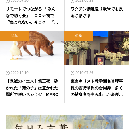
2020.07.20
2021.09.24
リモートでつながる 「みん
ワクチン接種巡り欧米でも反
なで聴く会」 コロナ禍で
応さまざま
〝集まれない〟今こそ 『聴
くドラマ聖書』の日本G&M
文化財団が提案 2020年7月
特集
特集
21日
2020.12.10
2019.07.26
【鬼滅のイエス】第三夜 砕
東京キリスト教学園名誉理事
かれた「猪の子」は置かれた
長の吉持章氏の合同葬 多く
場所で咲いちゃうぜ MARO
の献身者を生み出した豪傑に
して繊細な伝道者