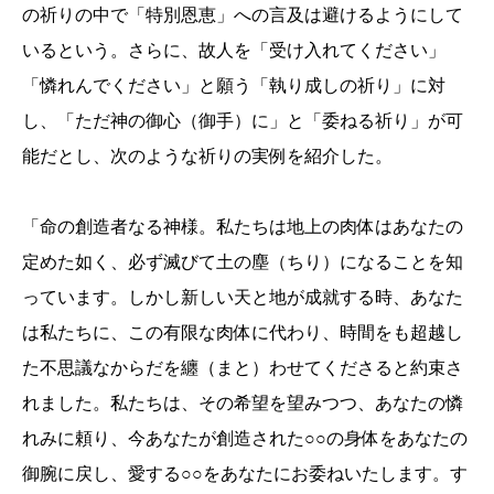
の祈りの中で「特別恩恵」への言及は避けるようにして
いるという。さらに、故人を「受け入れてください」
「憐れんでください」と願う「執り成しの祈り」に対
し、「ただ神の御心（御手）に」と「委ねる祈り」が可
能だとし、次のような祈りの実例を紹介した。
「命の創造者なる神様。私たちは地上の肉体はあなたの
定めた如く、必ず滅びて土の塵（ちり）になることを知
っています。しかし新しい天と地が成就する時、あなた
は私たちに、この有限な肉体に代わり、時間をも超越し
た不思議なからだを纏（まと）わせてくださると約束さ
れました。私たちは、その希望を望みつつ、あなたの憐
れみに頼り、今あなたが創造された○○の身体をあなたの
御腕に戻し、愛する○○をあなたにお委ねいたします。す