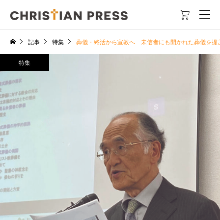

記事
特集
葬儀・終活から宣教へ 未信者にも開かれた葬儀を提
特集