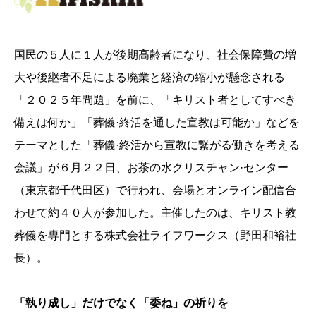
国民の５人に１人が後期高齢者になり、社会保障費の増
大や後継者不足による廃業と経済の縮小が懸念される
「２０２５年問題」を前に、「キリスト者としてすべき
備えは何か」「葬儀·終活を通した宣教は可能か」などを
テーマとした「葬儀·終活から宣教に繋がる働きを考える
会議」が６月２２日、お茶の水クリスチャン·センター
（東京都千代田区）で行われ、会場とオンライン配信合
わせて約４０人が参加した。主催したのは、キリスト教
葬儀を専門とする株式会社ライフワークス（野田和裕社
長）。
「執り成し」だけでなく「委ね」の祈りを