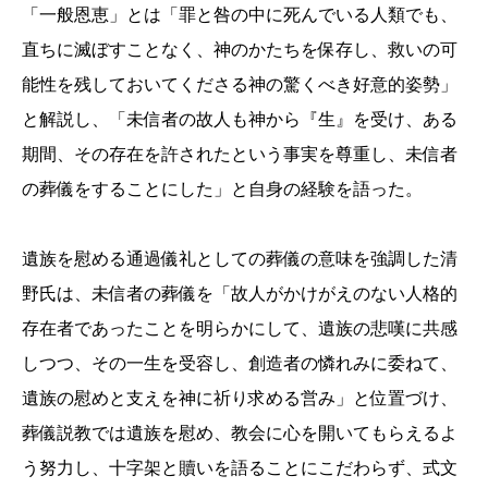
「一般恩恵」とは「罪と咎の中に死んでいる人類でも、
直ちに滅ぼすことなく、神のかたちを保存し、救いの可
能性を残しておいてくださる神の驚くべき好意的姿勢」
と解説し、「未信者の故人も神から『生』を受け、ある
期間、その存在を許されたという事実を尊重し、未信者
の葬儀をすることにした」と自身の経験を語った。
遺族を慰める通過儀礼としての葬儀の意味を強調した清
野氏は、未信者の葬儀を「故人がかけがえのない人格的
存在者であったことを明らかにして、遺族の悲嘆に共感
しつつ、その一生を受容し、創造者の憐れみに委ねて、
遺族の慰めと支えを神に祈り求める営み」と位置づけ、
葬儀説教では遺族を慰め、教会に心を開いてもらえるよ
う努力し、十字架と贖いを語ることにこだわらず、式文