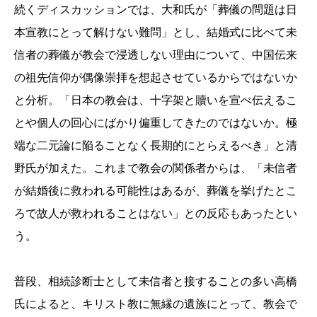
続くディスカッションでは、大和氏が「葬儀の問題は日
本宣教にとって解けない難問」とし、結婚式に比べて未
信者の葬儀が教会で浸透しない理由について、中国伝来
の祖先信仰が偶像崇拝を想起させているからではないか
と分析。「日本の教会は、十字架と贖いを宣べ伝えるこ
とや個人の回心にばかり偏重してきたのではないか。極
端な二元論に陥ることなく長期的にとらえるべき」と清
野氏が加えた。これまで教会の関係者からは、「未信者
が結婚後に救われる可能性はあるが、葬儀を挙げたとこ
ろで故人が救われることはない」との反応もあったとい
う。
普段、相続診断士として未信者と接することの多い高橋
氏によると、キリスト教に無縁の遺族にとって、教会で