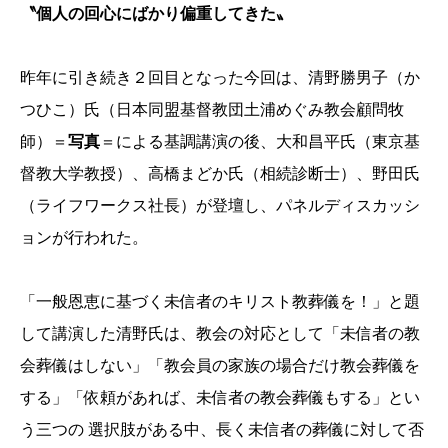
〝個人の回心にばかり偏重してきた〟
昨年に引き続き２回目となった今回は、清野勝男子（か
つひこ）氏（日本同盟基督教団土浦めぐみ教会顧問牧
師）＝
写真
＝による基調講演の後、大和昌平氏（東京基
督教大学教授）、高橋まどか氏（相続診断士）、野田氏
（ライフワークス社長）が登壇し、パネルディスカッシ
ョンが行われた。
「一般恩恵に基づく未信者のキリスト教葬儀を！」と題
して講演した清野氏は、教会の対応として「未信者の教
会葬儀はしない」「教会員の家族の場合だけ教会葬儀を
する」「依頼があれば、未信者の教会葬儀もする」とい
う三つの 選択肢がある中、長く未信者の葬儀に対して否