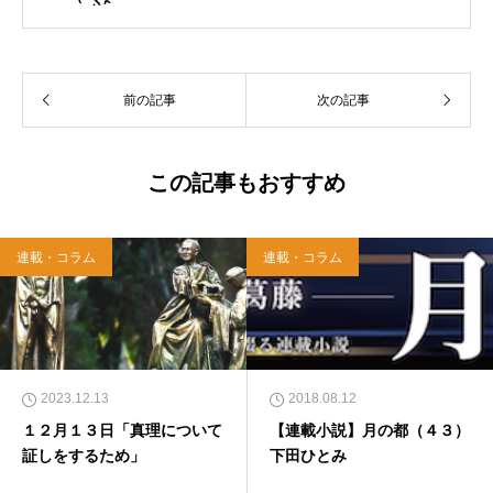
（岡山市）で受洗。１９６５年、兵庫県生ま
れ。関西学院大学社会学部卒業。９０年代、い
のちのことば社で「いのちのことば」「百万人
の福音」の編集責任者を務め、新教出版社を経
前の記事
次の記事
て、雜賀編集工房として独立。
この記事もおすすめ
連載・コラム
連載・コラム
2023.12.13
2018.08.12
１２月１３日「真理について
【連載小説】月の都（４３）
証しをするため」
下田ひとみ