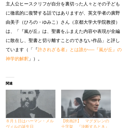
主人公ヒースクリフが自分を裏切った人々とその子ども
に徹底的に復讐する話ではありますが、英文学者の廣野
由美子（ひろの・ゆみこ）さん（京都大学大学院教授）
は、「『嵐が丘』は、聖書をふまえた内容や表現が全編
に散在し、聖書と切り離すことのできない作品」と評し
ています（「『
許されざる者』とは誰か──『嵐が丘』の
神学的解釈
」）。
関連
８月１日はハーマン・メル
【映画評】 マグダレンの
ヴィルの誕生日
十字架 『決断するとき』