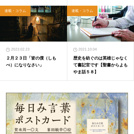
連載・コラム
連載・コラム
2023.02.23
2021.10.04
２月２３日「皆の僕（しも
歴史を紡ぐのは英雄じゃなく
べ）になりなさい」
て書記官です【聖書からよも
やま話５８】