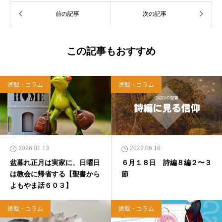
前の記事
次の記事
この記事もおすすめ
連載・コラム
連載・コラム
2026.01.13
2022.06.18
盆暮れ正月は実家に、日曜日
６月１８日 詩編８編２〜３
は教会に帰省する【聖書から
節
よもやま話６０３】
連載・コラム
連載・コラム