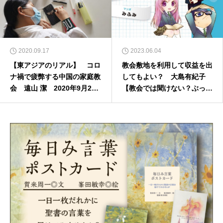
2020.09.17
2023.06.04
【東アジアのリアル】 コロ
教会敷地を利用して収益を出
ナ禍で疲弊する中国の家庭教
してもよい？ 大島有紀子
会 遠山 潔 2020年9月21
【教会では聞けない？ぶっち
日
ゃけQ&A】