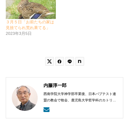
３月５日「お前たちの家は
見捨てられ荒れ果てる」
2023年3月5日


内藤淳一郎
西南学院大学神学部卒業後、日本バプテスト連
盟の教会で牧会、鹿児島大学哲学科のカトリッ
クの神学の学びから、鹿児島ラ・サール高校で
も教える。日本バプテスト連盟宣教室主事、日
本バプテスト連盟常務理事を８年間務める。