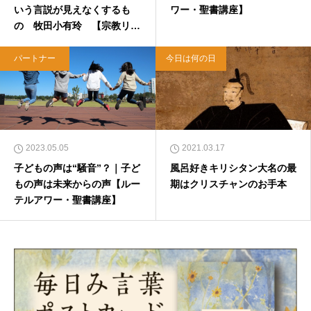
いう言説が見えなくするも
ワー・聖書講座】
の 牧田小有玲 【宗教リテ
ラシー向上委員会】
パートナー
今日は何の日
2023.05.05
2021.03.17
子どもの声は“騒音”？｜子ど
風呂好きキリシタン大名の最
もの声は未来からの声【ルー
期はクリスチャンのお手本
テルアワー・聖書講座】