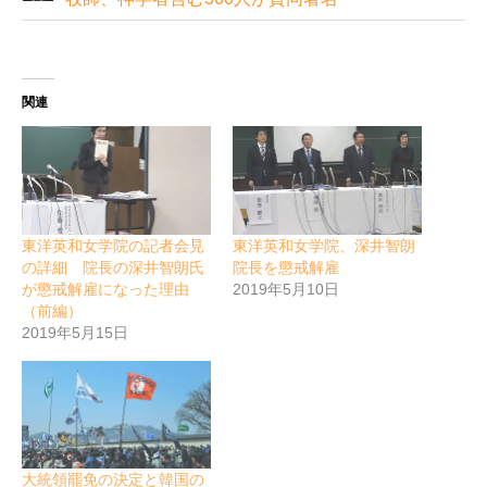
関連
東洋英和女学院の記者会見
東洋英和女学院、深井智朗
の詳細 院長の深井智朗氏
院長を懲戒解雇
が懲戒解雇になった理由
2019年5月10日
（前編）
2019年5月15日
大統領罷免の決定と韓国の