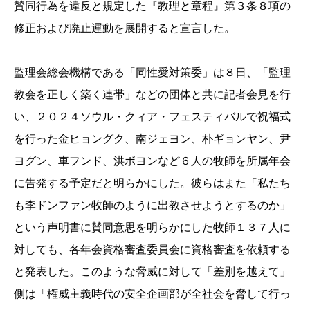
賛同行為を違反と規定した『教理と章程』第３条８項の
修正および廃止運動を展開すると宣言した。
監理会総会機構である「同性愛対策委」は８日、「監理
教会を正しく築く連帯」などの団体と共に記者会見を行
い、２０２４ソウル・クィア・フェスティバルで祝福式
を行った金ヒョングク、南ジェヨン、朴ギョンヤン、尹
ヨグン、車フンド、洪ボヨンなど６人の牧師を所属年会
に告発する予定だと明らかにした。彼らはまた「私たち
も李ドンファン牧師のように出教させようとするのか」
という声明書に賛同意思を明らかにした牧師１３７人に
対しても、各年会資格審査委員会に資格審査を依頼する
と発表した。このような脅威に対して「差別を越えて」
側は「権威主義時代の安全企画部が全社会を脅して行っ