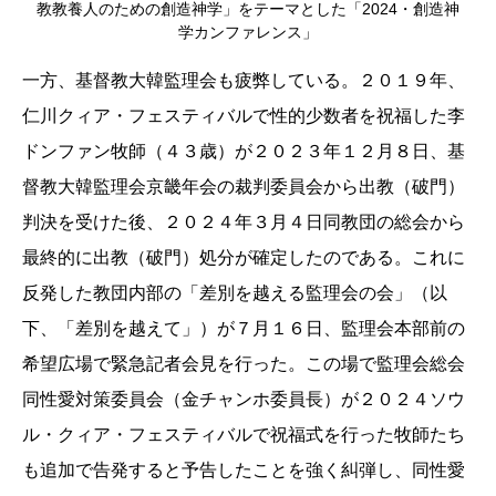
教教養人のための創造神学」をテーマとした「2024・創造神
学カンファレンス」
一方、基督教大韓監理会も疲弊している。２０１９年、
仁川クィア・フェスティバルで性的少数者を祝福した李
ドンファン牧師（４３歳）が２０２３年１２月８日、基
督教大韓監理会京畿年会の裁判委員会から出教（破門）
判決を受けた後、２０２４年３月４日同教団の総会から
最終的に出教（破門）処分が確定したのである。これに
反発した教団内部の「差別を越える監理会の会」（以
下、「差別を越えて」）が７月１６日、監理会本部前の
希望広場で緊急記者会見を行った。この場で監理会総会
同性愛対策委員会（金チャンホ委員長）が２０２４ソウ
ル・クィア・フェスティバルで祝福式を行った牧師たち
も追加で告発すると予告したことを強く糾弾し、同性愛