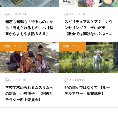
2023.06.14
2022.11.24
知恵も知識も「得るもの」か
スピリチュアルケア？ カウ
ら「与えられるもの」へ【聖
ンセリング？ 平山正実
書からよもやま話３８９】
【教会では聞けない？ぶっち
ゃけQ&A】
連載・コラム
連載・コラム
2022.06.18
2021.09.10
学校で求められるムスリムへ
他の誰かではなくて 【ルー
の対応 小村明子 【宗教リ
テルアワー・聖書講座】
テラシー向上委員会】