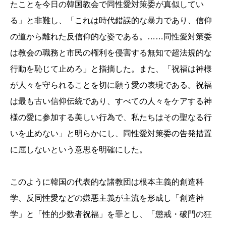
たことを今日の韓国教会で同性愛対策委が真似してい
る」と非難し、「これは時代錯誤的な暴力であり、信仰
の道から離れた反信仰的な姿である。……同性愛対策委
は教会の職務と市民の権利を侵害する無知で超法規的な
行動を恥じて止めろ」と指摘した。また、「祝福は神様
が人々を守られることを切に願う愛の表現である。祝福
は最も古い信仰伝統であり、すべての人々をケアする神
様の愛に参加する美しい行為で、私たちはその聖なる行
いを止めない」と明らかにし、同性愛対策委の告発措置
に屈しないという意思を明確にした。
このように韓国の代表的な諸教団は根本主義的創造科
学、反同性愛などの嫌悪主義が主流を形成し「創造神
学」と「性的少数者祝福」を罪とし、「懲戒・破門の狂