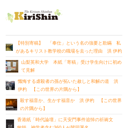
【特別寄稿】 「奉仕」という名の強要と欺瞞 私
があるキリスト教学校の職場を去った理由 洪 伊杓
山梨英和大学 本紙「寄稿」受け学生向けに初め
て見解
懺悔する虐殺者の孫が拓いた赦しと和解の道 洪
伊杓 【この世界の片隅から】
殺す福音か、生かす福音か 洪 伊杓 【この世界
の片隅から】
香港紙「時代論壇」に天安門事件追悼の祈祷文
牧師、神学者含む360人が賛同署名