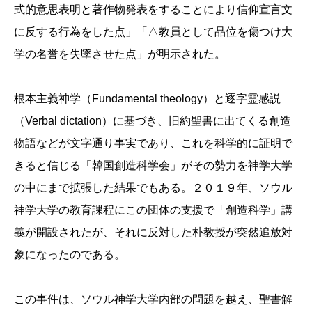
式的意思表明と著作物発表をすることにより信仰宣言文
に反する行為をした点」「△教員として品位を傷つけ大
学の名誉を失墜させた点」が明示された。
根本主義神学（Fundamental theology）と逐字霊感説
（Verbal dictation）に基づき、旧約聖書に出てくる創造
物語などが文字通り事実であり、これを科学的に証明で
きると信じる「韓国創造科学会」がその勢力を神学大学
の中にまで拡張した結果でもある。２０１９年、ソウル
神学大学の教育課程にこの団体の支援で「創造科学」講
義が開設されたが、それに反対した朴教授が突然追放対
象になったのである。
この事件は、ソウル神学大学内部の問題を越え、聖書解