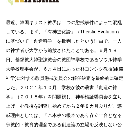
最近、韓国キリスト教界は二つの懲戒事件によって混乱
している。まず、「有神進化論」（Theistic Evolution）
に基づいて「創造科学」を批判したという理由で、一人
の神学者が大学から追放されたことである。６月１８
日、基督教大韓聖潔教会の教団神学校であるソウル神学
大学校理事会が、６月４日にあった朴ヨンシク教授(組織
神学)に対する教員懲戒委員会の解任決定を最終的に確定
した。２０２１年１０月、学校が彼の著書『創造の神
学』（２０１８年）を問題視し、神学検証委員会を立ち
上げ、朴教授を調査し始めてから２年８カ月ぶりだ。懲
戒理由としては、「△本校の根本であり存立土台となる
宗教的・教育的理念である創造論の立場を反映しない公