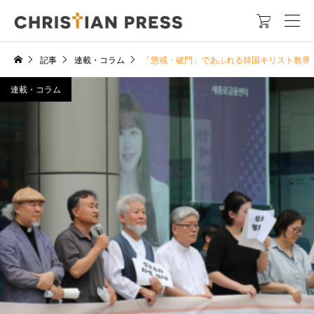

記事
連載・コラム
「懲戒・破門」であふれる韓国キリスト教界
連載・コラム