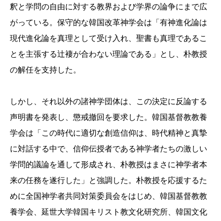
釈と学問の自由に対する教界および学界の論争にまで広
がっている。保守的な韓国改革神学会は「有神進化論は
現代進化論を真理として受け入れ、聖書も真理であるこ
とを主張する辻褄が合わない理論である」とし、朴教授
の解任を支持した。
しかし、それ以外の諸神学団体は、この決定に反論する
声明書を発表し、懲戒撤回を要求した。韓国基督教教養
学会は「この時代に適切な創造信仰は、時代精神と真摯
に対話する中で、信仰伝授者である神学者たちの激しい
学問的議論を通して形成され、朴教授はまさに神学者本
来の任務を遂行した」と強調した。朴教授を応援するた
めに全国神学者共同対策委員会をはじめ、韓国基督教教
養学会、延世大学韓国キリスト教文化研究所、韓国文化