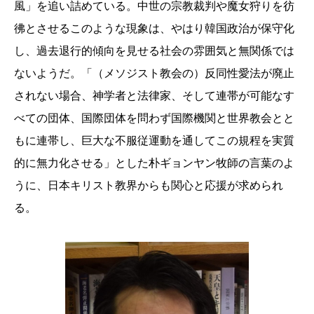
風」を追い詰めている。中世の宗教裁判や魔女狩りを彷
彿とさせるこのような現象は、やはり韓国政治が保守化
し、過去退行的傾向を見せる社会の雰囲気と無関係では
ないようだ。「（メソジスト教会の）反同性愛法が廃止
されない場合、神学者と法律家、そして連帯が可能なす
べての団体、国際団体を問わず国際機関と世界教会とと
もに連帯し、巨大な不服従運動を通してこの規程を実質
的に無力化させる」とした朴ギョンヤン牧師の言葉のよ
うに、日本キリスト教界からも関心と応援が求められ
る。