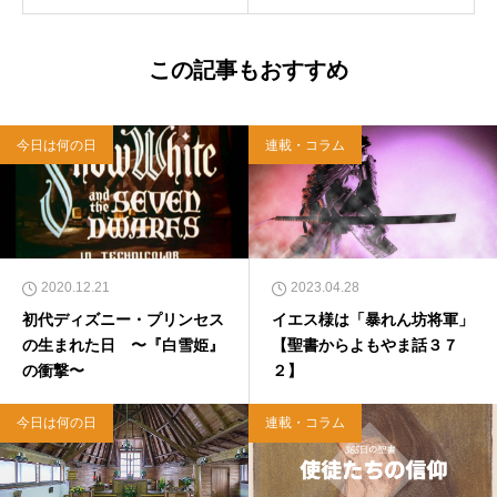
この記事もおすすめ
今日は何の日
連載・コラム
2020.12.21
2023.04.28
初代ディズニー・プリンセス
イエス様は「暴れん坊将軍」
の生まれた日 〜『白雪姫』
【聖書からよもやま話３７
の衝撃〜
２】
今日は何の日
連載・コラム