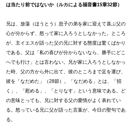
は当たり前ではないか（ルカによる福音書15章32節）
兄は、放蕩（ほうとう）息子の弟を家に迎えて
喜
ぶ父の
心が分からず、怒って家に入ろうと
しなか
った。ところ
が、主イエスが語った父の兄に対する態度は驚くばかり
である。父は「私の喜びが分からない
なら、勝
手に
どこ
へでも行け」とは言わない
。
兄が家に入ろうと
しなかっ
た時、父の方から外に出て、彼のところまで足を運び、
彼を「なだめた」（28節）。「なだめる」とは、「招
く」、「慰める」、「とりなす」という意味である。ど
の意味とっても、兄に対する父の愛情がよく表れてい
る。怒っている兄に父が語った
言
葉が、今日の聖句であ
る。