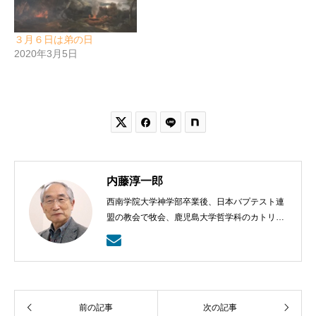
３月６日は弟の日
2020年3月5日


内藤淳一郎
西南学院大学神学部卒業後、日本バプテスト連
盟の教会で牧会、鹿児島大学哲学科のカトリッ
クの神学の学びから、鹿児島ラ・サール高校で
も教える。日本バプテスト連盟宣教室主事、日
本バプテスト連盟常務理事を８年間務める。
前の記事
次の記事