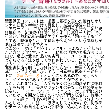
聖書動画コンテストは、聖書に基礎を置いた優れたオリ
ジナル動画を半年かけて募集し、厳選な審査を経て、
「アワード」にて結果発表および表彰式を行う。参加費
は無料で、参加資格は特に設けず、応募は一人何回でも
可能だ。無料の動画編集アプリを使って制作をすること
もでき、映像をとおして福音を伝えたいという気持ちが
あれば誰でも応募できる。
今回のテーマは「奇跡（ミラクル） ～あなたが今知らせ
たい喜びは何ですか？～」。動画の形態や表現方法は自
由で、過去の受賞作品でも実写、アニメーション、CGな
どあらゆる方法を使って制作されている。ただし、どの
ようなジャンルであれ、作品には、テーマ聖句および関
連聖書個所を明示しなければならない。聖書の内容や言
葉についてよく知らなくても、日本聖書協会の公式サイ
トに「
愛読の手引き
」というのがあるので、そちらか
ら、イメージにあうものを探すことができる。
また、これまでは、一人でも多くの人に動画制作に挑戦
してもらおうと、長さやジャンルの異なる複数の規定を
設定し、「3ミニッツ」と「1ミニッツ」の二部門に分け
ていたが、今回からはその２つの部門を統合し、特定の
テーマを設け、作品の総尺を２分３０秒から３分までの
みとした。ここには、「ほぼ同じ長さの作品で、制作者
がテーマの独自性をどれだけ映像に込められるか」とい