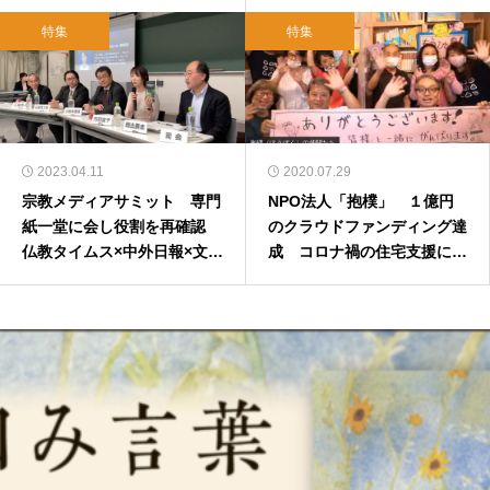
編）
特集
特集
2023.04.11
2020.07.29
宗教メディアサミット 専門
NPO法人「抱樸」 １億円
紙一堂に会し役割を再確認
のクラウドファンディング達
仏教タイムス×中外日報×文化
成 コロナ禍の住宅支援に１
時報×キリスト新聞
万人 2020年8月1日