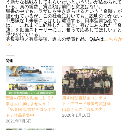
う新たな挑戦をしてもらいたいという思いが込められて
いる。賞の総数、賞金額は前回と変更はない。
聖書の中でも、ラザロを生き返らせるという「奇跡」が
描かれているが、この社会においても、説明のつかない
不思議な出来事にしばしば遭遇する。日本聖書協会で
は、「これまでに経験した、驚き、喜びにあふれた『奇
跡』を動画ストーリーにし、奮って応募してほしい」と
呼びかけている。
募集要項／募集要項、過去の受賞作品、Q&Aは
こちらか
ら
。
関連
聖書の言葉を動画にして大
第４回聖書動画コンテス
事な人に届けませんか？
ト・アワード最優秀賞は藤
「第６回 聖書動画コンテス
山恵さんの「言葉の力」
ト」作品募集中
2020年1月16日
2021年7月5日