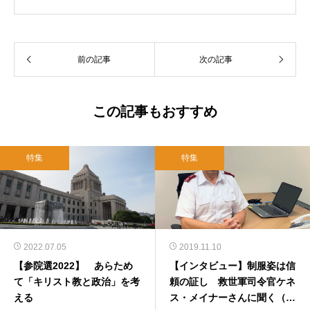
前の記事
次の記事
この記事もおすすめ
特集
特集
2022.07.05
2019.11.10
【参院選2022】 あらため
【インタビュー】制服姿は信
て「キリスト教と政治」を考
頼の証し 救世軍司令官ケネ
える
ス・メイナーさんに聞く（後