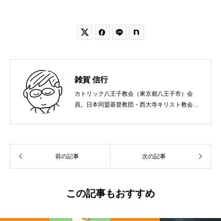


雑賀 信行
カトリック八王子教会（東京都八王子市）会
員。日本同盟基督教団・西大寺キリスト教会
（岡山市）で受洗。１９６５年、兵庫県生ま
れ。関西学院大学社会学部卒業。９０年代、い
のちのことば社で「いのちのことば」「百万人
の福音」の編集責任者を務め、新教出版社を経
前の記事
次の記事
て、雜賀編集工房として独立。
この記事もおすすめ