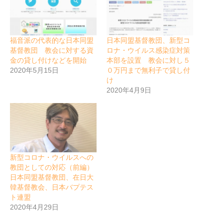
福音派の代表的な日本同盟
日本同盟基督教団、新型コ
基督教団 教会に対する資
ロナ・ウイルス感染症対策
金の貸し付けなどを開始
本部を設置 教会に対し５
2020年5月15日
０万円まで無利子で貸し付
け
2020年4月9日
新型コロナ・ウイルスへの
教団としての対応（前編）
日本同盟基督教団、在日大
韓基督教会、日本バプテス
ト連盟
2020年4月29日