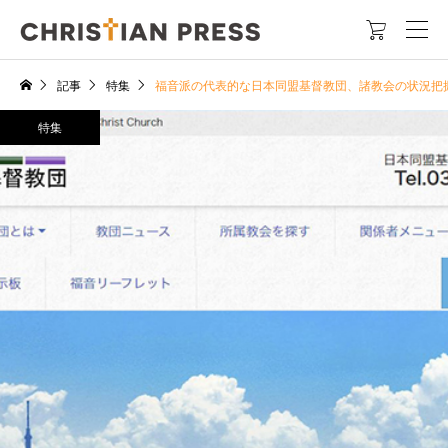

記事
特集
福音派の代表的な日本同盟基督教団、諸教会の状況把
特集