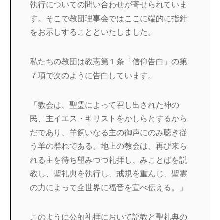
執行についての問い合わせが寄せられていま
す。そこで教団理事会ではここに端的に指針
をお示しすることといたしました。
私たちの教団は教憲第１条「信仰告白」の第
７項で次のように告白しています。
「教会は、聖霊によって召し出された神の
民、主イエス・キリストをかしらとするから
だであり、羊飼いなる主の御声にのみ聴き従
う羊の群れである。地上の教会は、再び来ら
れる主を待ち望みつつ礼拝し、みことばを説
教し、聖礼典を執行し、戒規を重んじ、聖霊
の力によって全世界に福音を宣べ伝える。」
このように公的礼拝において説教と聖礼典の