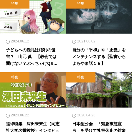
特集
特集
2024.06.12
2021.08.02
子どもへの洗礼は権利の侵
自分の「平和」や「正義」を
害？ 山元 眞 【教会では
メンテナンスする【聖書から
聞けない？ぶっちゃけQ&
よもやま話１８】
A】
特集
特集
2023.06.22
2020.04.23
追悼特集 深田未来生（同志
日本聖公会、「緊急事態宣
社大学名誉教授）インタビュ
言」を受けて礼拝休止の対象