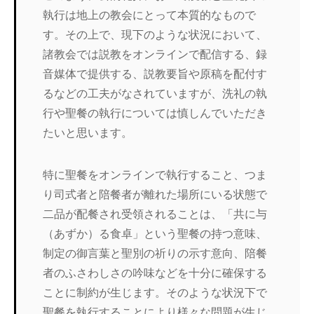
執行は地上の教会にとって本質的なもので
す。その上で、現下のような状況において、
諸教会では説教をオンラインで配信する、録
音媒体で提供する、説教要旨や原稿を配付す
るなどの工夫がなされていますが、洗礼の執
行や聖餐の執行については慎しんでいただき
たいと思います。
特に聖餐をオンラインで執行すること、つま
り司式者と陪餐者が離れた場所にいる状態で
二品が配餐され受領されることは、「共に与
（あずか）る食卓」という聖餐の持つ意味、
制定の御言葉と聖別の祈りの示す意向、陪餐
者のふさわしさの吟味などを十分に確保する
ことに制約が生じます。そのような状況下で
聖餐を執行することにより様々な問題が生じ