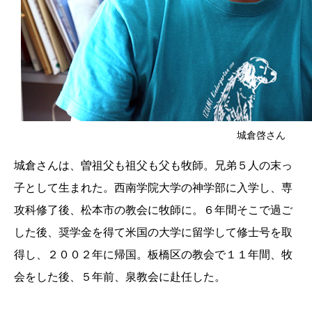
城倉啓さん
城倉さんは、曽祖父も祖父も父も牧師。兄弟５人の末っ
子として生まれた。西南学院大学の神学部に入学し、専
攻科修了後、松本市の教会に牧師に。６年間そこで過ご
した後、奨学金を得て米国の大学に留学して修士号を取
得し、２００２年に帰国。板橋区の教会で１１年間、牧
会をした後、５年前、泉教会に赴任した。