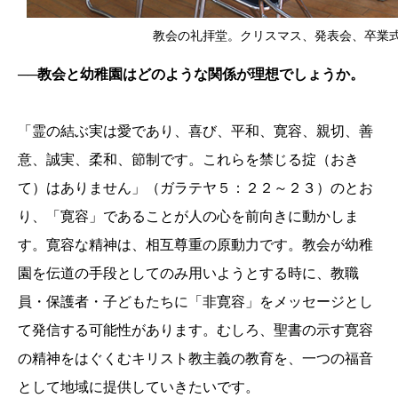
教会の礼拝堂。クリスマス、発表会、卒業
──教会と幼稚園はどのような関係が理想でしょうか。
「霊の結ぶ実は愛であり、喜び、平和、寛容、親切、善
意、誠実、柔和、節制です。これらを禁じる掟（おき
て）はありません」（ガラテヤ５：２２～２３）のとお
り、「寛容」であることが人の心を前向きに動かしま
す。寛容な精神は、相互尊重の原動力です。教会が幼稚
園を伝道の手段としてのみ用いようとする時に、教職
員・保護者・子どもたちに「非寛容」をメッセージとし
て発信する可能性があります。むしろ、聖書の示す寛容
の精神をはぐくむキリスト教主義の教育を、一つの福音
として地域に提供していきたいです。