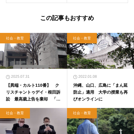
この記事もおすすめ
社会・教育
社会・教育
2025.07.31
2022.01.08
【異端・カルト110番】 ク
沖縄、山口、広島に「まん延
リスチャントゥデイ・根田訴
防止」適用 大学の授業も再
訟 最高裁上告を棄却 「ダ
びオンラインに
ビデ牧師が再臨のキリスト」
脱会者証言の認定 裁判記録
社会・教育
社会・教育
に