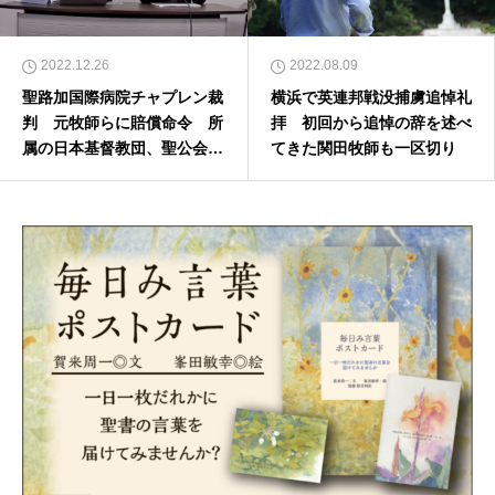
2022.12.26
2022.08.09
聖路加国際病院チャプレン裁
横浜で英連邦戦没捕虜追悼礼
判 元牧師らに賠償命令 所
拝 初回から追悼の辞を述べ
属の日本基督教団、聖公会
てきた関田牧師も一区切り
「重く受け止める」