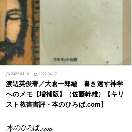
2022.04.16
2022.04.17
渡辺英俊著／大倉一郎編 書き遺す神学
へのメモ【増補版】（佐藤幹雄）【キリ
スト教書書評・本のひろば.com】