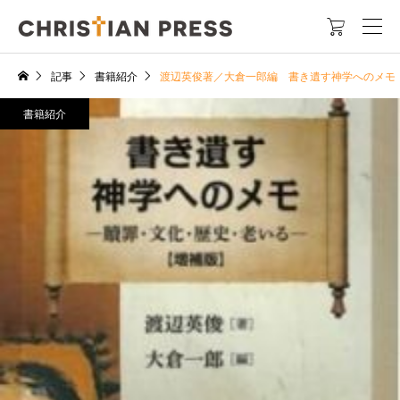

記事
書籍紹介
渡辺英俊著／大倉一郎編 書き遺す神学へのメモ【
書籍紹介