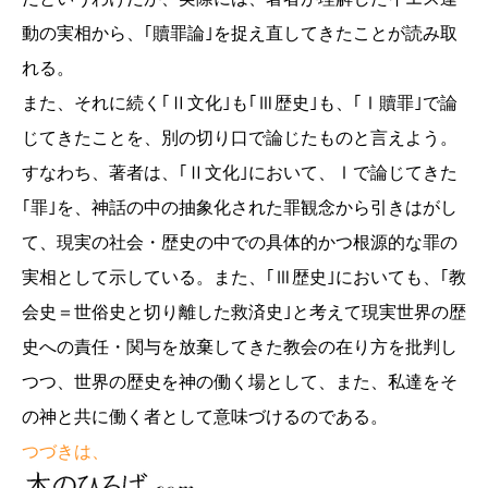
動の実相から、｢贖罪論｣を捉え直してきたことが読み取
れる。
また、それに続く｢Ⅱ文化｣も｢Ⅲ歴史｣も、｢Ⅰ贖罪｣で論
じてきたことを、別の切り口で論じたものと言えよう。
すなわち、著者は、｢Ⅱ文化｣において、Ⅰで論じてきた
｢罪｣を、神話の中の抽象化された罪観念から引きはがし
て、現実の社会・歴史の中での具体的かつ根源的な罪の
実相として示している。また、｢Ⅲ歴史｣においても、｢教
会史＝世俗史と切り離した救済史｣と考えて現実世界の歴
史への責任・関与を放棄してきた教会の在り方を批判し
つつ、世界の歴史を神の働く場として、また、私達をそ
の神と共に働く者として意味づけるのである。
つづきは、