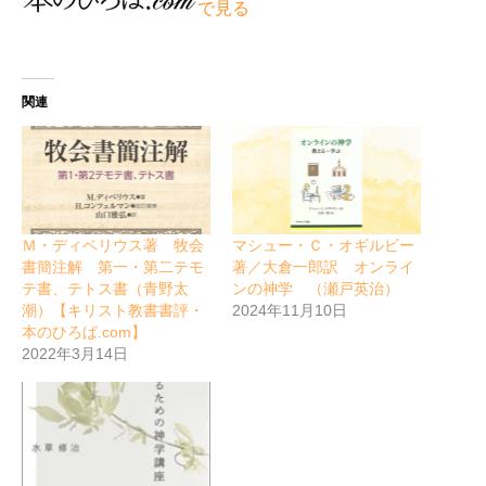
で見る
関連
Ｍ・ディベリウス著 牧会
マシュー・Ｃ・オギルビー
書簡注解 第一・第二テモ
著／大倉一郎訳 オンライ
テ書、テトス書（青野太
ンの神学 （瀬戸英治）
潮）【キリスト教書書評・
2024年11月10日
本のひろば.com】
2022年3月14日