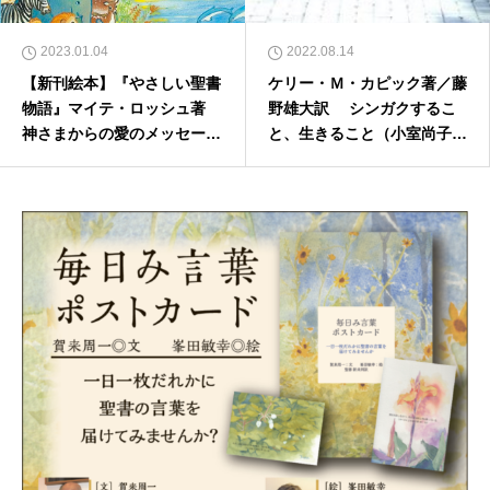
2023.01.04
2022.08.14
【新刊絵本】『やさしい聖書
ケリー・Ｍ・カピック著／藤
物語』マイテ・ロッシュ著
野雄大訳 シンガクするこ
神さまからの愛のメッセージ
と、生きること（小室尚子）
がギュッと１冊に
【本のひろば.com】