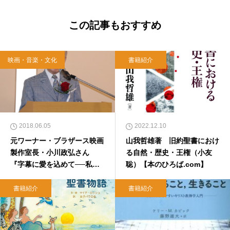
この記事もおすすめ
映画・音楽・文化
書籍紹介
2018.06.05
2022.12.10
元ワーナー・ブラザース映画
山我哲雄著 旧約聖書におけ
製作室長・小川政弘さん
る自然・歴史・王権（小友
『字幕に愛を込めて──私の
聡）【本のひろば.com】
映画人生半世紀』出版記念会
書籍紹介
書籍紹介