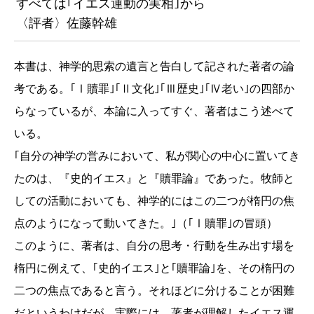
すべては｢イエス運動の実相｣から
〈評者〉佐藤幹雄
本書は、神学的思索の遺言と告白して記された著者の論
考である。｢Ⅰ贖罪｣｢Ⅱ文化｣｢Ⅲ歴史｣｢Ⅳ老い｣の四部か
らなっているが、本論に入ってすぐ、著者はこう述べて
いる。
｢自分の神学の営みにおいて、私が関心の中心に置いてき
たのは、『史的イエス』と『贖罪論』であった。牧師と
しての活動においても、神学的にはこの二つが楕円の焦
点のようになって動いてきた。｣（｢Ⅰ贖罪｣の冒頭）
このように、著者は、自分の思考・行動を生み出す場を
楕円に例えて、｢史的イエス｣と｢贖罪論｣を、その楕円の
二つの焦点であると言う。それほどに分けることが困難
だというわけだが、実際には、著者が理解したイエス運