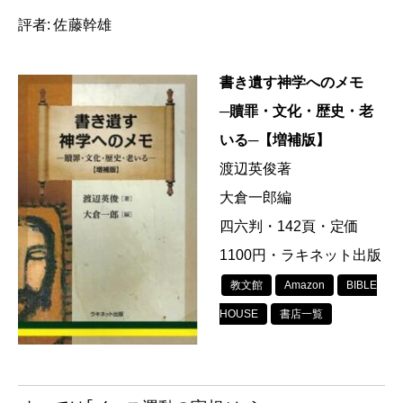
評者: 佐藤幹雄
書き遺す神学へのメモ
─贖罪・文化・歴史・老
いる─【増補版】
渡辺英俊著
大倉一郎編
四六判・142頁・定価
1100円・ラキネット出版
教文館
Amazon
BIBLE
HOUSE
書店一覧