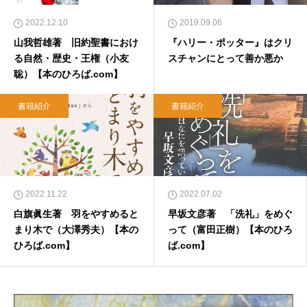
2022.12.10
2019.09.06
山我哲雄著 旧約聖書におけ
『ハリー・ポッター』はクリ
る自然・歴史・王権（小友
スチャンにとって善か悪か
聡）【本のひろば.com】
書籍紹介
書籍紹介
2022.11.22
2022.07.02
白旗眞生著 羽をやすめると
早坂文彦著 「洗礼」をめぐ
まり木で（大澤秀夫）【本の
って（富田正樹）【本のひろ
ひろば.com】
ば.com】