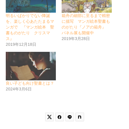
明るいばかりでない降誕
箱舟の細部に至るまで精密
を、楽しく心あたたまるマ
に描写 マンガ絵本聖書も
ンガで 『マンガ絵本 聖
のがたり『ノアの箱舟』
書ものがたり クリスマ
パネル展も開催中
ス』
2019年3月28日
2019年12月18日
良い子ども向け聖書とは？
2024年3月6日

