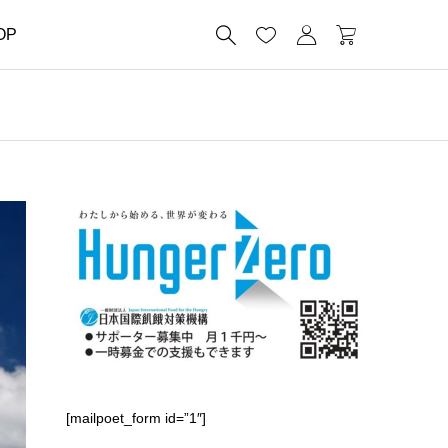




OP
[mailpoet_form id=”1″]