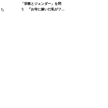
ま
「宗教とジェンダー」を問
う 『お寺に嫁いだ私がフェ
たち
ミニズムに出会って考えたこ
と』刊行記念イベント