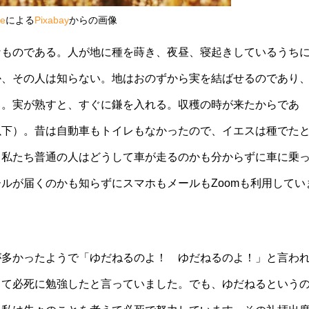
ze
による
Pixabay
からの画像
なものである。人が地に種を蒔き、夜昼、寝起きしているうち
か、その人は知らない。地はおのずから実を結ばせるのであり
る。実が熟すと、すぐに鎌を入れる。収穫の時が来たからであ
以下）。昔は自動車もトイレもなかったので、イエスは種でた
、私たち普通の人はどうして車が走るのかも分からずに車に乗
ルが届くのかも知らずにスマホもメールもZoomも利用してい
。
が多かったようで「ゆだねるのよ！ ゆだねるのよ！」と言わ
って必死に勉強したと言っていました。でも、ゆだねるという