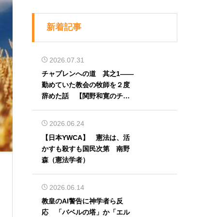
新着記事
2026.07.31
チャプレンへの道 其之1――
勤めていた教会の牧師を２度
辞めた話 【関野和寛のチャ
プレン奮闘記】第32回
2026.06.24
【日本YWCA】 憲法は、活
かすも殺すも国民次第 南野
森（憲法学者）
2026.06.14
教皇のAI警告に神学者ら反
応 「バベルの塔」か「エル