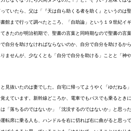
言っていたら、父は「『天は自ら助くる者を助く』というのは
図書館まで行って調べたところ、「自助論」という１９世紀イ
ってきたのが明治初期で、聖書の言葉と同時期なので聖書の言
分で自分を助けなければならないのか、自分で自分を助けるか
ありませんが、少なくとも「自分で自分を助ける」ことと「神
ると見抜いたのは妻でした。自宅に帰ってようやく「ゆだねる
を覚えています。新幹線どころか、電車でもバスでも乗るとき
きは「落ちるのではないか」「沈没するのではないか」と思っ
の運転席に乗る人も、ハンドルを右に切れば右に曲がると思っ