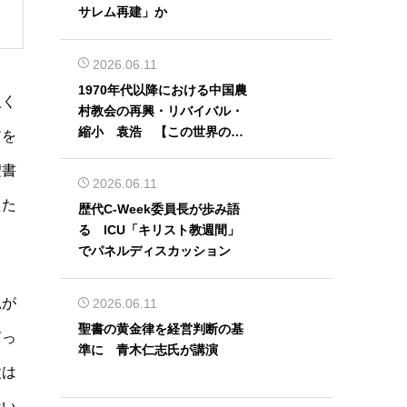
サレム再建」か
2026.06.11
1970年代以降における中国農
人く
村教会の再興・リバイバル・
縮小 袁浩 【この世界の片
アを
隅から】
聖書
2026.06.11
えた
歴代C-Week委員長が歩み語
る ICU「キリスト教週間」
でパネルディスカッション
親が
2026.06.11
聖書の黄金律を経営判断の基
言っ
準に 青木仁志氏が講演
父は
ない