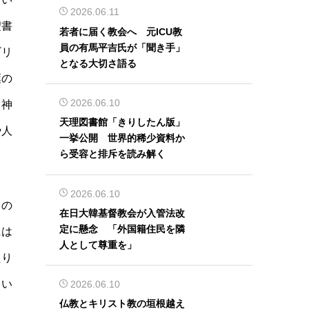
2026.06.11
聖書
若者に届く教会へ 元ICU教
員の有馬平吉氏が「聞き手」
ギリ
となる大切さ語る
葉の
2026.06.10
ら神
天理図書館「きりしたん版」
や人
一挙公開 世界的稀少資料か
ら受容と排斥を読み解く
2026.06.10
」の
在日大韓基督教会が入管法改
定に懸念 「外国籍住民を隣
には
人として尊重を」
たり
てい
2026.06.10
仏教とキリスト教の垣根越え