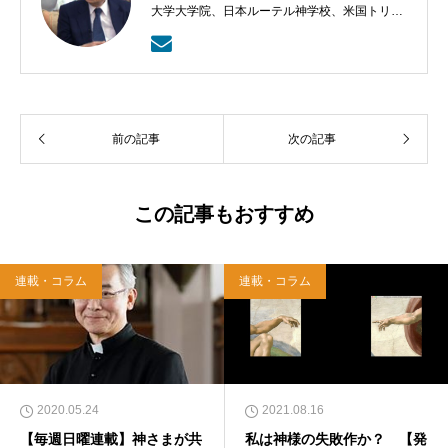
大学大学院、日本ルーテル神学校、米国トリニ
ティー・ルーテル神学校卒業。日本福音ルーテ
ル教会牧師として、京都賀茂川、東京、札幌、
武蔵野教会を牧会。その後、ルーテル学院大学
教授を経て、現在、キリスト教カウンセリング
センター理事長。
前の記事
次の記事
この記事もおすすめ
連載・コラム
連載・コラム
2020.05.24
2021.08.16
【毎週日曜連載】神さまが共
私は神様の失敗作か？ 【発