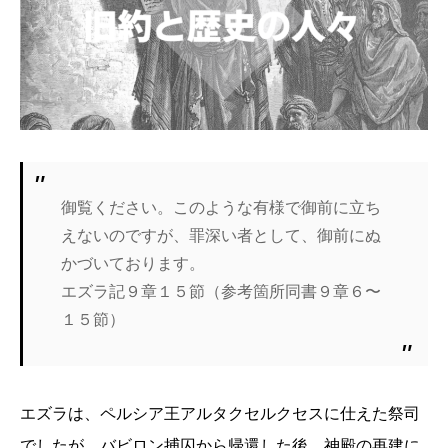
御覧ください。このような有様で御前に立ち
えないのですが、罪深い者として、御前にぬ
かづいております。
エズラ記９章１５節（参考箇所同書９章６〜
１５節）
エズラは、ペルシア王アルタクセルクセスに仕えた祭司
でしたが、バビロン捕囚から帰還した後、神殿の再建に