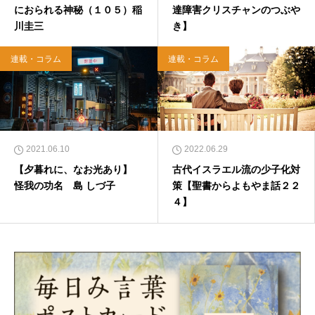
におられる神秘（１０５）稲
達障害クリスチャンのつぶや
川圭三
き】
連載・コラム
連載・コラム
2021.06.10
2022.06.29
【夕暮れに、なお光あり】
古代イスラエル流の少子化対
怪我の功名 島 しづ子
策【聖書からよもやま話２２
４】