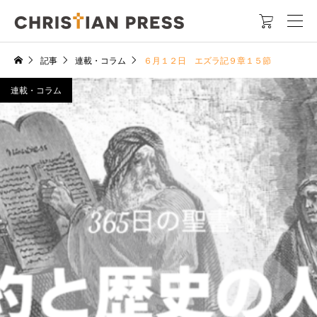

記事
連載・コラム
６月１２日 エズラ記９章１５節
連載・コラム