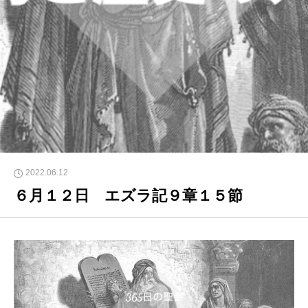
2022.06.12
６月１２日 エズラ記９章１５節