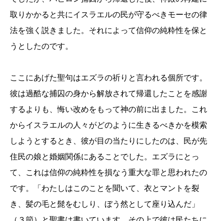
取りかかると共にイスラエルの民が守るべきモーセの律
法を強く説きました。それによって信仰の純粋性を保と
うとしたのです。
ここにあげた聖句はエズラの祈りと言われる個所です。
彼は過酷な捕囚の身から解放されて帰還したことを感謝
するよりも、悔い改めをもって神の前に出ました。これ
からイスラエルの人々がどのように生きるべきかを模索
しようとするとき、彼が目の当たりにしたのは、民が先
住民の娘と婚姻関係にあることでした。エズラにとっ
て、これは信仰の純粋性を損なう重大な罪と思われたの
です。「わたしはこのことを聞いて、衣とマントを裂
き、髪の毛と髭をむしり、ぼう然として座り込んだ」
（３節）と聖書は書いています。その上で彼は民たちに