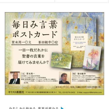
A】
ゃけQ&A】