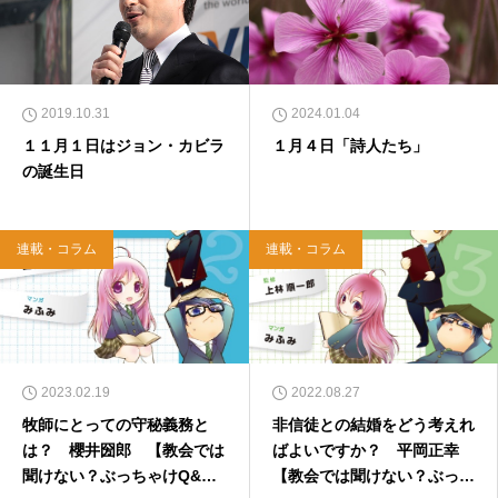
2019.10.31
2024.01.04
１１月１日はジョン・カビラ
１月４日「詩人たち」
の誕生日
連載・コラム
連載・コラム
2023.02.19
2022.08.27
牧師にとっての守秘義務と
非信徒との結婚をどう考えれ
は？ 櫻井圀郎 【教会では
ばよいですか？ 平岡正幸
聞けない？ぶっちゃけQ&
【教会では聞けない？ぶっち