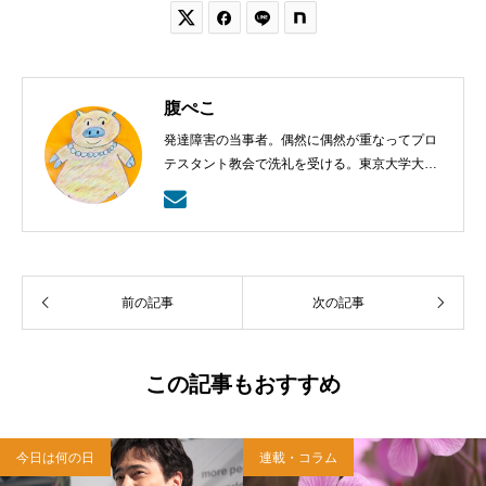


腹ぺこ
発達障害の当事者。偶然に偶然が重なってプロ
テスタント教会で洗礼を受ける。東京大学大学
院博士課程単位取得退学。クラシック音楽オタ
ク。好きな言葉は「見ないで信じる者は幸いで
ある」。
前の記事
次の記事
この記事もおすすめ
今日は何の日
連載・コラム