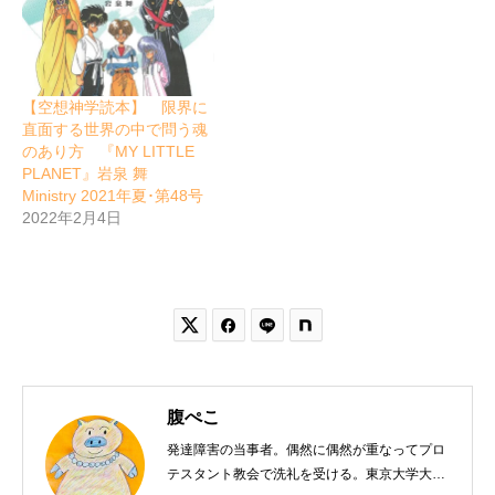
【空想神学読本】 限界に
直面する世界の中で問う魂
のあり方 『MY LITTLE
PLANET』岩泉 舞
Ministry 2021年夏･第48号
2022年2月4日


腹ぺこ
発達障害の当事者。偶然に偶然が重なってプロ
テスタント教会で洗礼を受ける。東京大学大学