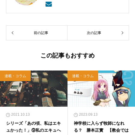
院博士課程単位取得退学。クラシック音楽オタ
ク。好きな言葉は「見ないで信じる者は幸いで
ある」。
前の記事
次の記事
この記事もおすすめ
連載・コラム
連載・コラム
2021.10.13
2023.09.13
シリーズ「あの頃、私はエキ
神学校に入らず牧師になれ
ュかった！」⑨私のエキュへ
る？ 勝本正實 【教会では