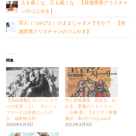
人を裁くな、己も裁くな 【発達障害クリスチャ
ンのつぶやき】
罪人（つみびと）のままじゃダメですか？ 【発
達障害クリスチャンのつぶやき】
関連
【Web連載】ボンヘッファ
竹ヶ原政輝著 読める、わ
ーの生涯（１） ボンヘッ
かる、聖書のストーリー
ファーとは何者だったの
（小﨑 眞）【キリスト教書
か 福島慎太郎
書評・本のひろば.com】
2025年6月9日
2022年3月9日