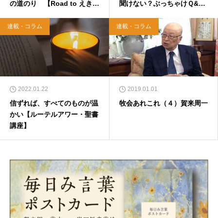
の道のり 【Road to えきゅ
聞けない？ぶっちゃけＱ&
ぷろ2022】
Ａ】
連載・コラム
連載・コラム
2022.01.22
2019.01.01
信ずれば、すべてのものが温
牧会あれこれ（４）賀来周一
かい【ルーテルアワー・聖書
講座】