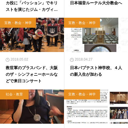
カ役に「パッション」でキリ
日本福音ルーテル大分教会へ
ストを演じたジム・カヴィー
ゼル
宣教・教会・神学
宣教・教会・神学
2018.05.02
2018.04.27
救世軍のブラスバンド、大阪
日本バプテスト神学校、４人
のザ・シンフォニーホールな
の新入生が加わる
どで来日コンサート
社会・教育
宣教・教会・神学