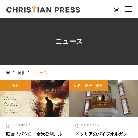

ニュース
記事
ニュース
海外
宣教・教会・神学
2018.05.05
2018.05.02
映画「パウロ」全米公開、ル
イタリアのパイプオルガン、