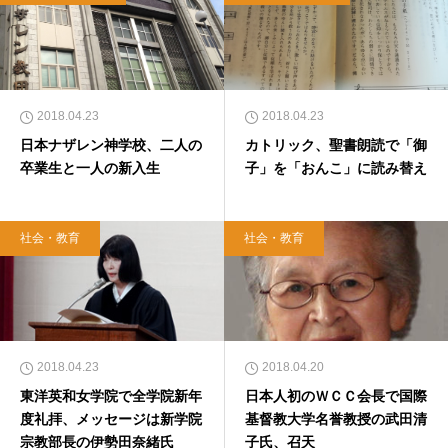
2018.04.23
2018.04.23
日本ナザレン神学校、二人の
カトリック、聖書朗読で「御
卒業生と一人の新入生
子」を「おんこ」に読み替え
社会・教育
社会・教育
2018.04.23
2018.04.20
東洋英和女学院で全学院新年
日本人初のＷＣＣ会長で国際
度礼拝、メッセージは新学院
基督教大学名誉教授の武田清
宗教部長の伊勢田奈緒氏
子氏、召天