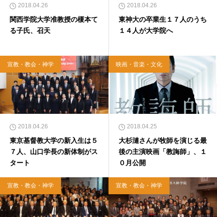
2018.04.26
2018.04.26
関西学院大学准教授の榎本て
東神大の卒業生１７人のうち
る子氏、召天
１４人が大学院へ
宣教・教会・神学
映画・音楽・文化
2018.04.26
2018.04.25
東京基督教大学の新入生は５
大杉漣さんが牧師を演じる最
７人、山口学長の新体制がス
後の主演映画「教誨師」、１
タート
０月公開
宣教・教会・神学
宣教・教会・神学