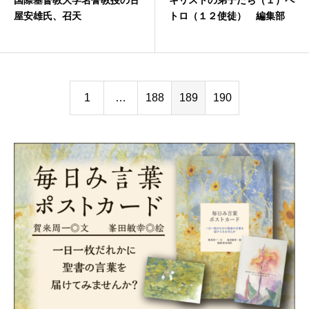
国際基督教大学名誉教授の古
キリストの弟子たち（１）ペ
屋安雄氏、召天
トロ（１２使徒） 編集部
1
…
188
189
190