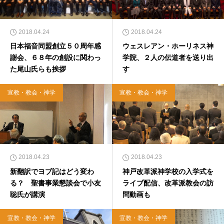
2018.04.24
2018.04.24
日本福音同盟創立５０周年感
ウェスレアン・ホーリネス神
謝会、６８年の創設に関わっ
学院、２人の伝道者を送り出
た尾山氏らも挨拶
す
宣教・教会・神学
宣教・教会・神学
2018.04.23
2018.04.23
新翻訳でヨブ記はどう変わ
神戸改革派神学校の入学式を
る？ 聖書事業懇談会で小友
ライブ配信、改革派教会の訪
聡氏が講演
問動画も
宣教・教会・神学
宣教・教会・神学