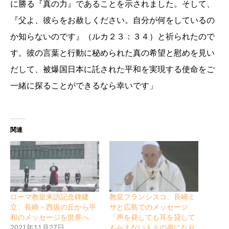
に勝る『真の力』であることを示されました。そして、
『父よ、彼らをお赦しください。自分が何をしているの
か知らないのです』（ルカ２３：３４）と祈られたので
す。彼の言葉と行動に秘められた真の希望と慰めを見い
だして、被爆国日本に託された平和を実現する使命をご
一緒に探ることができるなら幸いです」
関連
ローマ教皇来訪記念碑建
教皇フランシスコ、長崎ミ
立、長崎・西坂の丘から平
サと広島でのメッセージ
和のメッセージを世界へ
「声を発しても耳を貸して
2021年11月27日
もらえない人々の声になり