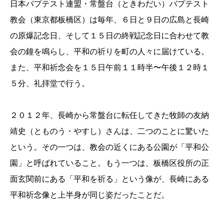
日本バプテスト連盟・常盤台（ときわだい）バプテスト
教会（東京都板橋区）は毎年、６日と９日の広島と長崎
の原爆記念日、そして１５日の終戦記念日に合わせて教
会の鐘を鳴らし、平和の祈りを町の人々に届けている。
また、平和祈念会を１５日午前１１時半〜午後１２時１
５分、礼拝堂で行う。
２０１２年、長崎から常盤台に転任してきた牧師の友納
靖史（とものう・やすし）さんは、二つのことに驚いた
という。その一つは、教会の近くにある公園が「平和公
園」と呼ばれていること。もう一つは、板橋区役所の正
面玄関前にある「平和を祈る」という像が、長崎にある
平和祈念像と上半身が同じ姿だったことだ。