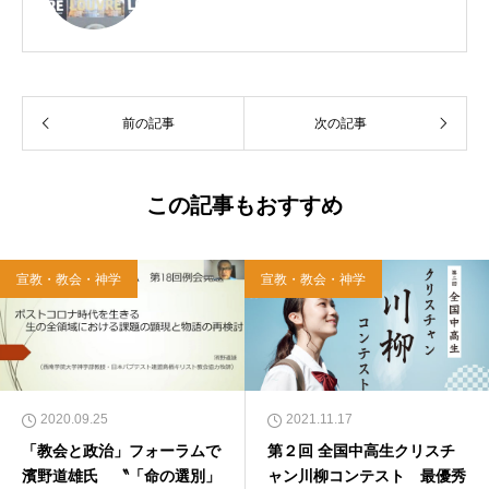
前の記事
次の記事
この記事もおすすめ
宣教・教会・神学
宣教・教会・神学
2020.09.25
2021.11.17
「教会と政治」フォーラムで
第２回 全国中高生クリスチ
濱野道雄氏 〝「命の選別」
ャン川柳コンテスト 最優秀