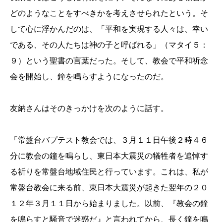
どのようなことをすべきかを考えさせられたという。そ
して心に浮かんだのは、「平和を実現する人々は、幸い
である、その人たちは神の子と呼ばれる」（マタイ５：
９）という聖書の言葉だった。そして、教会で平和祈念
会を開始し、鐘を鳴らすようになったのだ。
友納さんはそのきっかけを次のように話す。
「常盤台バプテスト教会では、３月１１日午後２時４６
分に教会の鐘を鳴らし、東日本大震災の犠牲者を追悼す
る祈りを常盤台地域住民と行っています。これは、私が
常盤台教会に来る前、東日本大震災が起きた翌年の２０
１２年３月１１日から始まりました。以前、『教会の鐘
を鳴らすと騒音で迷惑だ』と言われてから、長く鐘を鳴