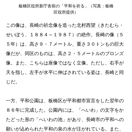
板橋区役所新庁舎前の「平和を祈る」（写真：板橋
区役所提供）
この像は、長崎の祈念像を造った北村西望（きたむら・
せいぼう、１８８４～１９８７）の絶作。長崎の像（５
５年）は、高さ９・７メートル、重さ３０トンもの巨大
像だが、同区のものは、高さ２・５メートルのブロンズ
像。また、こちらは座像ではなく立像。ただし、右手が
天を指し、左手が水平に伸ばされている姿は、長崎と同
じだ。
一方、平和公園は、板橋区が平和都市宣言をした翌年の
８６年に完成した。公園内には、「へいわ」の文字をか
たどった形の「へいわの池」があり、長崎市の平和への
願いが込められた平和の泉の水が注がれている。また、