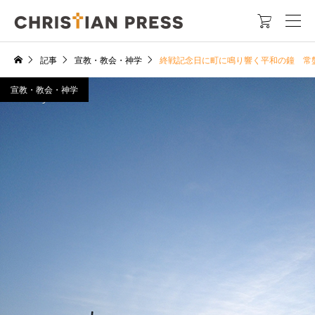

記事
宣教・教会・神学
終戦記念日に町に鳴り響く平和の鐘 常
宣教・教会・神学