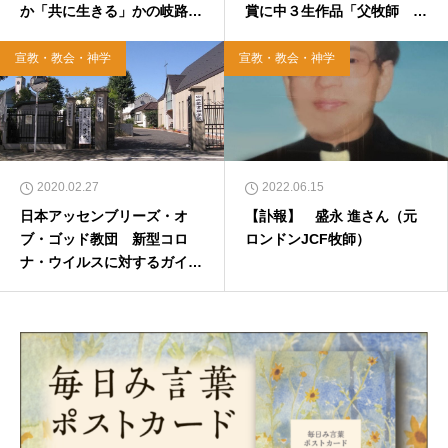
か「共に生きる」かの岐路〟
賞に中３生作品「父牧師 ど
2020年10月1日
こに行っても 身元バレ」
宣教・教会・神学
宣教・教会・神学
2020.02.27
2022.06.15
日本アッセンブリーズ・オ
【訃報】 盛永 進さん（元
ブ・ゴッド教団 新型コロ
ロンドンJCF牧師）
ナ・ウイルスに対するガイド
ラインを発表