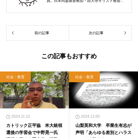
員。日本同盟基督教団・西大寺キリスト教会
（岡山市）で受洗。１９６５年、兵庫県生ま
れ。関西学院大学社会学部卒業。９０年代、い
のちのことば社で「いのちのことば」「百万人
の福音」の編集責任者を務め、新教出版社を経
前の記事
次の記事
て、雜賀編集工房として独立。
この記事もおすすめ
社会・教育
社会・教育
2024.11.22
2024.12.05
カトリック正平協 米大統領
山梨英和大学 卒業生有志が
選後の学習会で中野晃一氏
声明「あらゆる差別とハラス