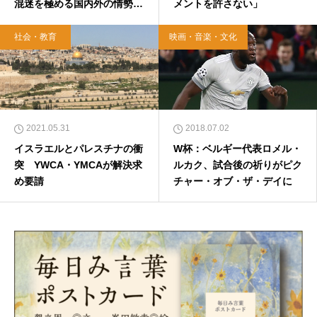
混迷を極める国内外の情勢を
メントを許さない」
分析
社会・教育
映画・音楽・文化
2021.05.31
2018.07.02
イスラエルとパレスチナの衝
W杯：ベルギー代表ロメル・
突 YWCA・YMCAが解決求
ルカク、試合後の祈りがピク
め要請
チャー・オブ・ザ・デイに