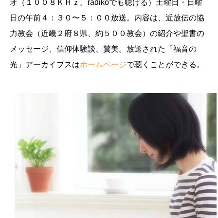
オ（１００８ＫＨｚ。radikoでも聴ける）土曜日・日曜
日の午前４：３０〜５：００放送。内容は、近放伝の協
力教会（近畿２府８県、約５００教会）の紹介や聖書の
メッセージ、信仰体験談、賛美。放送された「福音の
光」アーカイブスは
ホームページ
で聴くことができる。