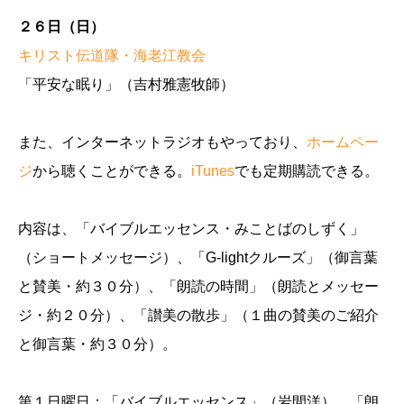
２６日（日）
キリスト伝道隊・海老江教会
「平安な眠り」（吉村雅憲牧師）
また、インターネットラジオもやっており、
ホームペー
ジ
から聴くことができる。
iTunes
でも定期購読できる。
内容は、「バイブルエッセンス・みことばのしずく」
（ショートメッセージ）、「G-lightクルーズ」（御言葉
と賛美・約３０分）、「朗読の時間」（朗読とメッセー
ジ・約２０分）、「讃美の散歩」（１曲の賛美のご紹介
と御言葉・約３０分）。
第１日曜日：「バイブルエッセンス」（岩間洋） 「朗