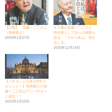
【訃報】 加藤一二三さん
８０歳の加藤一二三さん、
（将棋棋士）
信仰者として自らの体験を
2026年1月27日
語る 『だから私は、神を
信じる』
2020年12月14日
【バチカンと日本100年プ
ロジェクト】将棋棋士の加
藤一二三氏がアンバサダー
に就任！！
2022年1月10日