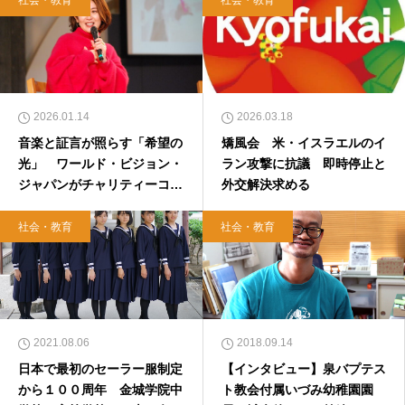
社会・教育
社会・教育
2026.01.14
2026.03.18
音楽と証言が照らす「希望の
矯風会 米・イスラエルのイ
光」 ワールド・ビジョン・
ラン攻撃に抗議 即時停止と
ジャパンがチャリティーコン
外交解決求める
サート
社会・教育
社会・教育
2021.08.06
2018.09.14
日本で最初のセーラー服制定
【インタビュー】泉バプテス
から１００周年 金城学院中
ト教会付属いづみ幼稚園園