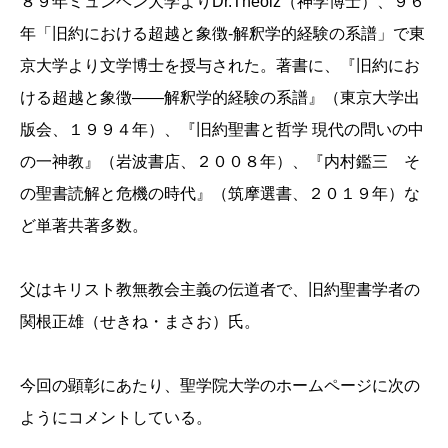
８９年ミュンヘン大学よりDr.Theolz（神学博士）、９６
年「旧約における超越と象徴-解釈学的経験の系譜」で東
京大学より文学博士を授与された。著書に、『旧約にお
ける超越と象徴――解釈学的経験の系譜』（東京大学出
版会、１９９４年）、『旧約聖書と哲学 現代の問いの中
の一神教』（岩波書店、２００８年）、『内村鑑三 そ
の聖書読解と危機の時代』（筑摩選書、２０１９年）な
ど単著共著多数。
父はキリスト教無教会主義の伝道者で、旧約聖書学者の
関根正雄（せきね・まさお）氏。
今回の顕彰にあたり、聖学院大学のホームページに次の
ようにコメントしている。