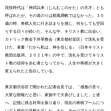
現役時代は「神武以来（じんむこのかた）の天才」とも
呼ばれたが、その道のりは順風満帆ではなかった。３０
歳の時、将棋人生に行き詰まりを感じ、何をしても空回
りする日々が続いた。そんな中、キリスト教に出会い、
カトリック教会下井草教会（東京都杉並区）で洗礼を受
けた。著書『だから私は、神を信じる』（日本キリスト
教団出版局、２０２１年）の中で、洗礼を受けてキリス
ト教の信仰を歩む者となってから、人生や将棋が大きく
変えられたと告白している。
東京都渋谷区で開かれた記者会見では、「感激の至り。
大変な朗報だと思い、家族中で大喜びしました」と述
べ、記憶に残る対局を振り返り、現在の将棋ブームにつ
いても独自の見解を示した。また、モーツアルトなどの