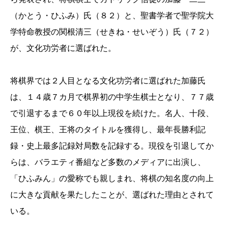
（かとう・ひふみ）氏（８２）と、聖書学者で聖学院大
学特命教授の関根清三（せきね・せいぞう）氏（７２）
が、文化功労者に選ばれた。
将棋界では２人目となる文化功労者に選ばれた加藤氏
は、１４歳７カ月で棋界初の中学生棋士となり、７７歳
で引退するまで６０年以上現役を続けた。名人、十段、
王位、棋王、王将のタイトルを獲得し、最年長勝利記
録・史上最多記録対局数を記録する。現役を引退してか
らは、バラエティ番組など多数のメディアに出演し、
「ひふみん」の愛称でも親しまれ、将棋の知名度の向上
に大きな貢献を果たしたことが、選ばれた理由とされて
いる。