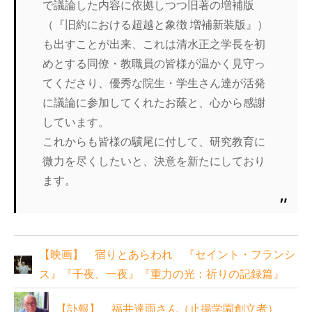
で議論した内容に依拠しつつ旧著の増補版
（『旧約における超越と象徴 増補新装版』）
も出すことが出来、これは清水正之学長を初
めとする同僚・教職員の皆様が温かく見守っ
てくださり、優秀な院生・学生さん達が活発
に議論に参加してくれたお蔭と、心から感謝
しています。
これからも皆様の驥尾に付して、研究教育に
微力を尽くしたいと、決意を新たにしており
ます。
【映画】 宿りとあらわれ 『セイント・フランシ
ス』『千夜、一夜』『重力の光：祈りの記録篇』
【訃報】 福井達雨さん（止揚学園創立者）