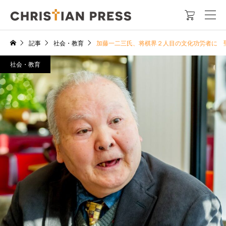

記事
社会・教育
加藤一二三氏、将棋界２人目の文化功労者に 
社会・教育