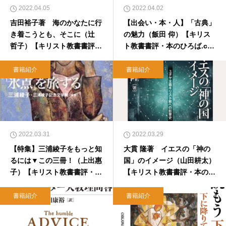
2022.04.05
2022.04.02
吉田裕子著 海のかなたに行
【出会い・本・人】「古典」
き着こうとも、そこに（辻
の魅力（飯田 仰）【キリス
哲子）【キリスト教書書評・
ト教書書評・本のひろば.co
本のひろば.com】
m】
書籍紹介
書籍紹介
2022.03.31
2022.03.29
【特集】三浦綾子をもっと知
大貫 隆著 イエスの「神の
るには▼この三冊！（上出惠
国」のイメージ（山田耕太）
子）【キリスト教書書評・本
【キリスト教書書評・本のひ
のひろば.com】
ろば.com】
書籍紹介
書籍紹介