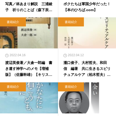
写真／林あまり解説 三浦綾
ボクたちは軍国少年だった！
子 祈りのことば（森下辰
【本のひろば.com】
衛）【書評：本のひろば】
書籍紹介
書籍紹介
2022.04.16
2022.04.12
渡辺英俊著／大倉一郎編 書
瀧口俊子、大村哲夫、和田
き遺す神学へのメモ【増補
信 編著 共に生きるスピリ
版】（佐藤幹雄）【キリスト
チュアルケア（柏木哲夫）
教書書評・本のひろば.co
【キリスト教書書評・本のひ
m】
ろば.com】
書籍紹介
書籍紹介