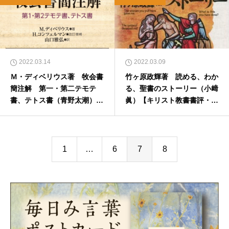
2022.03.14
2022.03.09
Ｍ・ディベリウス著 牧会書
竹ヶ原政輝著 読める、わか
簡注解 第一・第二テモテ
る、聖書のストーリー（小﨑
書、テトス書（青野太潮）
眞）【キリスト教書書評・本
【キリスト教書書評・本のひ
のひろば.com】
ろば.com】
1
…
6
7
8