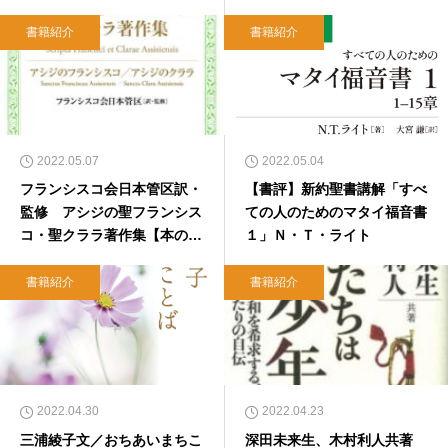
書籍紹介
書籍紹介
2022.05.07
2022.05.04
フランシスコ会日本管区訳・
【書評】新約聖書講解「すべ
監修 アシジの聖フランシス
ての人のためのマタイ福音書
コ・聖クララ著作集【本のひ
１」Ｎ・Ｔ・ライト
ろば.com】
書籍紹介
書籍紹介
2022.04.30
2022.04.23
三浦綾子文／おちあいまちこ
深田未来生、木村利人共著