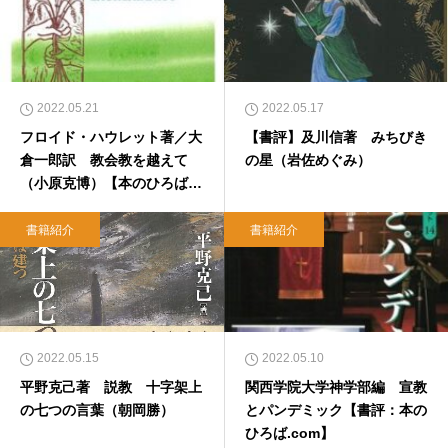
2022.05.21
2022.05.17
フロイド・ハウレット著／大
【書評】及川信著 みちびき
倉一郎訳 教会教を越えて
の星（岩佐めぐみ）
（小原克博）【本のひろば.c
om】
書籍紹介
書籍紹介
2022.05.15
2022.05.10
平野克己著 説教 十字架上
関西学院大学神学部編 宣教
の七つの言葉（朝岡勝）
とパンデミック【書評：本の
ひろば.com】