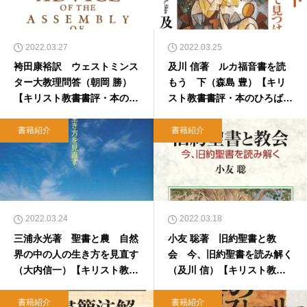
2022.03.27
2022.03.25
袴田康裕訳 ウェストミンス
及川 信著 ルカ福音書を読
ター大教理問答（朝岡 勝）
もう 下（森島 豊）【キリ
【キリスト教書書評・本のひ
スト教書書評・本のひろば.c
ろば.com】
om】
書籍紹介
書籍紹介
2022.03.24
2022.03.18
三浦永光著 聖書と農 自然
小友 聡著 旧約聖書と教
界の中の人の生き方を見直す
会 今、旧約聖書を読み解く
（大内信一）【キリスト教書
（及川 信）【キリスト教書
書評・本のひろば.com】
書評・本のひろば.com】
書籍紹介
書籍紹介