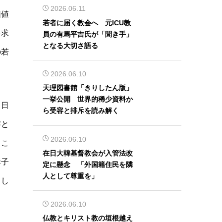
2026.06.11
価値
若者に届く教会へ 元ICU教
を求
員の有馬平吉氏が「聞き手」
となる大切さ語る
の若
2026.06.10
天理図書館「きりしたん版」
一挙公開 世界的稀少資料か
、日
ら受容と排斥を読み解く
察と
2026.06.10
、こ
在日大韓基督教会が入管法改
妻子
定に懸念 「外国籍住民を隣
人として尊重を」
てし
2026.06.10
仏教とキリスト教の垣根越え