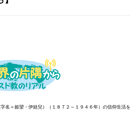
漢字名＝姫望・伊娃兒）（１８７２～１９４６年）の信仰生活