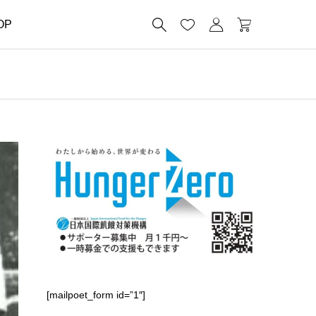




OP
[mailpoet_form id=”1″]