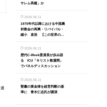
サレム再建」か
2026.06.11
1970年代以降における中国農
村教会の再興・リバイバル・
縮小 袁浩 【この世界の片
隅から】
2026.06.11
歴代C-Week委員長が歩み語
る ICU「キリスト教週間」
でパネルディスカッション
2026.06.11
聖書の黄金律を経営判断の基
を通
準に 青木仁志氏が講演