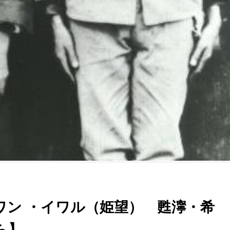
ワン ・イワル（姫望） 甦濘・希
ら】