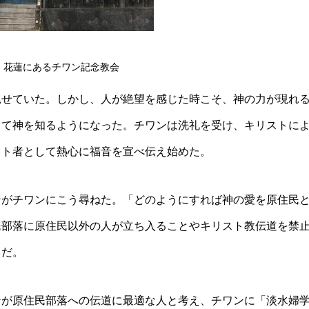
・花蓮にあるチワン記念教会
見せていた。しかし、人が絶望を感じた時こそ、神の力が現れ
して神を知るようになった。チワンは洗礼を受け、キリストに
スト者として熱心に福音を宣べ伝え始めた。
ンがチワンにこう尋ねた。「どのようにすれば神の愛を原住民
民部落に原住民以外の人が立ち入ることやキリスト教伝道を禁
らだ。
ンが原住民部落への伝道に最適な人と考え、チワンに「淡水婦