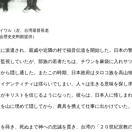
イワル（左、台湾基督長老
会歴史史料館提供）
教に派遣され、親戚や近隣の村で福音伝道を開始した。日本の
を監視していたが、部族の若者たちは、チワンを麻袋に入れサ
察から隠し通した。またこの時期、日本政府はタロコ族を高山
アイデンティティは揺らいでしまい、人々は生きる意味を探し
民がキリストを信じるようになった。彼らは、日本人に怪しま
歌を山に埋めて隠してから、農具を携えて仕事に出かけていた
種を蒔き、死ぬまで神への忠誠を貫き、台湾の「２０世紀宣教