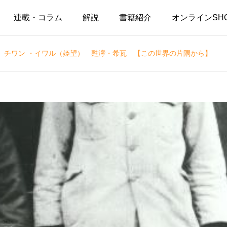
連載・コラム
解説
書籍紹介
オンラインSH
 チワン ・イワル（姫望） 甦濘・希瓦 【この世界の片隅から】