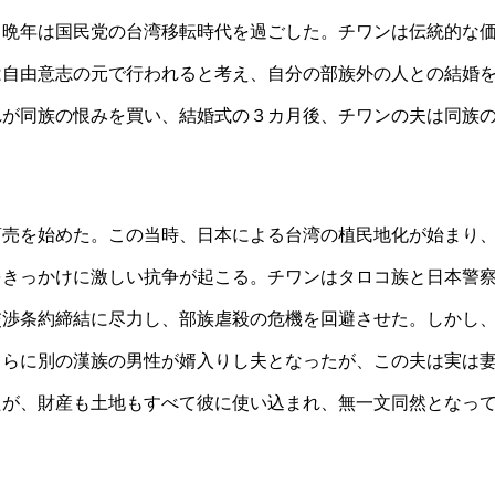
、晩年は国民党の台湾移転時代を過ごした。チワンは伝統的な
は自由意志の元で行われると考え、自分の部族外の人との結婚
れが同族の恨みを買い、結婚式の３カ月後、チワンの夫は同族
商売を始めた。この当時、日本による台湾の植民地化が始まり
をきっかけに激しい抗争が起こる。チワンはタロコ族と日本警
交渉条約締結に尽力し、部族虐殺の危機を回避させた。しかし
さらに別の漢族の男性が婿入りし夫となったが、この夫は実は
たが、財産も土地もすべて彼に使い込まれ、無一文同然となっ