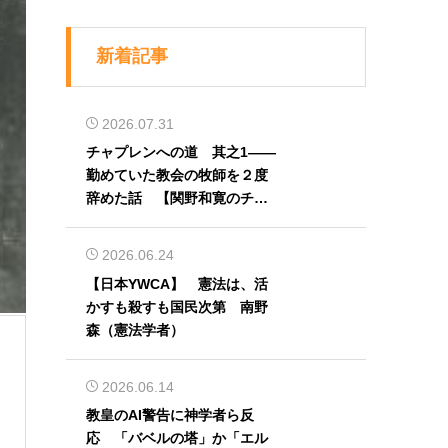
新着記事
2026.07.31
チャプレンへの道 其之1――
勤めていた教会の牧師を２度
辞めた話 【関野和寛のチャ
プレン奮闘記】第32回
2026.06.24
【日本YWCA】 憲法は、活
かすも殺すも国民次第 南野
森（憲法学者）
2026.06.14
教皇のAI警告に神学者ら反
応 「バベルの塔」か「エル