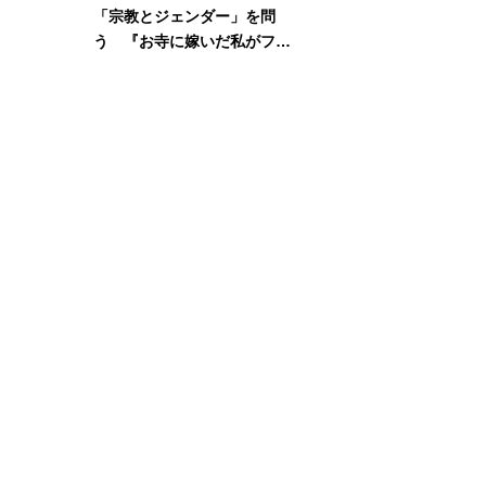
「宗教とジェンダー」を問
う 『お寺に嫁いだ私がフェ
ミニズムに出会って考えたこ
と』刊行記念イベント