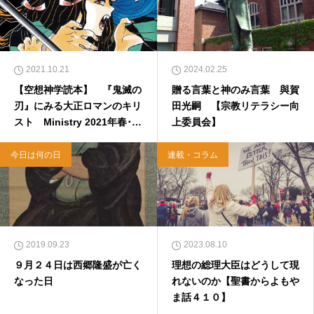
2021.10.21
2024.02.25
【空想神学読本】 『鬼滅の
贈る言葉と神のみ言葉 與賀
刃』にみる大正ロマンのキリ
田光嗣 【宗教リテラシー向
スト Ministry 2021年春･第
上委員会】
47号
今日は何の日
連載・コラム
2019.09.23
2023.08.10
９月２４日は西郷隆盛が亡く
理想の総理大臣はどうして現
なった日
れないのか【聖書からよもや
ま話４１０】