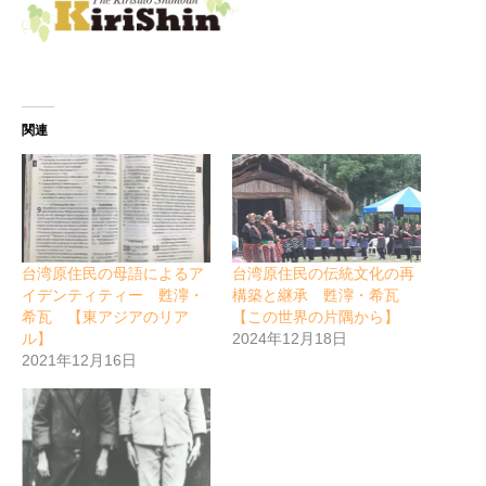
関連
台湾原住民の母語によるア
台湾原住民の伝統文化の再
イデンティティー 甦濘・
構築と継承 甦濘・希瓦
希瓦 【東アジアのリア
【この世界の片隅から】
ル】
2024年12月18日
2021年12月16日