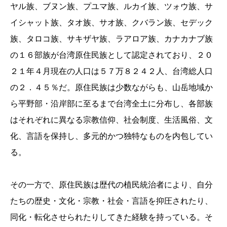
ヤル族、ブヌン族、プユマ族、ルカイ族、ツォウ族、サ
イシャット族、タオ族、サオ族、クバラン族、セデック
族、タロコ族、サキザヤ族、ラアロア族、カナカナブ族
の１６部族が台湾原住民族として認定されており、２０
２１年４月現在の人口は５７万８２４２人、台湾総人口
の２．４５％だ。原住民族は少数ながらも、山岳地域か
ら平野部・沿岸部に至るまで台湾全土に分布し、各部族
はそれぞれに異なる宗教信仰、社会制度、生活風俗、文
化、言語を保持し、多元的かつ独特なものを内包してい
る。
その一方で、原住民族は歴代の植民統治者により、自分
たちの歴史・文化・宗教・社会・言語を抑圧されたり、
同化・転化させられたりしてきた経験を持っている。そ