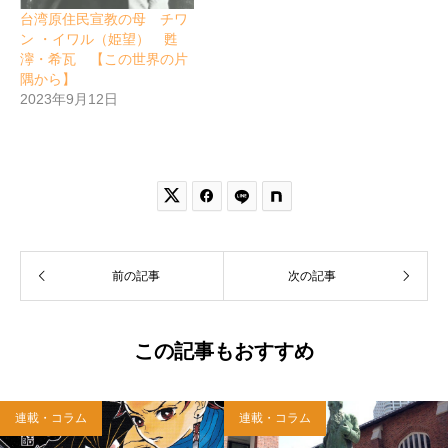
台湾原住民宣教の母 チワ
ン ・イワル（姫望） 甦
濘・希瓦 【この世界の片
隅から】
2023年9月12日


前の記事
次の記事
この記事もおすすめ
連載・コラム
連載・コラム