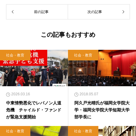
前の記事
次の記事
この記事もおすすめ
社会・教育
社会・教育
2026.03.16
2018.05.07
中東情勢悪化でレバノン人道
阿久戸光晴氏が福岡女学院大
危機 チャイルド・ファンド
学・福岡女学院大学短期大学
が緊急支援開始
部学長に
社会・教育
社会・教育