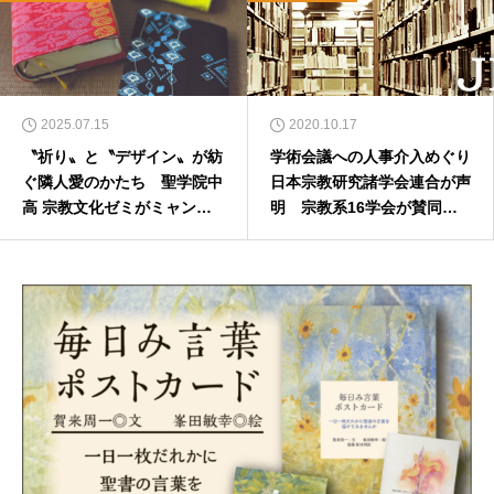
2025.07.15
2020.10.17
〝祈り〟と〝デザイン〟が紡
学術会議への人事介入めぐり
ぐ隣人愛のかたち 聖学院中
日本宗教研究諸学会連合が声
高 宗教文化ゼミがミャンマ
明 宗教系16学会が賛同 2
ー支援
020年10月16日