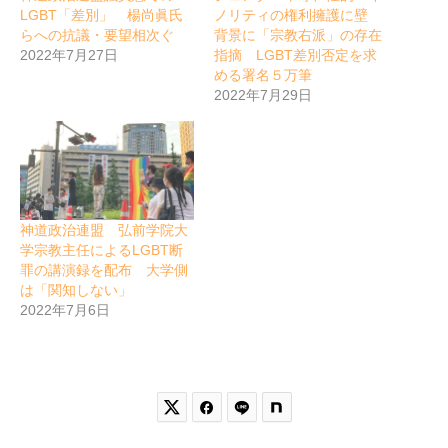
LGBT「差別」 楊尚眞氏
ノリティの権利擁護に壁
らへの抗議・要望相次ぐ
背景に「宗教右派」の存在
2022年7月27日
指摘 LGBT差別否定を求
める署名５万筆
2022年7月29日
神道政治連盟 弘前学院大
学宗教主任によるLGBT断
罪の講演録を配布 大学側
は「関知しない」
2022年7月6日

