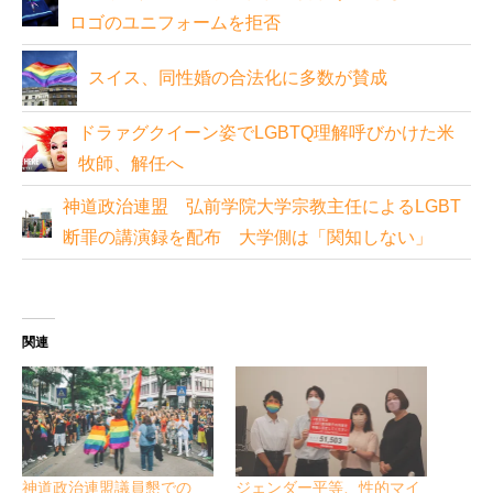
ロゴのユニフォームを拒否
スイス、同性婚の合法化に多数が賛成
ドラァグクイーン姿でLGBTQ理解呼びかけた米
牧師、解任へ
神道政治連盟 弘前学院大学宗教主任によるLGBT
断罪の講演録を配布 大学側は「関知しない」
関連
神道政治連盟議員懇での
ジェンダー平等、性的マイ