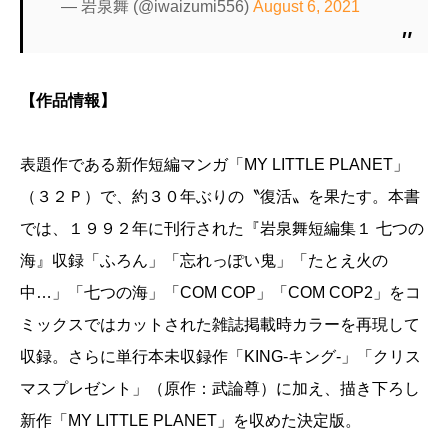
— 岩泉舞 (@iwaizumi556)
August 6, 2021
【作品情報】
表題作である新作短編マンガ「MY LITTLE PLANET」
（３２Ｐ）で、約３０年ぶりの〝復活〟を果たす。本書
では、１９９２年に刊行された『岩泉舞短編集１ 七つの
海』収録「ふろん」「忘れっぽい鬼」「たとえ火の
中…」「七つの海」「COM COP」「COM COP2」をコ
ミックスではカットされた雑誌掲載時カラーを再現して
収録。さらに単行本未収録作「KING-キング-」「クリス
マスプレゼント」（原作：武論尊）に加え、描き下ろし
新作「MY LITTLE PLANET」を収めた決定版。