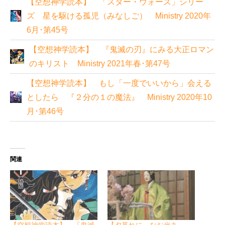
【空想神学読本】 「スター・ウォーズ」シリー
ズ 星を駆ける孤児（みなしご） Ministry 2020年
6月･第45号
【空想神学読本】 『鬼滅の刃』にみる大正ロマン
のキリスト Ministry 2021年春･第47号
【空想神学読本】 もし「一度でいいから」会える
としたら 『２分の１の魔法』 Ministry 2020年10
月･第46号
関連
【空想神学読本】 『鬼滅
【夕暮れに、なお光あ