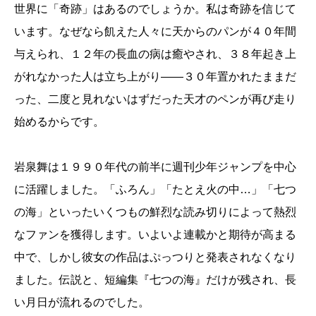
世界に「奇跡」はあるのでしょうか。私は奇跡を信じて
います。なぜなら飢えた人々に天からのパンが４０年間
与えられ、１２年の長血の病は癒やされ、３８年起き上
がれなかった人は立ち上がり――３０年置かれたままだ
った、二度と見れないはずだった天才のペンが再び走り
始めるからです。
岩泉舞は１９９０年代の前半に週刊少年ジャンプを中心
に活躍しました。「ふろん」「たとえ火の中…」「七つ
の海」といったいくつもの鮮烈な読み切りによって熱烈
なファンを獲得します。いよいよ連載かと期待が高まる
中で、しかし彼女の作品はぷっつりと発表されなくなり
ました。伝説と、短編集『七つの海』だけが残され、長
い月日が流れるのでした。