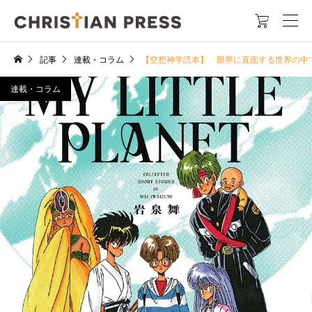

記事
連載・コラム
【空想神学読本】 限界に直面する世界の中で問う魂のあ
連載・コラム