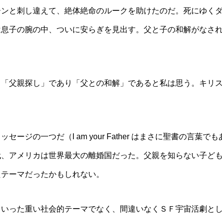
ーンと刺し違えて、絶体絶命のルークを助けたのだ。死にゆく
は息子の腕の中、ついに安らぎを見出す。父と子の和解がなさ
、「父親探し」であり「父との和解」であると私は思う。キリ
の一つだ（I am your Father はまさに聖書の言葉でも
代、アメリカは世界最大の離婚国だった。父親を知らない子ど
たテーマだったかもしれない。
ういった重い社会的テーマでなく、間違いなくＳＦ宇宙活劇と