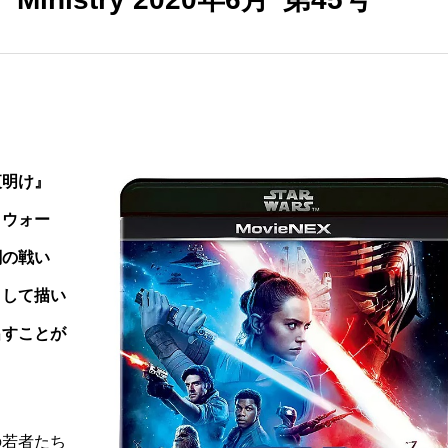
夜明け』
・ウォー
闇の戦い
として描い
出すことが
の若者たち