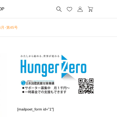




OP
月･第45号
[mailpoet_form id=”1″]