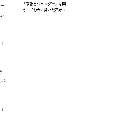
「宗教とジェンダー」を問
ダー
う 『お寺に嫁いだ私がフェ
れた
ミニズムに出会って考えたこ
と』刊行記念イベント
スト
あ
もが
して