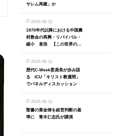
サレム再建」か
2026.06.11
1970年代以降における中国農
村教会の再興・リバイバル・
縮小 袁浩 【この世界の片
隅から】
2026.06.11
歴代C-Week委員長が歩み語
る ICU「キリスト教週間」
でパネルディスカッション
2026.06.11
聖書の黄金律を経営判断の基
準に 青木仁志氏が講演