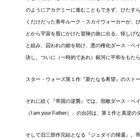
のようにアカデミーに進むこともできず、ひたす
くだけだった青年ルーク・スカイウォーカーが、
とから宇宙を股にかけた冒険の旅に出る。怪しげ
と組み、囚われの姫を助け、悪の権化ダース・ベ
決し、ついに（一時的であれ）銀河に平和をもた
スター・ウォーズ第１作『新たなる希望』のスト
それに続く『帝国の逆襲』では、宿敵ダース・ベ
（I am your Father）」の台詞は、第１
そして旧三部作完結となる『ジェダイの帰還』。