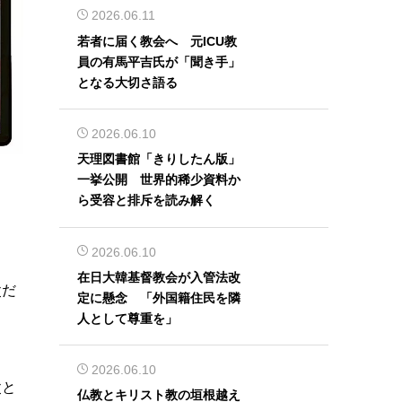
2026.06.11
若者に届く教会へ 元ICU教
員の有馬平吉氏が「聞き手」
となる大切さ語る
2026.06.10
天理図書館「きりしたん版」
一挙公開 世界的稀少資料か
ら受容と排斥を読み解く
2026.06.10
在日大韓基督教会が入管法改
父だ
定に懸念 「外国籍住民を隣
人として尊重を」
2026.06.10
父と
仏教とキリスト教の垣根越え