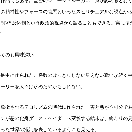
る作品でもある。監督のジョージ・ルーカス自身が認めるとお
イの精神性やフォースの善悪といったスピリチュアルな視点か
制VS反体制という政治的視点から語ることもできる。実に懐
だ。
解くのも興味深い。
の最中に作られた。勝敗のはっきりしない見えない戦いが続く
トーリーを人々は求めたのかもしれない。
に象徴されるテロリズムの時代に作られた。善と悪が不可分で
キンが悪の化身ダース・ベイダーへ変貌する結末は、終わりの
なった世界の混沌を表しているようにも見える。