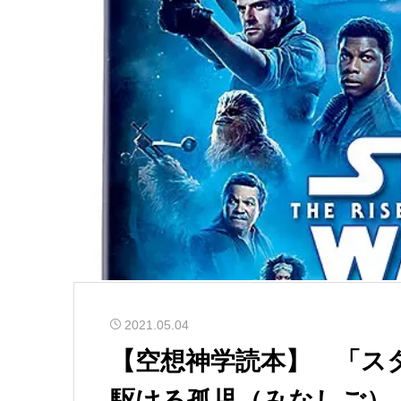
2021.05.04
【空想神学読本】 「ス
駆ける孤児（みなしご） Min