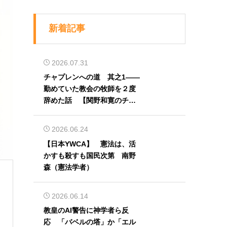
新着記事
2026.07.31
チャプレンへの道 其之1――
勤めていた教会の牧師を２度
辞めた話 【関野和寛のチャ
プレン奮闘記】第32回
2026.06.24
【日本YWCA】 憲法は、活
かすも殺すも国民次第 南野
森（憲法学者）
2026.06.14
教皇のAI警告に神学者ら反
応 「バベルの塔」か「エル