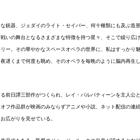
まな銃器、ジェダイのライト・セイバー、何十種類にも及ぶ造
、戦いの舞台となるさまざまな特徴を持つ星々、そこで繰り広
ーリー。その華やかなスペースオペラの世界に、私はすっかり
を夜遅くまで何度も眺め、そのオペラを毎晩のように脳内再生
する前日譚三部作がつくられ、レイ・パルパティーンを主人公
ンオフ作品群が映画のみならずアニメや小説、ネット配信の連
なお広がりを見せている。