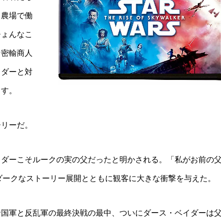
ら農場で働
ひょんなこ
な密輸商人
イダーと対
らす。
ーリーだ。
イダーこそルークの実の父だったと明かされる。「私がお前の
作と真逆のダークなストーリー展開とともに観客に大きな衝撃を与えた。
帝国軍と反乱軍の最終決戦の最中、ついにダース・ベイダーは