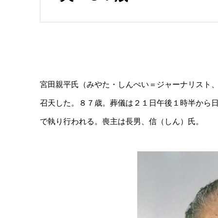
宮田親平氏（みやた・しんぺい＝ジャーナリスト
召天した。８７歳。葬儀は２１日午後１時半から
で執り行われる。喪主は長男、信（しん）氏。