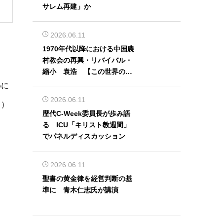
サレム再建」か
2026.06.11
1970年代以降における中国農
村教会の再興・リバイバル・
縮小 袁浩 【この世界の片
隅から】
めに
2026.06.11
７）
歴代C-Week委員長が歩み語
る ICU「キリスト教週間」
でパネルディスカッション
2026.06.11
聖書の黄金律を経営判断の基
準に 青木仁志氏が講演