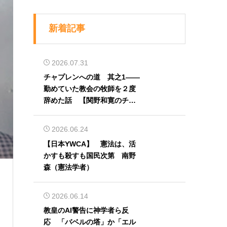
新着記事
2026.07.31
チャプレンへの道 其之1――
勤めていた教会の牧師を２度
辞めた話 【関野和寛のチャ
プレン奮闘記】第32回
2026.06.24
【日本YWCA】 憲法は、活
）
かすも殺すも国民次第 南野
森（憲法学者）
2026.06.14
教皇のAI警告に神学者ら反
応 「バベルの塔」か「エル