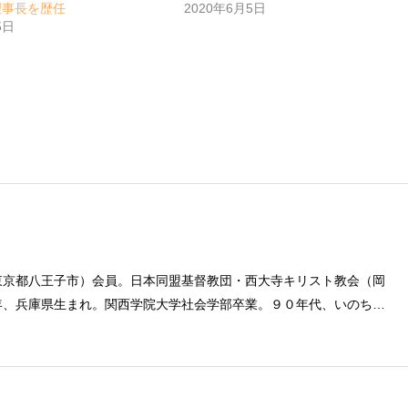
理事長を歴任
2020年6月5日
5日
東京都八王子市）会員。日本同盟基督教団・西大寺キリスト教会（岡
年、兵庫県生まれ。関西学院大学社会学部卒業。９０年代、いのちの
とば」「百万人の福音」の編集責任者を務め、新教出版社を経て、雜