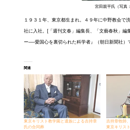
宮田親平氏（写真
１９３１年、東京都生まれ。４９年に中野教会で
社に入社。[「週刊文春」編集長、「文藝春秋」編
ー──愛国心を裏切られた科学者』（朝日新聞社）
関連
東京キリスト教学園と遺族による吉持章
吉持章牧師
氏の合同葬
東京キリス