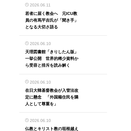
2026.06.11
若者に届く教会へ 元ICU教
員の有馬平吉氏が「聞き手」
となる大切さ語る
2026.06.10
天理図書館「きりしたん版」
一挙公開 世界的稀少資料か
ら受容と排斥を読み解く
2026.06.10
在日大韓基督教会が入管法改
定に懸念 「外国籍住民を隣
人として尊重を」
2026.06.10
仏教とキリスト教の垣根越え