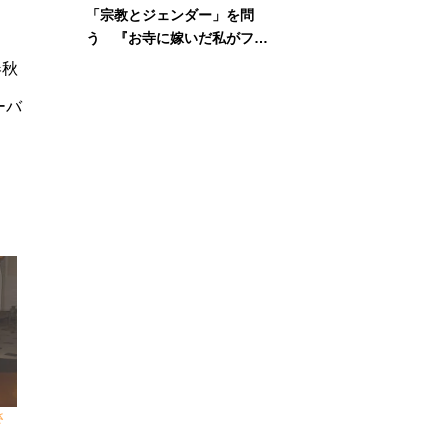
「宗教とジェンダー」を問
う 『お寺に嫁いだ私がフェ
ミニズムに出会って考えたこ
春秋
と』刊行記念イベント
ーバ
さ