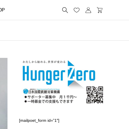




OP
[mailpoet_form id=”1″]