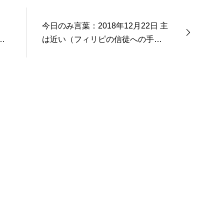
今日のみ言葉：2018年12月22日 主
ト
は近い（フィリピの信徒への手紙
4:4-9）