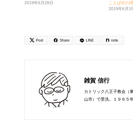
2019年6月28日
ことば社の
2019年6月1


Post
Share
LINE
note
雑賀 信行
カトリック八王子教会（
山市）で受洗。１９６５
ことば社で「いのちのこ
賀編集工房として独立。