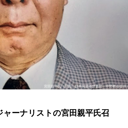
宮田親平氏（写真：日本同盟基督教団・中野教会提供
ジャーナリストの宮田親平氏召