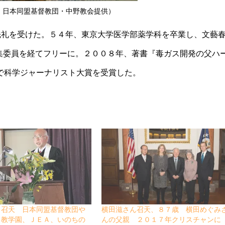
：日本同盟基督教団・中野教会提供）
洗礼を受けた。５４年、東京大学医学部薬学科を卒業し、文藝
集委員を経てフリーに。２００８年、著書『毒ガス開発の父ハ
で科学ジャーナリスト大賞を受賞した。
、召天 日本同盟基督教団や
横田滋さん召天、８７歳 横田めぐみ
ト教学園、ＪＥＡ、いのちの
んの父親 ２０１７年クリスチャンに