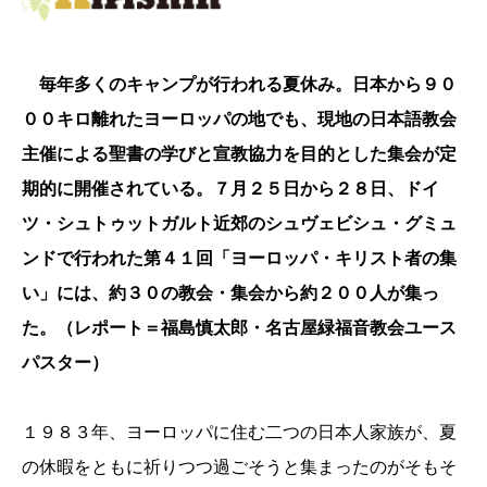
毎年多くのキャンプが行われる夏休み。日本から９０
００キロ離れたヨーロッパの地でも、現地の日本語教会
主催
による
聖書の学びと宣教協力を目的とした集会が定
期的に開催されている。７月２５日から２８日、ドイ
ツ・シュトゥ
ットガ
ルト近郊のシュヴェビシュ・グミュ
ンドで行われた第４１回「ヨーロッパ・キリスト者の集
い」には、約３０の教会・集
会から約２００人が集っ
た。（レポート＝福島慎太郎・名古屋緑福音教会ユース
パスター）
１９８３年、ヨーロッパに住む二つの日本人家族が、夏
の休暇をともに祈りつつ過ごそうと集まったのがそもそ