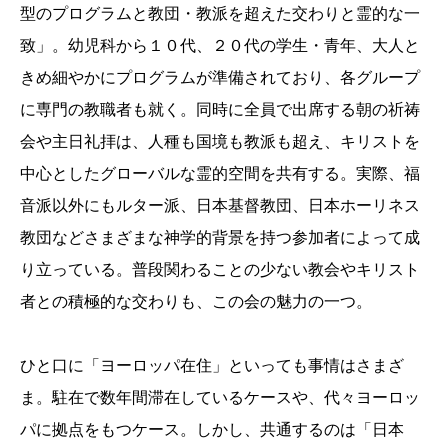
型のプログラムと教団・教派を超えた交わりと霊的な一
致」。幼児科から１０代、２０代の学生・青年、大人と
きめ細やかにプログラムが準備されており、各グループ
に専門の教職者も就く。同時に全員で出席する朝の祈祷
会や主日礼拝は、人種も国境も教派も超え、キリストを
中心としたグローバルな霊的空間を共有する。実際、福
音派以外にもルター派、日本基督教団、日本ホーリネス
教団などさまざまな神学的背景を持つ参加者によって成
り立っている。普段関わることの少ない教会やキリスト
者との積極的な交わりも、この会の魅力の一つ。
ひと口に「ヨーロッパ在住」といっても事情はさまざ
ま。駐在で数年間滞在しているケースや、代々ヨーロッ
パに拠点をもつケース。しかし、共通するのは「日本