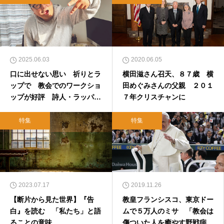
2025.06.03
2020.06.05
口に出せない思い 祈りとラ
横田滋さん召天、８７歳 横
ップで 教会でのワークショ
田めぐみさんの父親 ２０１
ップが好評 詩人・ラッパー
７年クリスチャンに
FUNIさんインタビュー
特集
特集
2023.07.17
2019.11.26
【断片から見た世界】『告
教皇フランシスコ、東京ドー
白』を読む 「私たち」と語
ムで５万人のミサ 「教会は
ることの意味
傷ついた人を癒やす野戦病