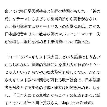
集いでは毎日早天祈祷会と礼拝の時間がもたれ、「神の
時」をテーマにさまざまな聖書箇所から説教がなされ
た。特別講演ではジャーナリストの石堂ゆみ氏、スイス
日本語福音キリスト教会牧師のマルティン・マイヤー氏
が登壇し、混迷を極める中東情勢について語った。
「ヨーロッパ＝キリスト教大国」という認識はもう古い
かもしれない。週末の礼拝に足を運ぶ人がわずか１０～
２０人というきらびやかな大聖堂も珍しくない。ただで
さえキリスト教への関心が薄れる欧州社会で、日本語話
者を対象とする集会の形成・維持は困難を極める。しか
し、「日本人による宣教だからこそ」の伝道もあると話
すのはベルギーの川上真咲さん（Japanese Christ’s