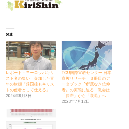
関連
レポート・ヨーロッパキリ
TCU国際宣教センター 日本
スト者の集い 参加した青
宣教リサーチ ３冊目のデ
年の横顔「帰国後もキリス
ータブック〝所属なき信仰
トの使者として仕える」
者〟の実態に迫る 教会は
2024年9月3日
「停滞」から「衰退」へ
2023年7月12日