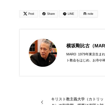


Post
Share
LINE
note
横坂剛比古（MAR
MARO 1979年東京生
ト教会をはじめ、お寺や神
スチャンプレスのディレク
馬キリスト教会（@kami
学がわかった 〜キリス
んだから聖書に相談してみ
ンド社）、『世界一ゆるい
共著、講談社）などがある。新著<
キリスト教主義大学（カトリッ
る 眠れぬ夜の聖書のこと