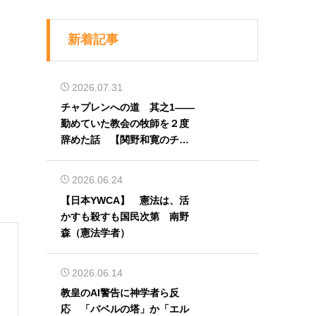
新着記事
2026.07.31
チャプレンへの道 其之1――
勤めていた教会の牧師を２度
辞めた話 【関野和寛のチャ
プレン奮闘記】第32回
2026.06.24
【日本YWCA】 憲法は、活
かすも殺すも国民次第 南野
森（憲法学者）
2026.06.14
教皇のAI警告に神学者ら反
応 「バベルの塔」か「エル