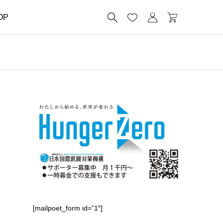




OP
[mailpoet_form id=”1″]