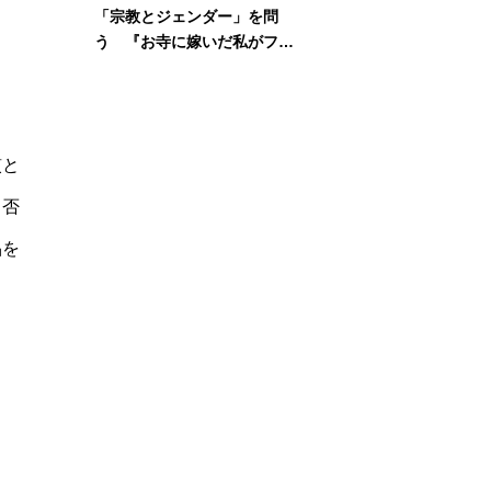
「宗教とジェンダー」を問
う 『お寺に嫁いだ私がフェ
ミニズムに出会って考えたこ
と』刊行記念イベント
慣と
、否
品を