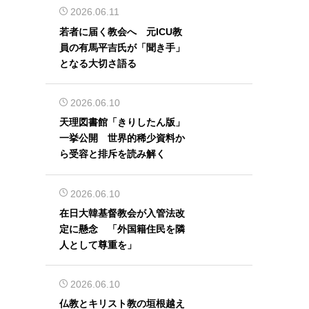
2026.06.11
若者に届く教会へ 元ICU教
員の有馬平吉氏が「聞き手」
となる大切さ語る
2026.06.10
天理図書館「きりしたん版」
一挙公開 世界的稀少資料か
ら受容と排斥を読み解く
2026.06.10
在日大韓基督教会が入管法改
定に懸念 「外国籍住民を隣
人として尊重を」
2026.06.10
仏教とキリスト教の垣根越え