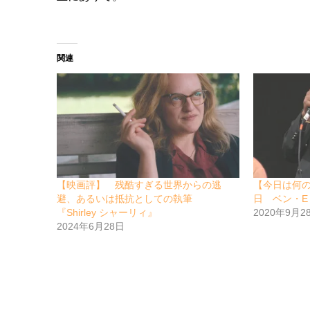
関連
【映画評】 残酷すぎる世界からの逃
【今日は何
避、あるいは抵抗としての執筆
日 ベン・E
『Shirley シャーリィ』
2020年9月2
2024年6月28日