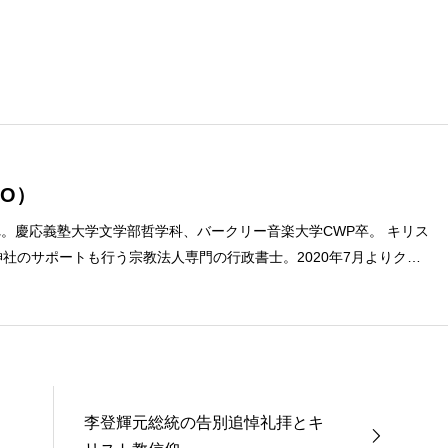
O）
まれ。慶応義塾大学文学部哲学科、バークリー音楽大学CWP卒。 キリス
社のサポートも行う宗教法人専門の行政書士。2020年7月よりクリ
ターに。 10万人以上のフォロワーがいるツイッターアカウント「上
umach）」の運営を行う「まじめ担当」。 著書に『聖書を読んだら哲
ト教で解きあかす西洋哲学超入門〜』（日本実業出版）、『人生に悩
た』（KADOKAWA）、『キリスト教って、何なんだ？』（ダイヤモ
聖書入門』、『世界一ゆるい聖書教室』（「ふざけ担当」LEONとの
a href="https://amzn.to/376F9aC">『ふっと心がラクにな
李登輝元総統の告別追悼礼拝とキ
ば』（大和書房）</a>２０２２年３月１５日発売。