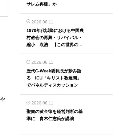
サレム再建」か
2026.06.11
1970年代以降における中国農
村教会の再興・リバイバル・
縮小 袁浩 【この世界の片
隅から】
2026.06.11
歴代C-Week委員長が歩み語
る ICU「キリスト教週間」
でパネルディスカッション
』や
2026.06.11
聖書の黄金律を経営判断の基
準に 青木仁志氏が講演