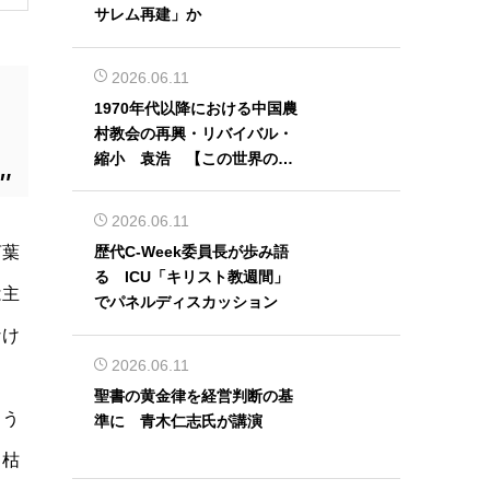
サレム再建」か
2026.06.11
1970年代以降における中国農
村教会の再興・リバイバル・
縮小 袁浩 【この世界の片
隅から】
2026.06.11
言葉
歴代C-Week委員長が歩み語
る ICU「キリスト教週間」
は主
でパネルディスカッション
なけ
2026.06.11
聖書の黄金律を経営判断の基
ょう
準に 青木仁志氏が講演
、枯