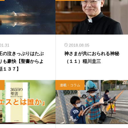
01.31
2018.08.05
王の泣きっぷりはたぶ
神さまが共におられる神秘
りも豪快【聖書からよ
（１１）稲川圭三
話１３７】
ム
連載・コラム