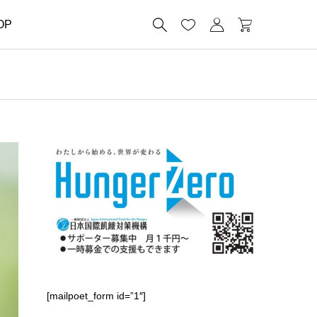




OP
[mailpoet_form id=”1″]