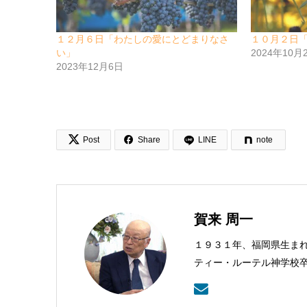
１２月６日「わたしの愛にとどまりなさ
１０月２日
い」
2024年10月
2023年12月6日


Post
Share
LINE
note
賀来 周一
１９３１年、福岡県生ま
ティー・ルーテル神学校
武蔵野教会を牧会。その
センター理事長。