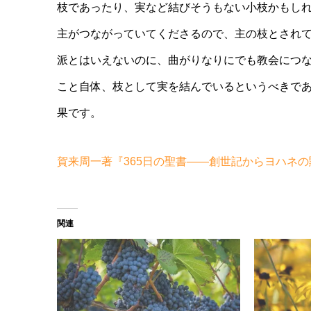
枝であったり、実など結びそうもない小枝かもし
主がつながっていてくださるので、主の枝とされ
派とはいえないのに、曲がりなりにでも教会につ
こと自体、枝として実を結んでいるというべきで
果です。
賀来周一著『365日の聖書――創世記からヨハネ
関連