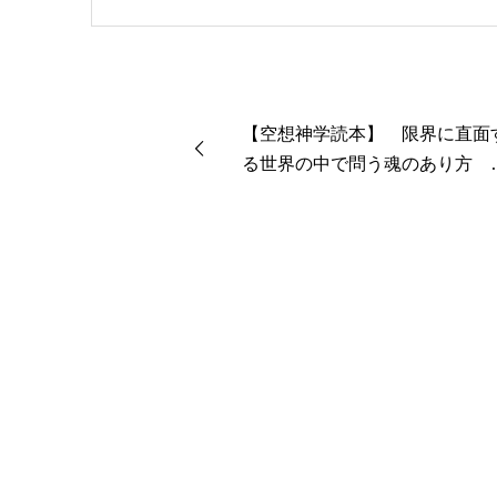
【空想神学読本】 限界に直面
る世界の中で問う魂のあり方 
Y LITTLE PLANET』岩泉 舞 Mi
stry 2021年夏･第48号