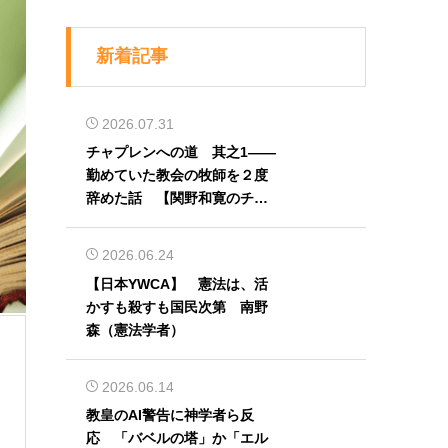
新着記事
2026.07.31
チャプレンへの道 其之1――
勤めていた教会の牧師を２度
辞めた話 【関野和寛のチャ
プレン奮闘記】第32回
2026.06.24
【日本YWCA】 憲法は、活
かすも殺すも国民次第 南野
森（憲法学者）
2026.06.14
教皇のAI警告に神学者ら反
応 「バベルの塔」か「エル