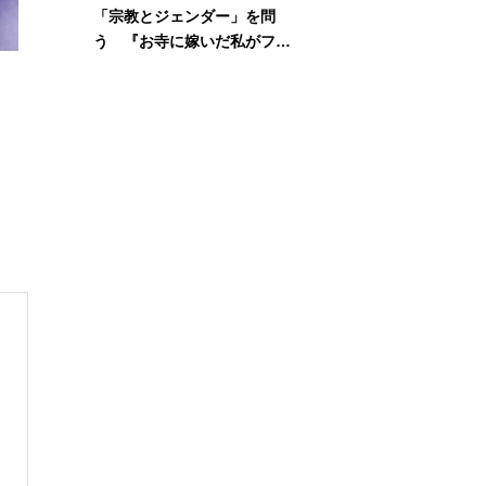
「宗教とジェンダー」を問
う 『お寺に嫁いだ私がフェ
ミニズムに出会って考えたこ
と』刊行記念イベント