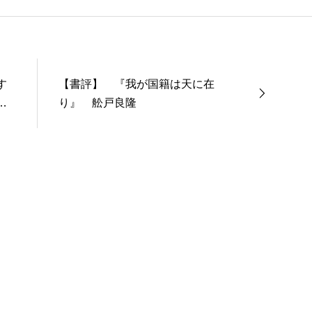
す
【書評】 『我が国籍は天に在
『M
り』 舩戸良隆
ni