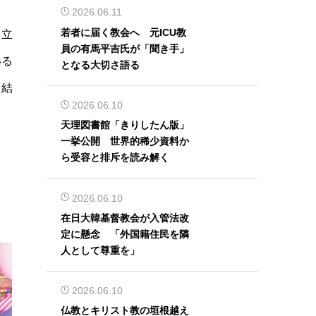
2026.06.11
若者に届く教会へ 元ICU教
も立
員の有馬平吉氏が「聞き手」
いる
となる大切さ語る
る結
2026.06.10
天理図書館「きりしたん版」
一挙公開 世界的稀少資料か
ら受容と排斥を読み解く
2026.06.10
在日大韓基督教会が入管法改
定に懸念 「外国籍住民を隣
人として尊重を」
2026.06.10
仏教とキリスト教の垣根越え