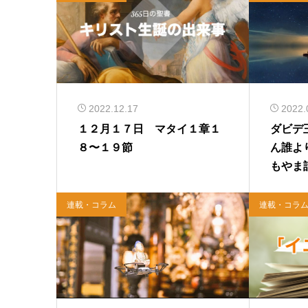
2022.12.17
2022.
１２月１７日 マタイ１章１
ダビデ
８〜１９節
ん誰よ
もやま
連載・コラム
連載・コラ