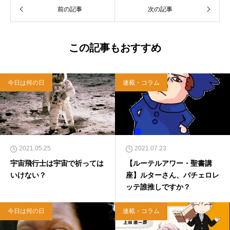
以上のフォロワーがいるツイッターアカウント
前の記事
次の記事
「上馬キリスト教会（@kamiumach）」の運営
を行う「まじめ担当」。 著書に『聖書を読んだ
ら哲学がわかった 〜キリスト教で解きあかす
西洋哲学超入門〜』（日本実業出版）、『人生
この記事もおすすめ
に悩んだから聖書に相談してみた』（KADOKA
WA）、『キリスト教って、何なんだ？』（ダ
イヤモンド社）、『世界一ゆるい聖書入門』、
今日は何の日
連載・コラム
『世界一ゆるい聖書教室』（「ふざけ担当」LE
ONとの共著、講談社）などがある。新著<a hr
ef="https://amzn.to/376F9aC">『ふっと心がラ
クになる 眠れぬ夜の聖書のことば』（大和書
房）</a>２０２２年３月１５日発売。
2021.05.25
2021.07.23
宇宙飛行士は宇宙で祈っては
【ルーテルアワー・聖書講
いけない？
座】ルターさん、バチェロレ
ッテ誰推しですか？
今日は何の日
連載・コラム