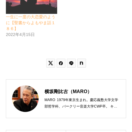
一生に一度の大恋愛のよう
に【聖書からよもやま話１
８６】
2022年4月15日


横坂剛比古（MARO）
MARO 1979年東京生まれ。慶応義塾大学文学
部哲学科、バークリー音楽大学CWP卒。 キリ
スト教会をはじめ、お寺や神社のサポートも行
う宗教法人専門の行政書士。2020年7月よりク
リスチャンプレスのディレクターに。 10万人