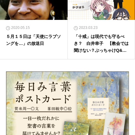
2020.05.15
2023.03.23
５月１５日は「天使にラブソ
「十戒」は現代でも守るべ
ングを…」の放送日
き？ 白井幸子 【教会では
聞けない？ぶっちゃけQ&
A】