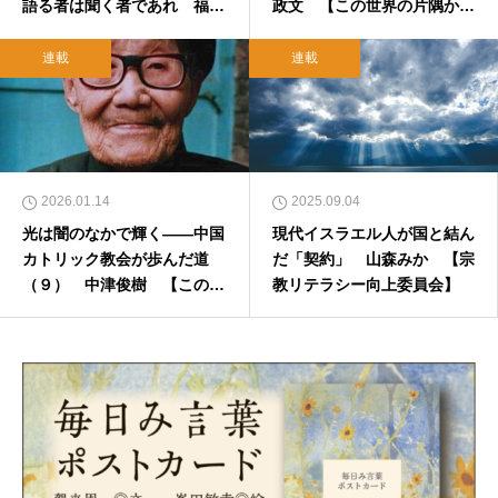
語る者は聞く者であれ 福島
政文 【この世界の片隅か
慎太郎
ら】
連載
連載
2026.01.14
2025.09.04
光は闇のなかで輝く――中国
現代イスラエル人が国と結ん
カトリック教会が歩んだ道
だ「契約」 山森みか 【宗
（９） 中津俊樹 【この世
教リテラシー向上委員会】
界の片隅から】