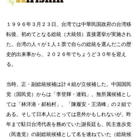
１９９６年３月２３日、台湾では中華民国政府の台湾移
転後、初めてとなる総統（大統領）直接選挙が実施され
た。台湾の人々が１人１票で自らの総統を選んだこの歴
史的出来事から、２０２６年でちょうど３０年を迎え
る。
当時、正・副総統候補は計４組が立候補した。中国国民
党（国民党）からは「李登輝・連戦」、無所属候補とし
ては「林洋港・郝柏村」、「陳履安・王清峰」の２組で
ある。そして日本人にとっては意外かもしれないが、昨
年まで駐日台湾代表を務めていた謝長廷も、民主進歩党
（民進党）の副総統候補として名を連ねていた（総統候