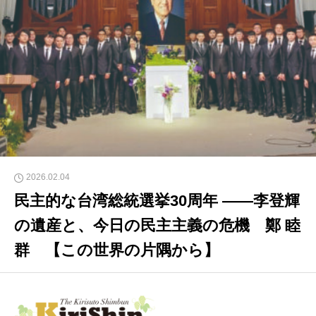
2026.02.04
民主的な台湾総統選挙30周年 ――李登輝
の遺産と、今日の民主主義の危機 鄭 睦
群 【この世界の片隅から】