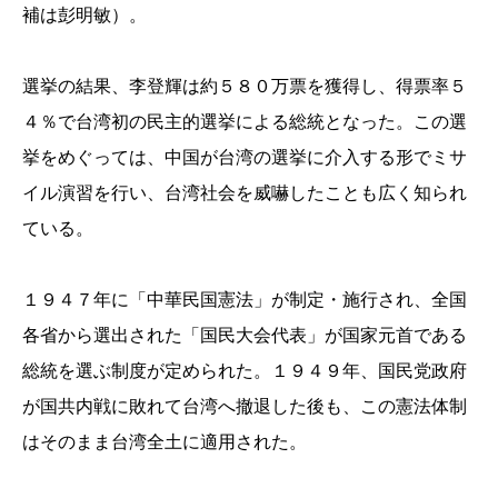
補は彭明敏）。
選挙の結果、李登輝は約５８０万票を獲得し、得票率５
４％で台湾初の民主的選挙による総統となった。この選
挙をめぐっては、中国が台湾の選挙に介入する形でミサ
イル演習を行い、台湾社会を威嚇したことも広く知られ
ている。
１９４７年に「中華民国憲法」が制定・施行され、全国
各省から選出された「国民大会代表」が国家元首である
総統を選ぶ制度が定められた。１９４９年、国民党政府
が国共内戦に敗れて台湾へ撤退した後も、この憲法体制
はそのまま台湾全土に適用された。