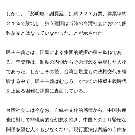
しかし、「彭明敏・謝長廷」は約２２７万票、得票率約
２１％で敗北し、独立建国は当時の台湾社会において多
数意見とはなっていなかったことが示された。
民主主義とは、国民による集団的選択の積み重ねであ
る。李登輝は、制度の内側からその理念を実現した人物
であった。しかしその後、台湾は幾度もの政権交代を経
験する中で、民主主義はむしろ、かつての権威主義時代
を上回る困難な課題に直面している。
台湾社会には今なお、血縁や文化的感情から、中国共産
党に対して非現実的な幻想を抱き、中国とのより緊密な
関係を望む人々も少なくない。現行憲法は言論の自由を