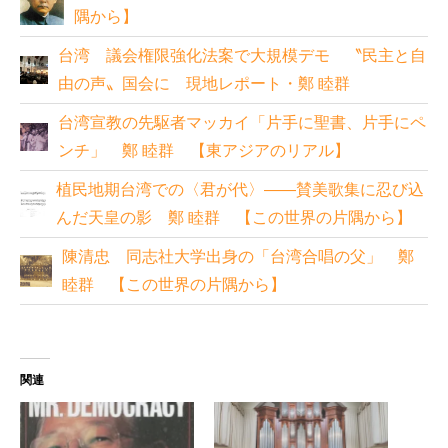
隅から】
台湾 議会権限強化法案で大規模デモ 〝民主と自
由の声〟国会に 現地レポート・鄭 睦群
台湾宣教の先駆者マッカイ「片手に聖書、片手にペ
ンチ」 鄭 睦群 【東アジアのリアル】
植民地期台湾での〈君が代〉――賛美歌集に忍び込
んだ天皇の影 鄭 睦群 【この世界の片隅から】
陳清忠 同志社大学出身の「台湾合唱の父」 鄭
睦群 【この世界の片隅から】
関連