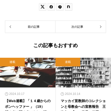


前の記事
次の記事
この記事もおすすめ
連載
連載
2024.10.17
2024.10.14
【Web連載】「１４歳からの
マッカイ宣教師のコレクショ
ボンヘッファー 」（19）
ンと母教会への宣教報告 王