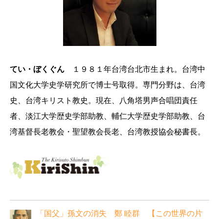
てい・ぼくぐん
１９８１年台湾台北市生まれ。台湾中
国文化大学史学研究所で博士号取得。専門分野は、台湾
史、台湾キリスト教史。現在、八角塔男声合唱団責任
者、淡江大学歴史学部助教、輔仁大学歴史学部助教、台
湾基督長老教会・聖望教会長老、台湾教授協会秘書長。
「国父」孫文の消失 鄭 睦群 【この世界の片