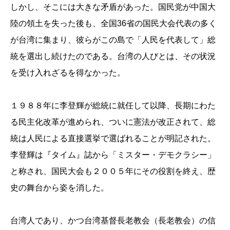
しかし、そこには大きな矛盾があった。国民党が中国大
陸の領土を失った後も、全国36省の国民大会代表の多く
が台湾に集まり、彼らがこの島で「人民を代表して」総
統を選出し続けたのである。台湾の人びとは、その状況
を受け入れざるを得なかった。
１９８８年に李登輝が総統に就任して以降、長期にわた
る民主化改革が進められ、ついに憲法が改正されて、総
統は人民による直接選挙で選ばれることが明記された。
李登輝は『タイム』誌から「ミスター・デモクラシー」
と称され、国民大会も２００５年にその役割を終え、歴
史の舞台から姿を消した。
台湾人であり、かつ台湾基督長老教会（長老教会）の信