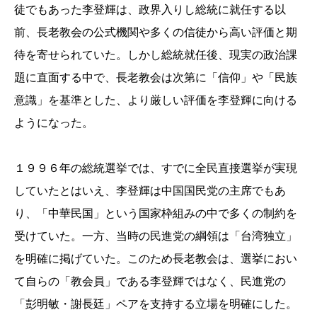
徒でもあった李登輝は、政界入りし総統に就任する以
前、長老教会の公式機関や多くの信徒から高い評価と期
待を寄せられていた。しかし総統就任後、現実の政治課
題に直面する中で、長老教会は次第に「信仰」や「民族
意識」を基準とした、より厳しい評価を李登輝に向ける
ようになった。
１９９６年の総統選挙では、すでに全民直接選挙が実現
していたとはいえ、李登輝は中国国民党の主席でもあ
り、「中華民国」という国家枠組みの中で多くの制約を
受けていた。一方、当時の民進党の綱領は「台湾独立」
を明確に掲げていた。このため長老教会は、選挙におい
て自らの「教会員」である李登輝ではなく、民進党の
「彭明敏・謝長廷」ペアを支持する立場を明確にした。