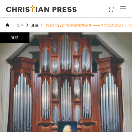

記事
連載
民主的な台湾総統選挙30周年 ――李登輝の遺産と、
連載