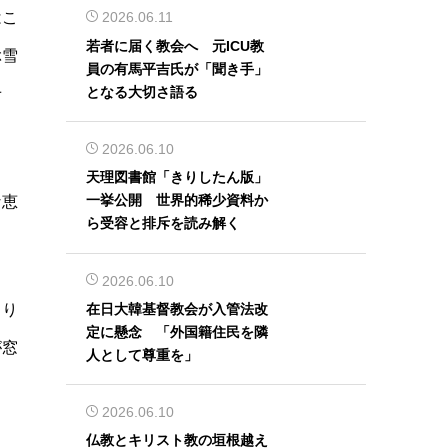
はこ
2026.06.11
若者に届く教会へ 元ICU教
ぶ雪
員の有馬平吉氏が「聞き手」
となる大切さ語る
せ
2026.06.10
天理図書館「きりしたん版」
一挙公開 世界的稀少資料か
な恵
ら受容と排斥を読み解く
2026.06.10
在日大韓基督教会が入管法改
こり
定に懸念 「外国籍住民を隣
が窓
人として尊重を」
2026.06.10
仏教とキリスト教の垣根越え