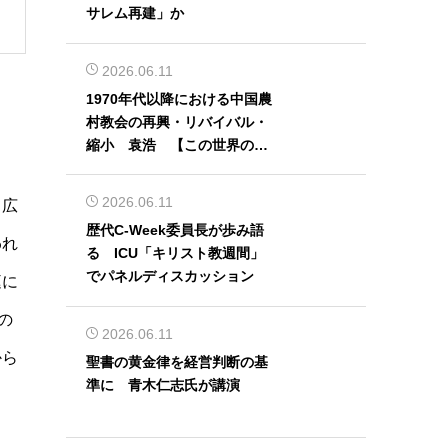
サレム再建」か
2026.06.11
1970年代以降における中国農
村教会の再興・リバイバル・
縮小 袁浩 【この世界の片
隅から】
2026.06.11
て広
歴代C-Week委員長が歩み語
われ
る ICU「キリスト教週間」
でパネルディスカッション
庭に
の
2026.06.11
から
聖書の黄金律を経営判断の基
準に 青木仁志氏が講演