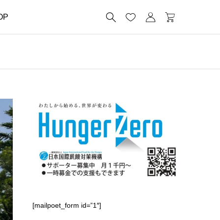




OP
[mailpoet_form id=”1″]