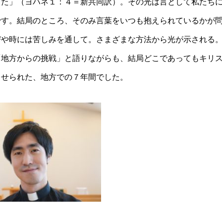
った」（ヨハネ１：４＝新共同訳）。その光は言として私たち
です。結局のところ、そのみ言葉をいつも抱えられているかが
びや時には苦しみを通して。さまざまな方法から光が示される
「地方からの挑戦」と語りながらも、結局どこであってもキリ
させられた、地方での７年間でした。