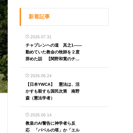
新着記事
2026.07.31
チャプレンへの道 其之1――
勤めていた教会の牧師を２度
辞めた話 【関野和寛のチャ
プレン奮闘記】第32回
2026.06.24
【日本YWCA】 憲法は、活
かすも殺すも国民次第 南野
森（憲法学者）
2026.06.14
教皇のAI警告に神学者ら反
応 「バベルの塔」か「エル