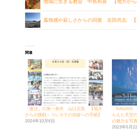
地域に生きる教会 中島和喜 【地方から
孤独感や寂しさからの回復 吉田尚志 【
関連
「復活」の第一条件 山口元気 【地方
「KAGAY
からの挑戦～コレカラの信徒への手紙】
らえた天空
2024年10月6日
の魅力を写
2023年5月2