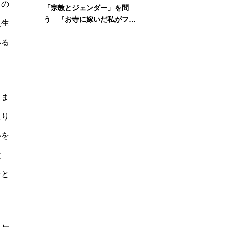
との
「宗教とジェンダー」を問
う 『お寺に嫁いだ私がフェ
人生
ミニズムに出会って考えたこ
いる
と』刊行記念イベント
しま
たり
心を
故
なと