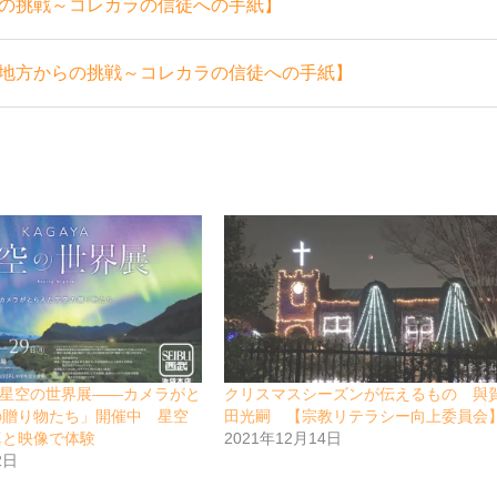
の挑戦～コレカラの信徒への手紙】
地方からの挑戦～コレカラの信徒への手紙】
A 星空の世界展――カメラがと
クリスマスシーズンが伝えるもの 與
の贈り物たち」開催中 星空
田光嗣 【宗教リテラシー向上委員会
真と映像で体験
2021年12月14日
2日