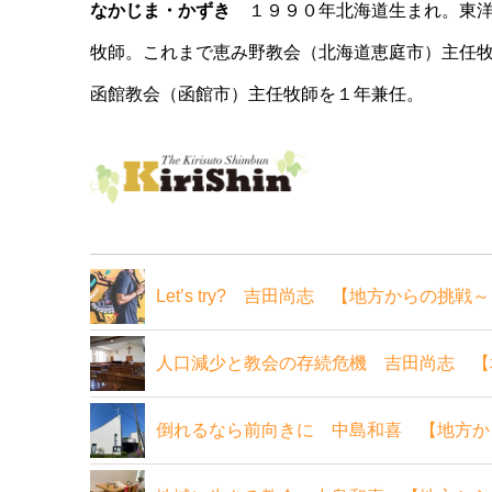
なかじま・かずき
１９９０年北海道生まれ。東洋
牧師。これまで恵み野教会（北海道恵庭市）主任
函館教会（函館市）主任牧師を１年兼任。
Let’s try? 吉田尚志 【地方からの
人口減少と教会の存続危機 吉田尚志 【
倒れるなら前向きに 中島和喜 【地方か