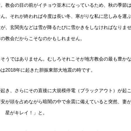
す。教会の目の前がイチョウ並木になっているため、秋の季節
せん。それが終われば今度は長い冬、寒がりな私に悲しみを運
すが、玄関先などは雪が降るたびに雪かきをしなければなりま
方の教会だからこそなのかもしれません。
てそうではありません。むしろそれこそが地方教会の最も豊か
は2018年に起きた胆振東部大地震の時です。
が起き、さらにその直後に大規模停電（ブラックアウト）が起
不安が頭を占めながら暗闇の中で余震に備えていると突然、妻
！ 星がキレイ！」と。