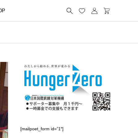




OP
[mailpoet_form id=”1″]