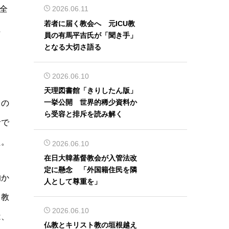
者全
2026.06.11
若者に届く教会へ 元ICU教
た
員の有馬平吉氏が「聞き手」
となる大切さ語る
2026.06.10
天理図書館「きりしたん版」
一挙公開 世界的稀少資料か
らの
ら受容と排斥を読み解く
者で
た。
2026.06.10
在日大韓基督教会が入管法改
定に懸念 「外国籍住民を隣
的か
人として尊重を」
、教
2026.06.10
は、
仏教とキリスト教の垣根越え