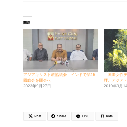
関連
アジアキリスト教協議会 インドで第15
「国際女性
回総会を開会へ
拝、アジア
2023年9月27日
2019年3月1


Post
Share
LINE
note