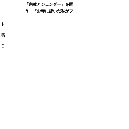
「宗教とジェンダー」を問
う 『お寺に嫁いだ私がフェ
ミニズムに出会って考えたこ
ット
と』刊行記念イベント
を増
、Ｃ