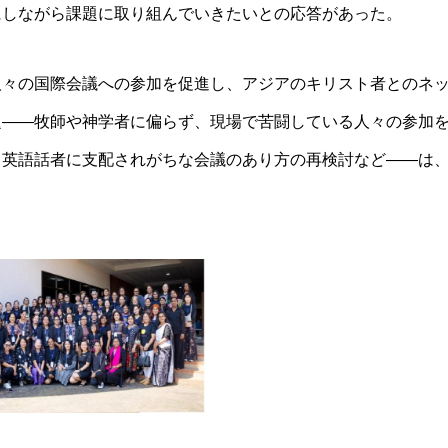
にしながら課題に取り組んでいきたいとの応答があった。
人々の国際会議への参加を促進し、アジアのキリスト者とのネ
題――牧師や神学者に偏らず、現場で苦闘している人々の参加
、英語話者に支配されがちな会議のあり方の再検討など――は