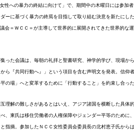
アジアにおける女性への暴力の終結に向けて」で、期間中の木曜日には参加
ンダーに基づく暴力の終焉を目指して取り組む決意を新たにし
、世界教会協議会＝ＷＣＣ＝が主導して世界的に展開されてきた世界的な運
が集った会議は、毎朝の礼拝と聖書研究、神学的学び、現場か
』から『共同行動へ』」という項目を含む声明文を発表。信仰
公平の場」へと変革するために「行動すること」を約束し合っ
相互理解の難しさがあるとはいえ、アジア諸国を横断した具体
述べ、東氏は移住労働者の人権保障やジェンダー平等のために
ると指摘。参加したＮＣＣ女性委員会委員長の北村恵子氏から