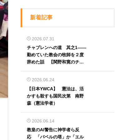
新着記事
2026.07.31
チャプレンへの道 其之1――
勤めていた教会の牧師を２度
辞めた話 【関野和寛のチャ
プレン奮闘記】第32回
2026.06.24
【日本YWCA】 憲法は、活
かすも殺すも国民次第 南野
森（憲法学者）
2026.06.14
教皇のAI警告に神学者ら反
応 「バベルの塔」か「エル