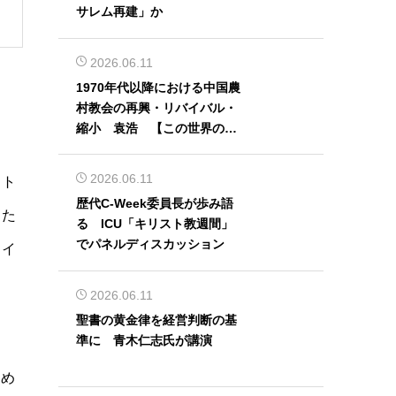
サレム再建」か
2026.06.11
1970年代以降における中国農
村教会の再興・リバイバル・
縮小 袁浩 【この世界の片
隅から】
2026.06.11
スト
歴代C-Week委員長が歩み語
した
る ICU「キリスト教週間」
でパネルディスカッション
ライ
2026.06.11
聖書の黄金律を経営判断の基
準に 青木仁志氏が講演
ため