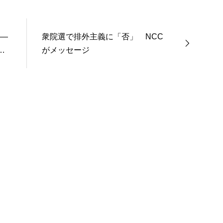
――
衆院選で排外主義に「否」 NCC
義
がメッセージ
片