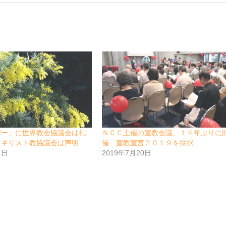
デー」に世界教会協議会は礼
ＮＣＣ主催の宣教会議、１４年ぶりに
・キリスト教協議会は声明
催 宣教宣言２０１９を採択
4日
2019年7月20日