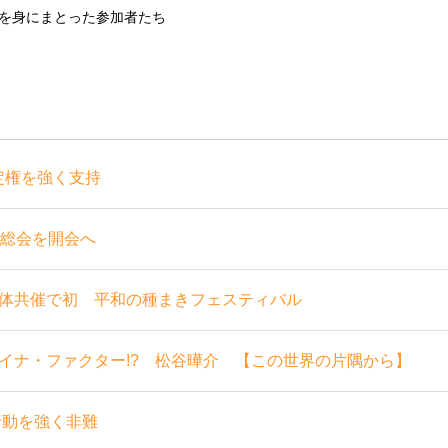
を身にまとった参加者たち
定権を強く支持
回総会を開会へ
体共催で初 平和の種まきフェスティバル
イナ・ファクター!? 松谷曄介 【この世界の片隅から】
行動を強く非難