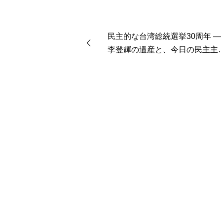
民主的な台湾総統選挙30周年 
李登輝の遺産と、今日の民主主
の危機 鄭 睦群 【この世界の
隅から】