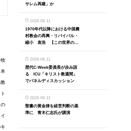
サレム再建」か
2026.06.11
1970年代以降における中国農
村教会の再興・リバイバル・
縮小 袁浩 【この世界の片
隅から】
2026.06.11
任牧
歴代C-Week委員長が歩み語
（本
る ICU「キリスト教週間」
でパネルディスカッション
認教
スト
2026.06.11
その
聖書の黄金律を経営判断の基
準に 青木仁志氏が講演
なイ
のキ