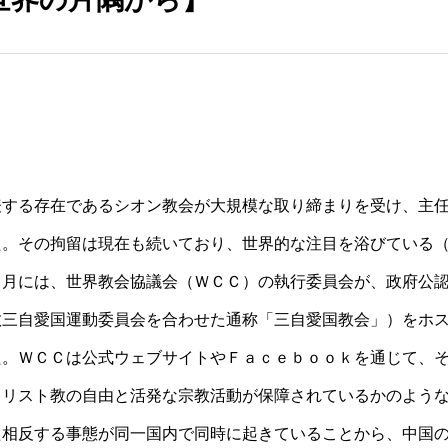
表する存在であるシオン教会が大規模な取り締まりを受け、主
た。その拘留は現在も続いており、世界的な注目を浴びている
１月には、世界教会協議会（ＷＣＣ）の執行委員会が、政府公
教三自愛国運動委員会を合わせた通称「三自愛国教会」）をホ
た。ＷＣＣは公式ウェブサイトやＦａｃｅｂｏｏｋを通じて、
キリスト教の自由と活発な宗教活動が保障されているかのよう
た相反する事態が同一国内で同時に起きていることから、中国