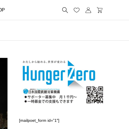




OP
[mailpoet_form id=”1″]