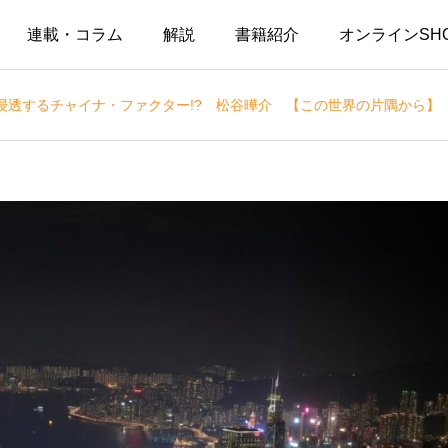
連載・コラム
解説
書籍紹介
オンラインSH
浸透するチャイナ・ファクター!? 松谷曄介 【この世界の片隅から】