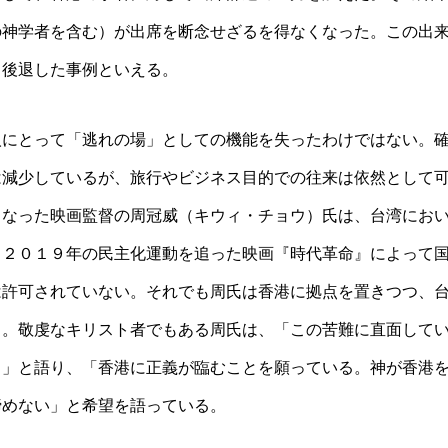
の神学者を含む）が出席を断念せざるを得なくなった。この出
く後退した事例といえる。
人にとって「逃れの場」としての機能を失ったわけではない。
は減少しているが、旅行やビジネス目的での往来は依然として
となった映画監督の周冠威（キウィ・チョウ）氏は、台湾にお
、２０１９年の民主化運動を追った映画『時代革命』によって
は許可されていない。それでも周氏は香港に拠点を置きつつ、
る。敬虔なキリスト者でもある周氏は、「この苦難に直面して
る」と語り、「香港に正義が臨むことを願っている。神が香港
諦めない」と希望を語っている。