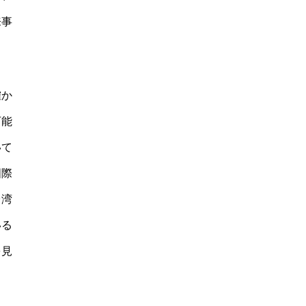
来事
確か
可能
いて
国際
台湾
いる
を見