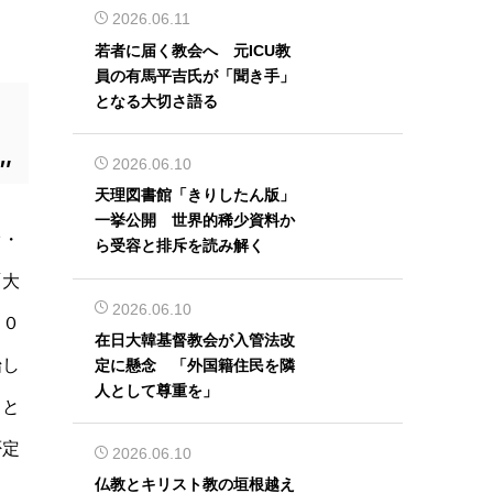
2026.06.11
若者に届く教会へ 元ICU教
員の有馬平吉氏が「聞き手」
となる大切さ語る
2026.06.10
天理図書館「きりしたん版」
一挙公開 世界的稀少資料か
オ・
ら受容と排斥を読み解く
「大
2026.06.10
２０
在日大韓基督教会が入管法改
始し
定に懸念 「外国籍住民を隣
人として尊重を」
こと
否定
2026.06.10
仏教とキリスト教の垣根越え