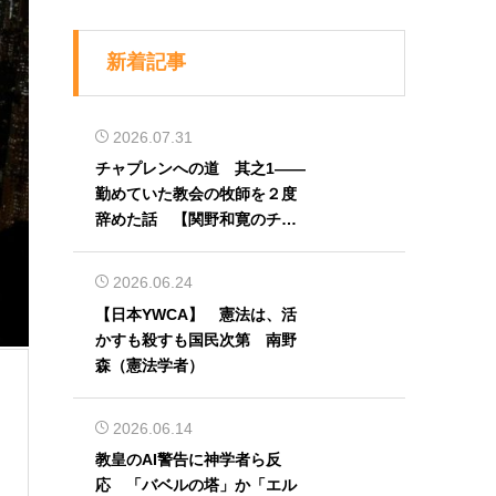
新着記事
2026.07.31
チャプレンへの道 其之1――
勤めていた教会の牧師を２度
辞めた話 【関野和寛のチャ
プレン奮闘記】第32回
2026.06.24
【日本YWCA】 憲法は、活
かすも殺すも国民次第 南野
森（憲法学者）
2026.06.14
教皇のAI警告に神学者ら反
応 「バベルの塔」か「エル