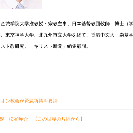
金城学院大学准教授・宗教主事、日本基督教団牧師、博士（
学、東京神学大学、北九州市立大学を経て、香港中文大・崇基
リスト教研究。「キリスト新聞」編集顧問。
シオン教会が緊急祈祷を要請
響 松谷曄介 【この世界の片隅から】