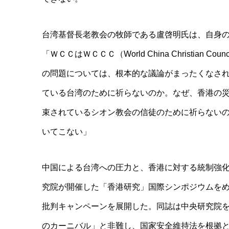
台湾基督長老教会の牧師である盧啓明氏は、自身
「ＷＣＣはＷＣＣＣ（World China Christi
の問題については、根本的な議論がまったくなさ
ている台湾のために祈らないのか。なぜ、香港の
束されているシオン教会の信徒のために祈らない
いてこない」
中国による台湾への圧力と、香港に対する統制強
究院が開催した「香港研究」国際シンポジウムをめ
批判キャンペーンを展開した。同誌は中央研究院
のカーニバル」と非難し、国家安全維持法を根拠