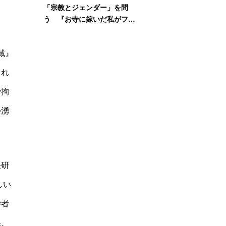
「宗教とジェンダー」を問
う 『お寺に嫁いだ私がフェ
ミニズムに出会って考えたこ
。
と』刊行記念イベント
地域』
され
で拘
か湧
央研
しい
学者
果、