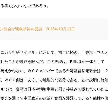
える者も少なくないであろう。
ン教会が緊急祈祷を要請 2025年10月13日
メニカル祈祷サイクル」において、前年に続き、「香港・マカ
されたことが波紋を呼んだ。この表現は、四地域が一体として
を与えかねない。ＷＣＣメンバーである台湾基督長老教会は、
が、ＷＣＣ側は「あくまで地理的な区分である」との説明に終
クルでは、台湾は日本や朝鮮半島と同じ枠組みで扱われていた
教協会を通じて中国政府の政治的意図が浸透している可能性を