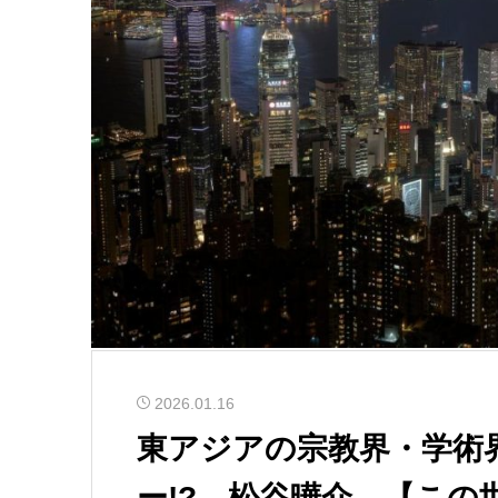
2026.01.16
東アジアの宗教界・学術
ー!? 松谷曄介 【この