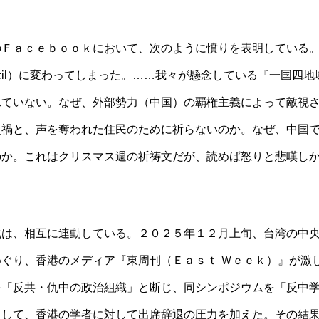
のＦａｃｅｂｏｏｋにおいて、次のように憤りを表明している
an Council）に変わってしまった。……我々が懸念している『一国四
れていない。なぜ、外部勢力（中国）の覇権主義によって敵視
災禍と、声を奪われた住民のために祈らないのか。なぜ、中国
のか。これはクリスマス週の祈祷文だが、読めば怒りと悲嘆し
化は、相互に連動している。２０２５年１２月上旬、台湾の中
ぐり、香港のメディア『東周刊（Ｅａｓｔ Ｗｅｅｋ）』が激
を「反共・仇中の政治組織」と断じ、同シンポジウムを「反中
として、香港の学者に対して出席辞退の圧力を加えた。その結