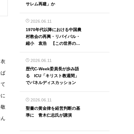
サレム再建」か
2026.06.11
1970年代以降における中国農
村教会の再興・リバイバル・
縮小 袁浩 【この世界の片
隅から】
2026.06.11
る衣
歴代C-Week委員長が歩み語
呼ば
る ICU「キリスト教週間」
でパネルディスカッション
して
身に
2026.06.11
畏敬
聖書の黄金律を経営判断の基
準に 青木仁志氏が講演
歩ん