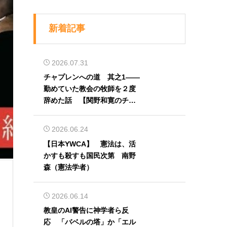
新着記事
2026.07.31
チャプレンへの道 其之1――
勤めていた教会の牧師を２度
辞めた話 【関野和寛のチャ
プレン奮闘記】第32回
2026.06.24
【日本YWCA】 憲法は、活
かすも殺すも国民次第 南野
森（憲法学者）
2026.06.14
教皇のAI警告に神学者ら反
応 「バベルの塔」か「エル