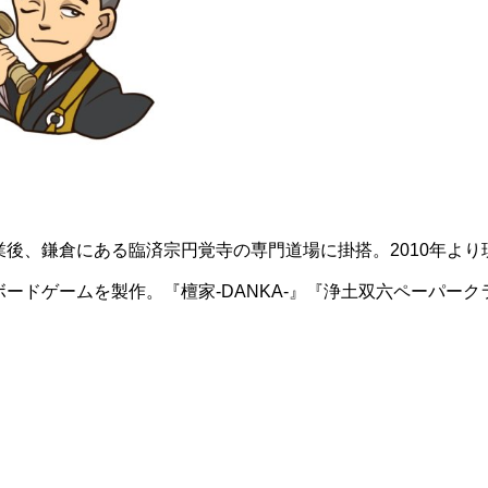
業後、鎌倉にある臨済宗円覚寺の専門道場に掛搭。2010年より
ボードゲームを製作。『檀家-DANKA-』『浄土双六ペーパーク