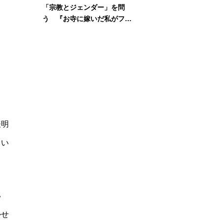
「宗教とジェンダー」を問
う 『お寺に嫁いだ私がフェ
ミニズムに出会って考えたこ
と』刊行記念イベント
表明
てい
い
かせ