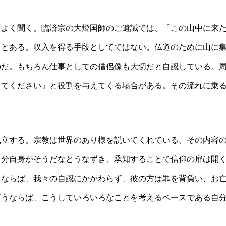
てよく聞く。臨済宗の大燈国師のご遺誡では、「この山中に来
」とある。収入を得る手段としてではない。仏道のために山に
のだ。もちろん仕事としての僧侶像も大切だと自認している。
ってください」と役割を与えてくる場合がある。その流れに乗
成立する。宗教は世界のあり様を説いてくれている。その内容
自分自身がそうだなとうなずき、承知することで信仰の扉は開
うならば、我々の自認にかかわらず、彼の方は罪を背負い、お
言うならば、こうしていろいろなことを考えるベースである自
。