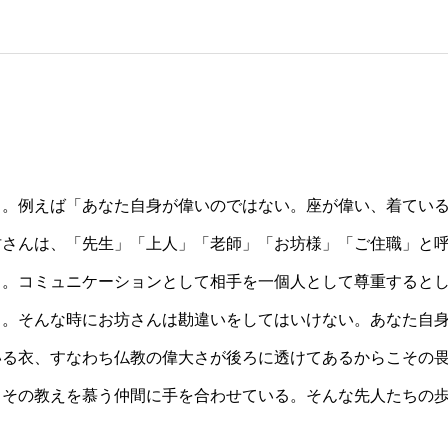
る。例えば「あなた自身が偉いのではない。座が偉い、着てい
坊さんは、「先生」「上人」「老師」「お坊様」「ご住職」と
る。コミュニケーションとして相手を一個人として尊重すると
る。そんな時にお坊さんは勘違いをしてはいけない。あなた自
いる衣、すなわち仏教の偉大さが後ろに透けてあるからこその
、その教えを慕う仲間に手を合わせている。そんな先人たちの