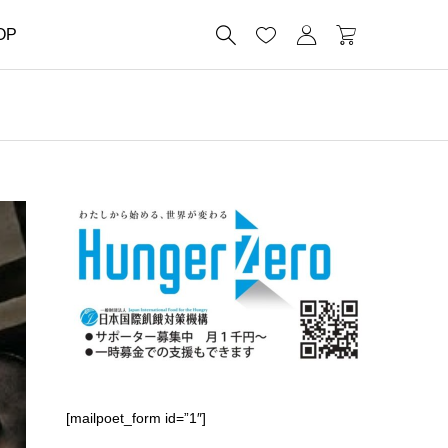




OP
[mailpoet_form id=”1″]