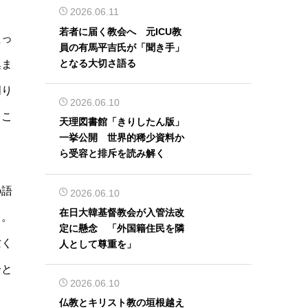
2026.06.11
若者に届く教会へ 元ICU教
たっ
員の有馬平吉氏が「聞き手」
となる大切さ語る
集ま
周り
2026.06.10
るこ
天理図書館「きりしたん版」
一挙公開 世界的稀少資料か
ら受容と排斥を読み解く
の語
2026.06.10
在日大韓基督教会が入管法改
く。
定に懸念 「外国籍住民を隣
亡く
人として尊重を」
分と
2026.06.10
仏教とキリスト教の垣根越え