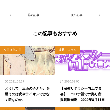
前の記事
次の記事
この記事もおすすめ
今日は何の日
連載・コラム
2021.05.27
2020.08.06
どうして『三匹の子ぶた』を
【宗教リテラシー向上委員
襲うのは虎やライオンではな
会】 コロナ禍での拠り所
く狼なのか。
與賀田光嗣 2020年8月11日