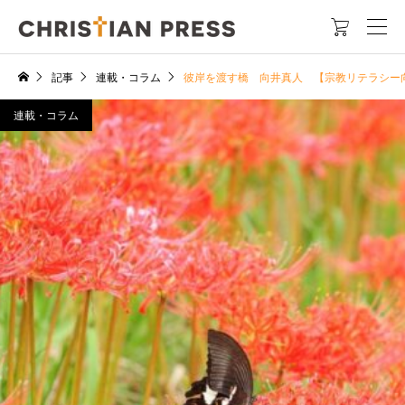

記事
連載・コラム
彼岸を渡す橋 向井真人 【宗教リテラシー
連載・コラム