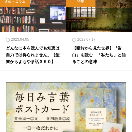
連載・コラム
特集
2023.04.05
2023.07.17
どんなに本を読んでも知恵は
【断片から見た世界】『告
自力では得られません。【聖
白』を読む 「私たち」と語
書からよもやま話３６０】
ることの意味