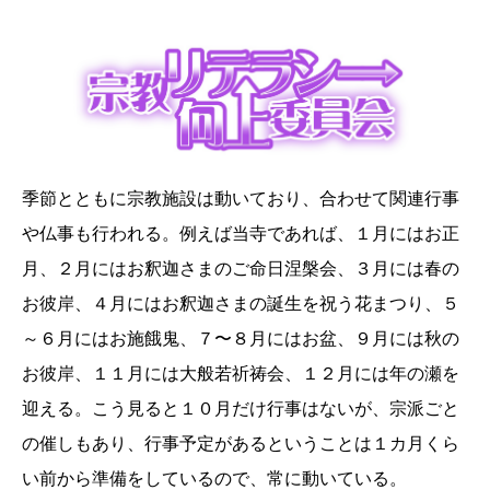
季節とともに宗教施設は動いており、合わせて関連行事
や仏事も行われる。例えば当寺であれば、１月にはお正
月、２月にはお釈迦さまのご命日涅槃会、３月には春の
お彼岸、４月にはお釈迦さまの誕生を祝う花まつり、５
～６月にはお施餓鬼、７〜８月にはお盆、９月には秋の
お彼岸、１１月には大般若祈祷会、１２月には年の瀬を
迎える。こう見ると１０月だけ行事はないが、宗派ごと
の催しもあり、行事予定があるということは１カ月くら
い前から準備をしているので、常に動いている。