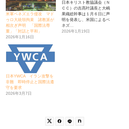
日本キリスト教協議会（Ｎ
ＣＣ）の吉髙叶議長と大嶋
米軍ベネズエラ侵攻 マド
果織総幹事は１月６日に声
ゥロ大統領拘束 諸教派が
明を発表し、米国によるベ
相次ぎ声明 「国際法尊
ネズ…
重」「対話と平和」
2026年1月19日
2026年1月16日
日本YWCA イラン攻撃を
非難 即時停止と国際法遵
守を要求
2026年3月7日

