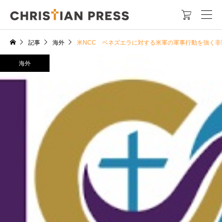

記事
海外
米NCC ベネズエラに対する米軍の軍事行動を強く非
海外