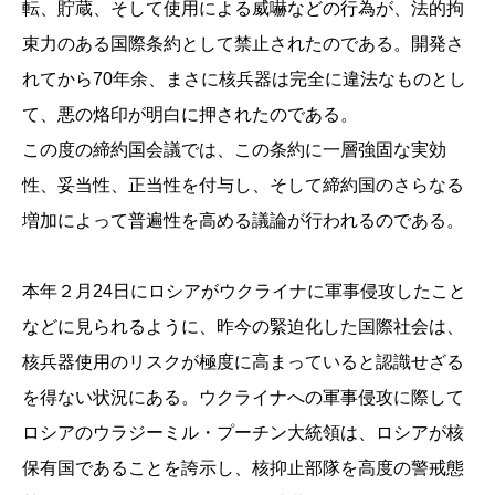
転、貯蔵、そして使用による威嚇などの行為が、法的拘
束力のある国際条約として禁止されたのである。開発さ
れてから70年余、まさに核兵器は完全に違法なものとし
て、悪の烙印が明白に押されたのである。
この度の締約国会議では、この条約に一層強固な実効
性、妥当性、正当性を付与し、そして締約国のさらなる
増加によって普遍性を高める議論が行われるのである。
本年２月24日にロシアがウクライナに軍事侵攻したこと
などに見られるように、昨今の緊迫化した国際社会は、
核兵器使用のリスクが極度に高まっていると認識せざる
を得ない状況にある。ウクライナへの軍事侵攻に際して
ロシアのウラジーミル・プーチン大統領は、ロシアが核
保有国であることを誇示し、核抑止部隊を高度の警戒態