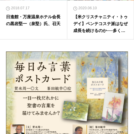
2018.07.17
2020.06.10
日進館・万座温泉ホテル会長
【米クリスチャニティ・トゥ
の黒岩堅一（泉堅）氏、召天
デイ】ペンテコステ派はなぜ
成長を続けるのか──多くの
教会が減少する中で（前編）