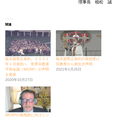
理事長 植松 誠
関連
核兵器禁止条約、２０２１
核兵器禁止条約の発効受け
年１月発効へ 世界宗教者
宗教界から相次ぎ声明
平和会議（WCRP）が声明
2021年1月25日
を発表
2020年10月27日
WCRPが核廃絶に向けシン