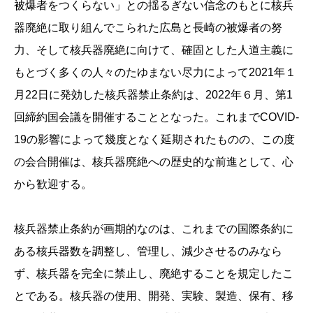
被爆者をつくらない」との揺るぎない信念のもとに核兵
器廃絶に取り組んでこられた広島と長崎の被爆者の努
力、そして核兵器廃絶に向けて、確固とした人道主義に
もとづく多くの人々のたゆまない尽力によって2021年１
月22日に発効した核兵器禁止条約は、2022年６月、第1
回締約国会議を開催することとなった。これまでCOVID-
19の影響によって幾度となく延期されたものの、この度
の会合開催は、核兵器廃絶への歴史的な前進として、心
から歓迎する。
核兵器禁止条約が画期的なのは、これまでの国際条約に
ある核兵器数を調整し、管理し、減少させるのみなら
ず、核兵器を完全に禁止し、廃絶することを規定したこ
とである。核兵器の使用、開発、実験、製造、保有、移