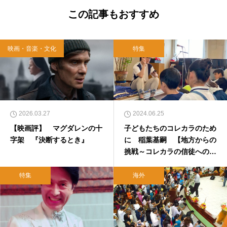
この記事もおすすめ
映画・音楽・文化
特集
2026.03.27
2024.06.25
【映画評】 マグダレンの十
子どもたちのコレカラのため
字架 『決断するとき』
に 稲葉基嗣 【地方からの
挑戦～コレカラの信徒への手
紙】
特集
海外