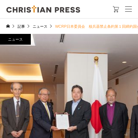

記事
ニュース
WCRP日本委員会 核兵器禁止条約第１回締約
ニュース