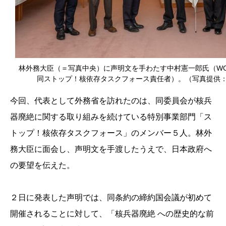
林外務大臣（＝写真中央）に声明文を手わたす中村憲一郎氏（WCRP
同ストップ！核依存タスクフォース責任者）。（写真提供：
今回、代表として外務省を訪れたのは、同委員会が核兵
器廃絶に関する取り組みを続けている特別事業部門「ス
トップ！核依存タスクフォース」のメンバー５人。林外
務大臣に面会し、声明文を手渡したうえで、日本政府へ
の要望を伝えた。
２日に発表した声明では、同条約の締約国会議が初めて
開催されることに対して、「核兵器廃絶 への歴史的な前