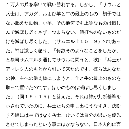
１万人の兵を率いて戦い勝利する。しかし、「サウルと
兵士は、アガグ、および羊と牛の最上のもの、初子では
ない肥えた動物、小羊、その他何でも上等なものは惜し
んで滅ぼし尽くさず、つまらない、値打ちのないものだ
けを滅ぼし尽くした」（サムエル上１５：９）のであっ
た。神は激しく怒り、「何故そのようなことをしたか」
と祭司サムエルを通してサウルに問うと、彼は「兵士が
アマレク人のもとから引いて来たのです。彼らはあなた
の神、主への供え物にしようと、羊と牛の最上のものを
取って置いたのです。ほかのものは滅ぼし尽くしまし
た」（同１５：１５）と答えた。それは神が判断基準を
示されていたのに、兵士たちの申し出にうなずき、決断
する際には神ではなく兵士、ひいては自分の思いを優先
させてしまったという事にほかならない。日本人的に言