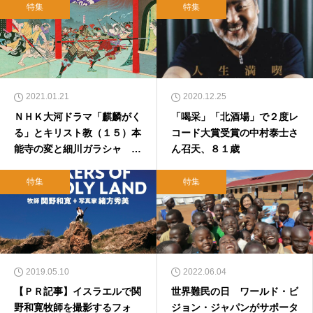
特集
特集
2021.01.21
2020.12.25
ＮＨＫ大河ドラマ「麒麟がく
「喝采」「北酒場」で２度レ
る」とキリスト教（１５）本
コード大賞受賞の中村泰士さ
能寺の変と細川ガラシャ 前
ん召天、８１歳
編
特集
特集
2019.05.10
2022.06.04
【ＰＲ記事】イスラエルで関
世界難民の日 ワールド・ビ
野和寛牧師を撮影するフォ
ジョン・ジャパンがサポータ