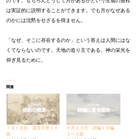
のです。もちろんどうして月があるかという生成の過程
は実証的に説明することができます。でも月がなぜある
のかには沈黙をせざるを得ません。
「なぜ、そこに存在するのか」という答えは人間にはな
くてならないのです。天地の造り主である、神の栄光を
仰ぎ見るために。
関連
７月１８日 箴言９章１０
６月２３日 詩編１９編
節
２〜３節