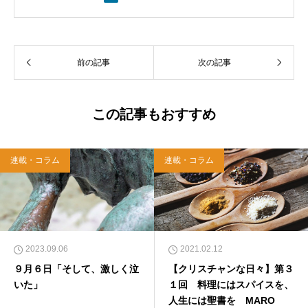
ル教会牧師として、京都賀茂川、東京、札幌、
武蔵野教会を牧会。その後、ルーテル学院大学
教授を経て、現在、キリスト教カウンセリング
センター理事長。
前の記事
次の記事
この記事もおすすめ
連載・コラム
連載・コラム
2023.09.06
2021.02.12
９月６日「そして、激しく泣
【クリスチャンな日々】第３
いた」
１回 料理にはスパイスを、
人生には聖書を MARO