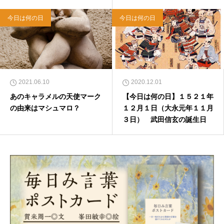
今日は何の日
今日は何の日
2021.06.10
2020.12.01
あのキャラメルの天使マーク
【今日は何の日】１５２１年
の由来はマシュマロ？
１２月１日（大永元年１１月
３日） 武田信玄の誕生日