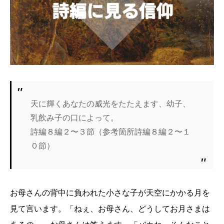
天に輝くあなたの威光をたたえます、幼子、
乳飲み子の口によって。
詩編８編２〜３節（参考箇所詩編８編２〜１
０節）
お母さんの背中に負われた小さな子が天空にかかる月を
見て言います。「ねぇ、お母さん、どうしてお月さまは