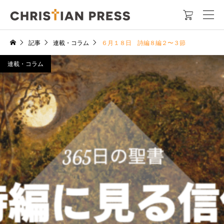

記事
連載・コラム
６月１８日 詩編８編２〜３節
連載・コラム