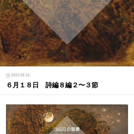
2022.06.18
６月１８日 詩編８編２〜３節