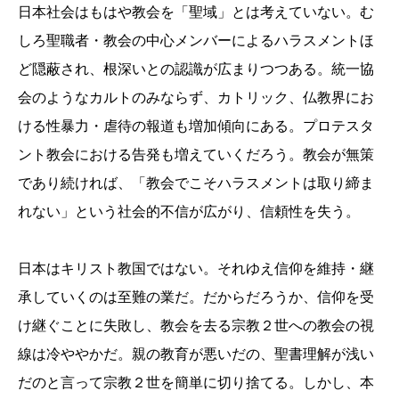
日本社会はもはや教会を「聖域」とは考えていない。む
しろ聖職者・教会の中心メンバーによるハラスメントほ
ど隠蔽され、根深いとの認識が広まりつつある。統一協
会のようなカルトのみならず、カトリック、仏教界にお
ける性暴力・虐待の報道も増加傾向にある。プロテスタ
ント教会における告発も増えていくだろう。教会が無策
であり続ければ、「教会でこそハラスメントは取り締ま
れない」という社会的不信が広がり、信頼性を失う。
日本はキリスト教国ではない。それゆえ信仰を維持・継
承していくのは至難の業だ。だからだろうか、信仰を受
け継ぐことに失敗し、教会を去る宗教２世への教会の視
線は冷ややかだ。親の教育が悪いだの、聖書理解が浅い
だのと言って宗教２世を簡単に切り捨てる。しかし、本