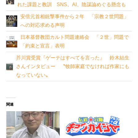
れた課題と教訓 SNS、AI、陰謀論めぐる懸念も
安倍元首相銃撃事件から２年 「宗教２世問題」
への対応求める声明
日本基督教団カルト問題連絡会 「２世」問題で
「約束と宣言」表明
芥川賞受賞『ゲーテはすべてを言った』 鈴木結生
さんインタビュー 〝牧師家庭でなければ作家にも
なっていない〟
関連