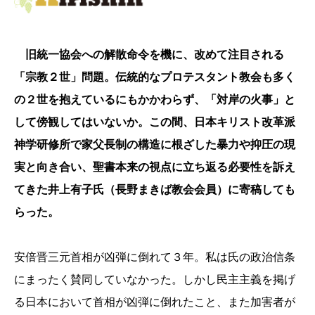
旧統一協会への解散命令を機に、改めて注目される
「宗教２世」問題。伝統的なプロテスタント教会も多く
の２世を抱えているにもかかわらず、「対岸の火事」と
して傍観してはいないか。この間、日本キリスト改革派
神学研修所で家父長制の構造に根ざした暴力や抑圧の現
実と向き合い、聖書本来の視点に立ち返る必要性を訴え
てきた井上有子氏（長野まきば教会会員）に寄稿しても
らった。
安倍晋三元首相が凶弾に倒れて３年。私は氏の政治信条
にまったく賛同していなかった。しかし民主主義を掲げ
る日本において首相が凶弾に倒れたこと、また加害者が