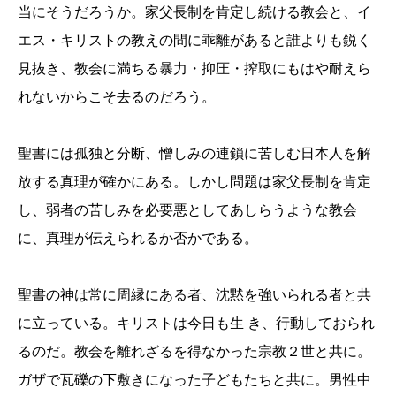
当にそうだろうか。家父長制を肯定し続ける教会と、イ
エス・キリストの教えの間に乖離があると誰よりも鋭く
見抜き、教会に満ちる暴力・抑圧・搾取にもはや耐えら
れないからこそ去るのだろう。
聖書には孤独と分断、憎しみの連鎖に苦しむ日本人を解
放する真理が確かにある。しかし問題は家父長制を肯定
し、弱者の苦しみを必要悪としてあしらうような教会
に、真理が伝えられるか否かである。
聖書の神は常に周縁にある者、沈黙を強いられる者と共
に立っている。キリストは今日も生 き、行動しておられ
るのだ。教会を離れざるを得なかった宗教２世と共に。
ガザで瓦礫の下敷きになった子どもたちと共に。男性中