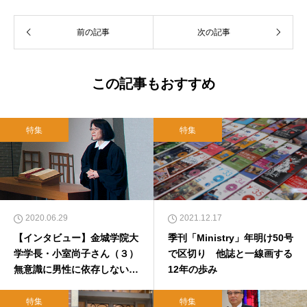
前の記事
次の記事
この記事もおすすめ
特集
特集
2020.06.29
2021.12.17
【インタビュー】金城学院大
季刊「Ministry」年明け50号
学学長・小室尚子さん（３）
で区切り 他誌と一線画する
無意識に男性に依存しない意
12年の歩み
識を育てる
特集
特集