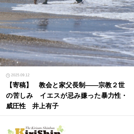
2025.09.12
【寄稿】 教会と家父長制――宗教２世
の苦しみ イエスが忌み嫌った暴力性・
威圧性 井上有子