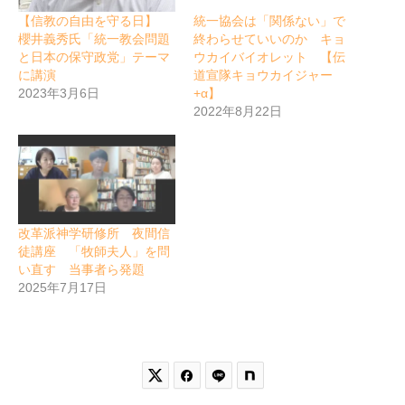
【信教の自由を守る日】
統一協会は「関係ない」で
櫻井義秀氏「統一教会問題
終わらせていいのか キョ
と日本の保守政党」テーマ
ウカイバイオレット 【伝
に講演
道宣隊キョウカイジャー
2023年3月6日
+α】
2022年8月22日
改革派神学研修所 夜間信
徒講座 「牧師夫人」を問
い直す 当事者ら発題
2025年7月17日

