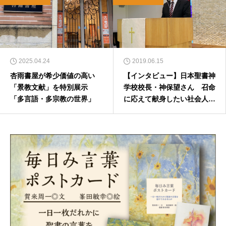
2025.04.24
2019.06.15
杏雨書屋が希少価値の高い
【インタビュー】日本聖書神
「景教文献」を特別展示
学校校長・神保望さん 召命
「多言語・多宗教の世界」
に応えて献身したい社会人の
受け皿に（後編）