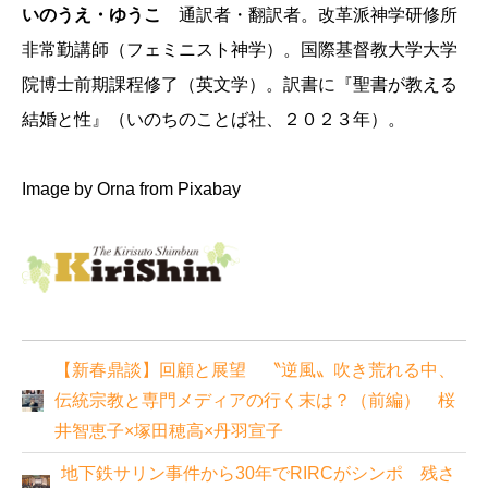
いのうえ・ゆうこ
通訳者・翻訳者。改革派神学研修所
非常勤講師（フェミニスト神学）。国際基督教大学大学
院博士前期課程修了（英文学）。訳書に『聖書が教える
結婚と性』（いのちのことば社、２０２３年）。
Image by Orna from Pixabay
【新春鼎談】回顧と展望 〝逆風〟吹き荒れる中、
伝統宗教と専門メディアの行く末は？（前編） 桜
井智恵子×塚田穂高×丹羽宣子
地下鉄サリン事件から30年でRIRCがシンポ 残さ