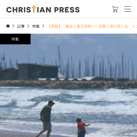

記事
特集
【寄稿】 教会と家父長制――宗教２世の苦しみ イ
特集