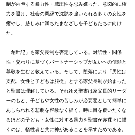
制が内包する暴力性・威圧性を忌み嫌った。意図的に権
力を退け、社会の周縁で沈黙を強いられる多くの女性を
癒やし、慈しみに満ちたまなざしを子どもたちに向け
た。
「創世記」も家父長制を否定している。対話性・関係
性・交わりに基づくパートナーシップが互いへの信頼と
尊敬を生むと教えている。そして、堕落により「男性は
支配、女性と子どもは服従」とする家父長制が始まった
と聖書は理解している。それゆえ聖書は家父長的リーダ
ーのもと、子どもや女性の苦しみが必要悪として簡単に
あしらわれる悲劇を容赦なく描く。時に目を覆いたくな
るほどの子ども・女性に対する暴力を聖書が赤裸々に描
くのは、犠牲者と共に神があることを示すためである。