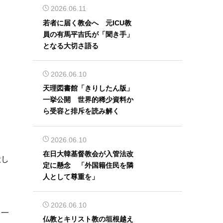
2026.06.11
若者に届く教会へ 元ICU教
員の有馬平吉氏が「聞き手」
となる大切さ語る
2026.06.10
天理図書館「きりしたん版」
一挙公開 世界的稀少資料か
ら受容と排斥を読み解く
2026.06.10
在日大韓基督教会が入管法改
殿し
定に懸念 「外国籍住民を隣
人として尊重を」
2026.06.10
。一
仏教とキリスト教の垣根越え