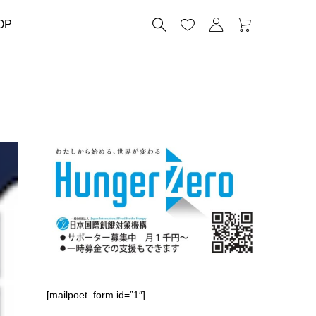




OP
[mailpoet_form id=”1″]