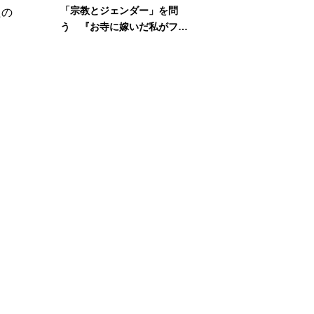
「宗教とジェンダー」を問
たの
う 『お寺に嫁いだ私がフェ
ミニズムに出会って考えたこ
と』刊行記念イベント