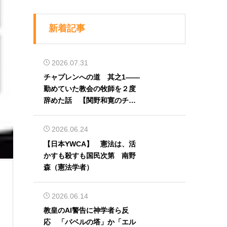
新着記事
2026.07.31
チャプレンへの道 其之1――
勤めていた教会の牧師を２度
辞めた話 【関野和寛のチャ
プレン奮闘記】第32回
2026.06.24
【日本YWCA】 憲法は、活
かすも殺すも国民次第 南野
森（憲法学者）
2026.06.14
教皇のAI警告に神学者ら反
応 「バベルの塔」か「エル