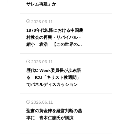
サレム再建」か
2026.06.11
1970年代以降における中国農
村教会の再興・リバイバル・
縮小 袁浩 【この世界の片
隅から】
2026.06.11
歴代C-Week委員長が歩み語
る ICU「キリスト教週間」
でパネルディスカッション
2026.06.11
聖書の黄金律を経営判断の基
準に 青木仁志氏が講演