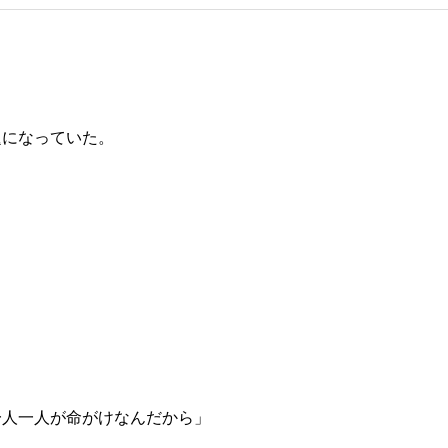
題になっていた。
」
一人一人が命がけなんだから」