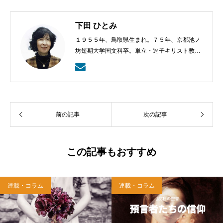
下田 ひとみ
１９５５年、鳥取県生まれ。７５年、京都池ノ
坊短期大学国文科卒。単立・逗子キリスト教会
会員。著書に『うりずんの風』（第４回小島信
夫文学賞候補）『翼を持つ者』『トロアスの
港』（作品社）、『落葉シティ』『キャロリン
グの夜のことなど』（由木菖名義、文芸社）な
ど。
前の記事
次の記事
この記事もおすすめ
連載・コラム
連載・コラム