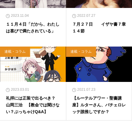
2023.11.04
2022.07.27
１１月４日「だから、わたし
７月２７日 イザヤ書７章
は喜びで満たされている」
１４節
連載・コラム
連載・コラム
2023.03.01
2021.07.23
礼拝には正装で出るべき？
【ルーテルアワー・聖書講
山岡三治 【教会では聞けな
座】ルターさん、バチェロレ
い？ぶっちゃけQ&A】
ッテ誰推しですか？