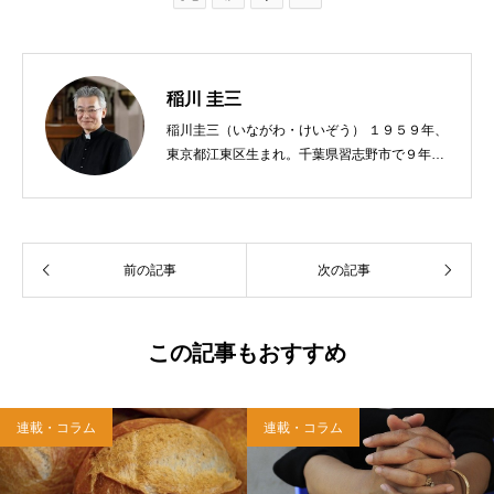
稲川 圭三
稲川圭三（いながわ・けいぞう） １９５９年、
東京都江東区生まれ。千葉県習志野市で９年
間、公立小学校の教員をする。９７年、カトリ
ック司祭に叙階。西千葉教会助任、青梅・あき
る野教会主任兼任、八王子教会主任を経て、現
在、麻布教会主任司祭。著書に『神さまからの
前の記事
次の記事
贈りもの』『神様のみこころ』『３６５日全部
が神さまの日』『イエスさまといつもいっし
ょ』『神父さまおしえて』（サンパウロ）『神
さまが共にいてくださる神秘』『神さまのまな
この記事もおすすめ
ざしを生きる』『ただひとつの中心は神さま』
（雑賀編集工房）。
連載・コラム
連載・コラム