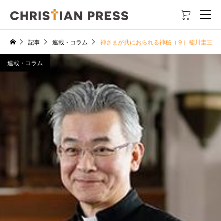

記事
連載・コラム
神さまが共におられる神秘（９）稲川圭三
連載・コラム