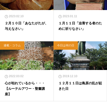
2023.02.10
2023.01.11
２月１０日「あなたがたが、
１月１１日「迫害する者のた
与えなさい」
めに祈りなさい」
連載・コラム
今日は何の日
2022.03.02
2019.12.10
心が枯れているから・・・
１２月１１日は島原の乱が起
【ルーテルアワー・聖書講
きた日
座】