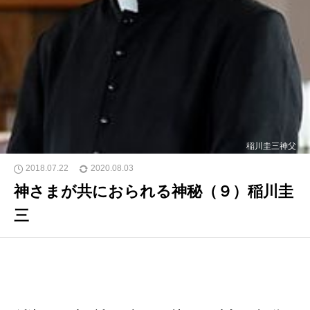
稲川圭三神父
2018.07.22
2020.08.03
神さまが共におられる神秘（９）稲川圭
三