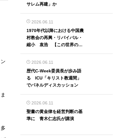
サレム再建」か
2026.06.11
1970年代以降における中国農
村教会の再興・リバイバル・
縮小 袁浩 【この世界の片
隅から】
ョン
2026.06.11
歴代C-Week委員長が歩み語
る ICU「キリスト教週間」
でパネルディスカッション
きま
2026.06.11
聖書の黄金律を経営判断の基
準に 青木仁志氏が講演
、多