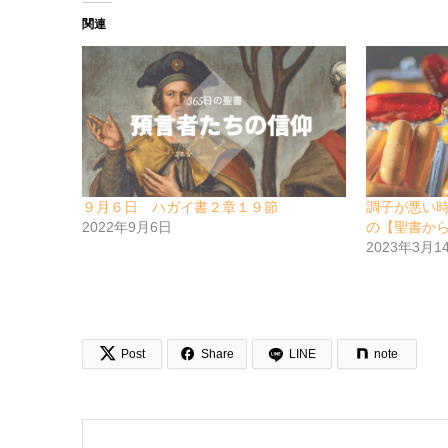
関連
９月６日 ハガイ書２章１９節
調子が悪い
2022年9月6日
の【聖書か
2023年3月1


Post
Share
LINE
note