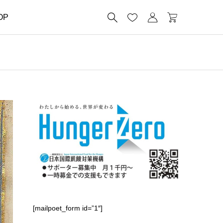




OP
[mailpoet_form id=”1″]