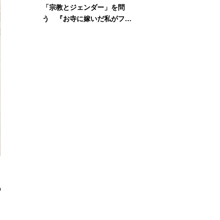
「宗教とジェンダー」を問
う 『お寺に嫁いだ私がフェ
ミニズムに出会って考えたこ
と』刊行記念イベント
の