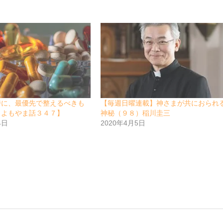
時に、最優先で整えるべきも
【毎週日曜連載】神さまが共におられ
らよもやま話３４７】
神秘（９８）稲川圭三
4日
2020年4月5日