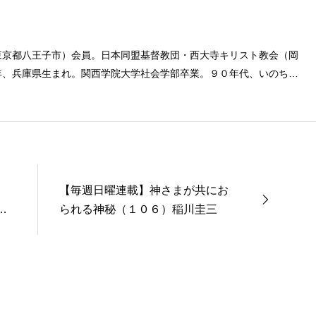
東京都八王子市）会員。日本同盟基督教団・西大寺キリスト教会（岡
年、兵庫県生まれ。関西学院大学社会学部卒業。９０年代、いのちの
とば」「百万人の福音」の編集責任者を務め、新教出版社を経て、雜
【毎週日曜連載】神さまが共にお
新
られる神秘（１０６）稲川圭三
オン