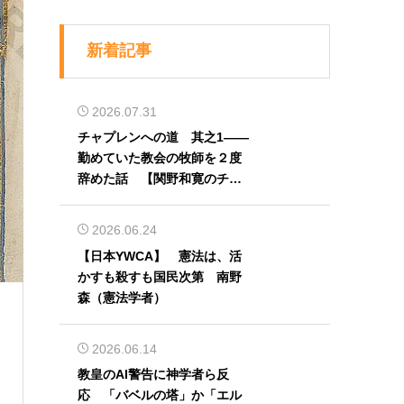
新着記事
2026.07.31
チャプレンへの道 其之1――
勤めていた教会の牧師を２度
辞めた話 【関野和寛のチャ
プレン奮闘記】第32回
2026.06.24
【日本YWCA】 憲法は、活
）
かすも殺すも国民次第 南野
森（憲法学者）
2026.06.14
教皇のAI警告に神学者ら反
応 「バベルの塔」か「エル