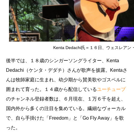
Kenta Dedachi氏＝１６日、ウェスレ
後半では、１８歳のシンガーソングライター、Kenta
Dedachi（ケンタ・デダチ）さんが歌声を披露。Kentaさ
んは牧師家庭に生まれ、幼少期から賛美歌やゴスペルに
囲まれて育った。１４歳から配信している
ユーチューブ
のチャンネル登録者数は、６月現在、１万６千を超え、
国内外から多くの注目を集めている。繊細なヴォーカル
で、自ら手掛けた「Freedom」と「
Go Fly Away
」を歌
った。