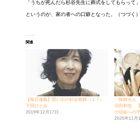
「うちが死んだら杉谷先生に葬式をしてもらって
というのが、家の者への口癖となった。（つづく
関連
【毎日連載】思い出の杉谷牧師（１７）
「牧師夫人
下田ひとみ
沼田和也 
2019年12月17日
の信徒への
2025年11月