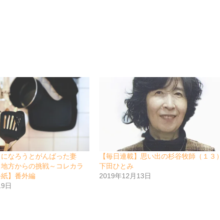
」
）
」になろうとがんばった妻
【毎日連載】思い出の杉谷牧師（１３
【地方からの挑戦～コレカラ
下田ひとみ
手紙】番外編
2019年12月13日
19日