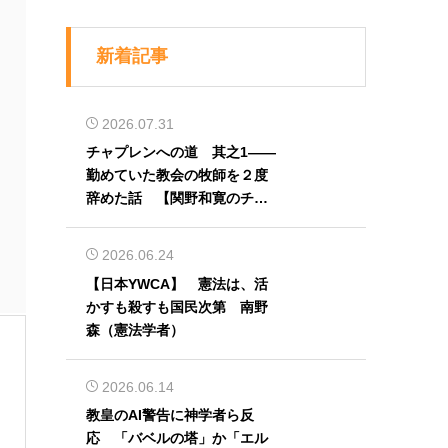
新着記事
2026.07.31
チャプレンへの道 其之1――
勤めていた教会の牧師を２度
辞めた話 【関野和寛のチャ
プレン奮闘記】第32回
2026.06.24
【日本YWCA】 憲法は、活
かすも殺すも国民次第 南野
森（憲法学者）
2026.06.14
教皇のAI警告に神学者ら反
応 「バベルの塔」か「エル