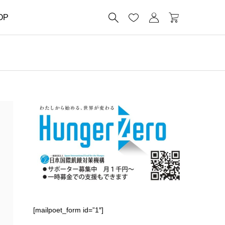




OP
[mailpoet_form id=”1″]