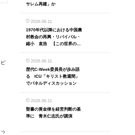
サレム再建」か
2026.06.11
1970年代以降における中国農
村教会の再興・リバイバル・
縮小 袁浩 【この世界の片
隅から】
2026.06.11
エピ
歴代C-Week委員長が歩み語
る ICU「キリスト教週間」
でパネルディスカッション
2026.06.11
聖書の黄金律を経営判断の基
準に 青木仁志氏が講演
なっ