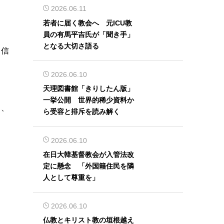
2026.06.11
若者に届く教会へ 元ICU教
員の有馬平吉氏が「聞き手」
となる大切さ語る
ち信
2026.06.10
天理図書館「きりしたん版」
一挙公開 世界的稀少資料か
て、
ら受容と排斥を読み解く
2026.06.10
在日大韓基督教会が入管法改
定に懸念 「外国籍住民を隣
人として尊重を」
っ
2026.06.10
仏教とキリスト教の垣根越え