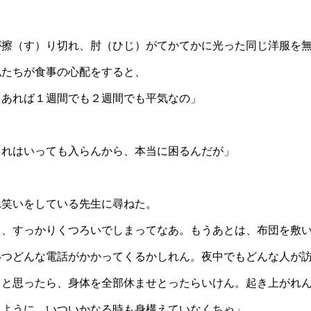
が擦（す）り切れ、肘（ひじ）がてかてかに光った同じ洋服を
私たちが食事の心配をすると、
えあれば１週間でも２週間でも平気なの」
これはいっても入らんから、本当に困るんだが」
れ笑いをしている先生に尋ねた。
と、すっかりくつろいでしまってなあ。もうあとは、布団を敷
いつどんな電話がかかってくるかしれん。夜中でもどんな人が
うと思ったら、身体を全部休ませとったらいけん。起き上がれ
るように、いついかなる時も身構えていなくちゃ」