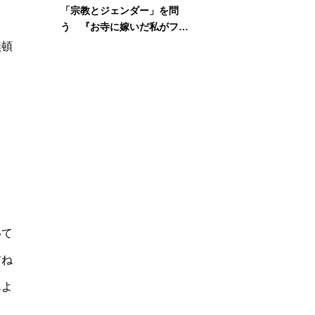
「宗教とジェンダー」を問
う 『お寺に嫁いだ私がフェ
ミニズムに出会って考えたこ
無頓
と』刊行記念イベント
いて
訪ね
んよ