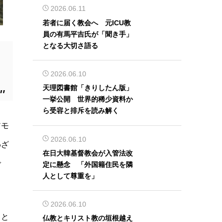
2026.06.11
若者に届く教会へ 元ICU教
員の有馬平吉氏が「聞き手」
となる大切さ語る
2026.06.10
天理図書館「きりしたん版」
一挙公開 世界的稀少資料か
ら受容と排斥を読み解く
アモ
2026.06.10
わざ
在日大韓基督教会が入管法改
で
定に懸念 「外国籍住民を隣
人として尊重を」
2026.06.10
こと
仏教とキリスト教の垣根越え