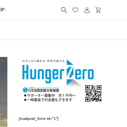




OP
[mailpoet_form id=”1″]