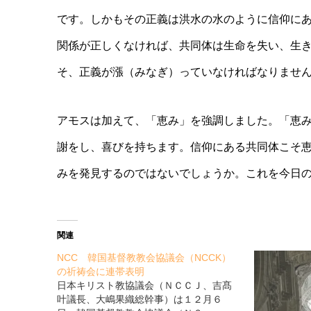
です。しかもその正義は洪水の水のように信仰に
関係が正しくなければ、共同体は生命を失い、生
そ、正義が漲（みなぎ）っていなければなりませ
アモスは加えて、「恵み」を強調しました。「恵
謝をし、喜びを持ちます。信仰にある共同体こそ
みを発見するのではないでしょうか。これを今日
関連
NCC 韓国基督教教会協議会（NCCK）
の祈祷会に連帯表明
日本キリスト教協議会（ＮＣＣＪ、吉髙
叶議長、大嶋果織総幹事）は１２月６