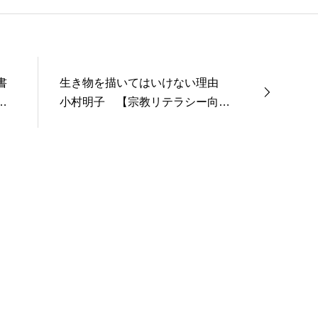
書
生き物を描いてはいけない理由
収
小村明子 【宗教リテラシー向上
委員会】
年2