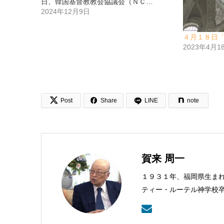
日、韓国基督教教会協議会（ＮＣ…
2024年12月9日
４月１８日
2023年4月1


Post
Share
LINE
note
賀来 周一
１９３１年、福岡県生ま
ティー・ルーテル神学校
武蔵野教会を牧会。その
センター理事長。