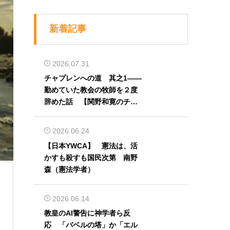
新着記事
2026.07.31
チャプレンへの道 其之1――
勤めていた教会の牧師を２度
辞めた話 【関野和寛のチャ
プレン奮闘記】第32回
2026.06.24
【日本YWCA】 憲法は、活
かすも殺すも国民次第 南野
森（憲法学者）
2026.06.14
教皇のAI警告に神学者ら反
応 「バベルの塔」か「エル