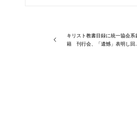
キリスト教書目録に統一協会系
籍 刊行会、「遺憾」表明し回
へ 「出版の自由で断れなかっ
た」と東販説明 【再録】1992
月15日