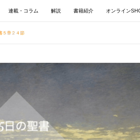
連載・コラム
解説
書籍紹介
オンラインSH
書５章２４節