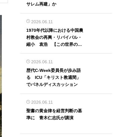
サレム再建」か
2026.06.11
1970年代以降における中国農
村教会の再興・リバイバル・
縮小 袁浩 【この世界の片
隅から】
2026.06.11
歴代C-Week委員長が歩み語
る ICU「キリスト教週間」
でパネルディスカッション
2026.06.11
聖書の黄金律を経営判断の基
準に 青木仁志氏が講演