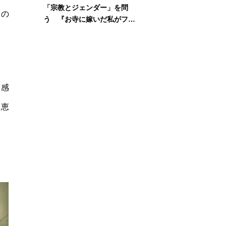
「宗教とジェンダー」を問
との
う 『お寺に嫁いだ私がフェ
ミニズムに出会って考えたこ
こ
と』刊行記念イベント
て感
に恵