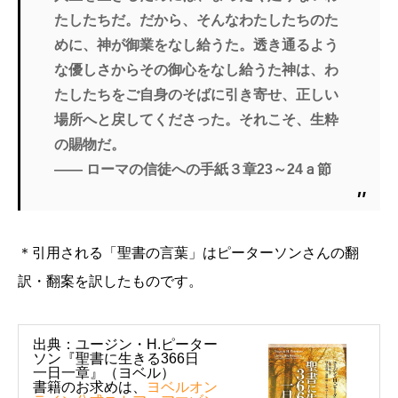
たしたちだ。だから、そんなわたしたちのた
めに、神が御業をなし給うた。透き通るよう
な優しさからその御心をなし給うた神は、わ
たしたちをご自身のそばに引き寄せ、正しい
場所へと戻してくださった。それこそ、生粋
の賜物だ。
―― ローマの信徒への手紙３章23～24ａ節
＊引用される「聖書の言葉」はピーターソンさんの翻
訳・翻案を訳したものです。
出典：ユージン・H.ピーター
ソン『聖書に生きる366日
一日一章』（ヨベル）
書籍のお求めは、
ヨベルオン