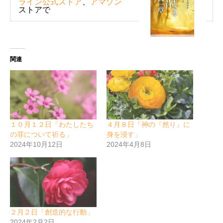
ライン公式ストア
、
アマゾン
ストアで
関連
１０月１２日「わたしたち
４月８日「神の『然り』に
の罪について祈る」
身を浸す」
2024年10月12日
2024年4月8日
２月２日「創造的な行動」
2024年2月2日