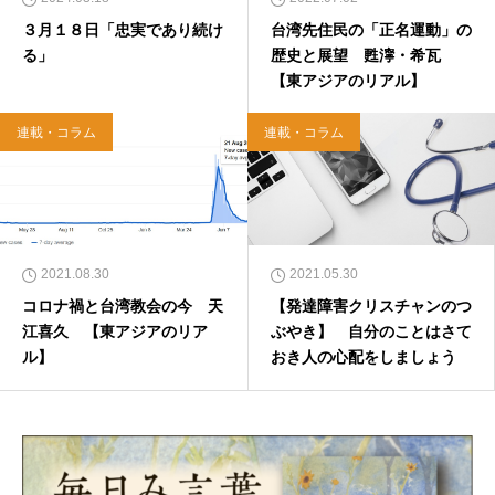
３月１８日「忠実であり続け
台湾先住民の「正名運動」の
る」
歴史と展望 甦濘・希瓦
【東アジアのリアル】
連載・コラム
連載・コラム
2021.08.30
2021.05.30
コロナ禍と台湾教会の今 天
【発達障害クリスチャンのつ
江喜久 【東アジアのリア
ぶやき】 自分のことはさて
ル】
おき人の心配をしましょう