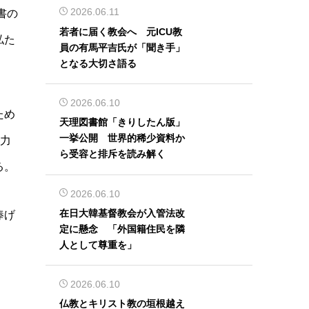
2026.06.11
書の
若者に届く教会へ 元ICU教
私た
員の有馬平吉氏が「聞き手」
となる大切さ語る
2026.06.10
ため
天理図書館「きりしたん版」
一挙公開 世界的稀少資料か
、力
ら受容と排斥を読み解く
る。
2026.06.10
在日大韓基督教会が入管法改
げ
定に懸念 「外国籍住民を隣
人として尊重を」
2026.06.10
仏教とキリスト教の垣根越え