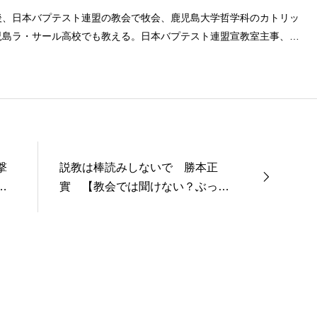
後、日本バプテスト連盟の教会で牧会、鹿児島大学哲学科のカトリッ
児島ラ・サール高校でも教える。日本バプテスト連盟宣教室主事、日
事を８年間務める。
撃
説教は棒読みしないで 勝本正
争
實 【教会では聞けない？ぶっち
ゃけQ&A】