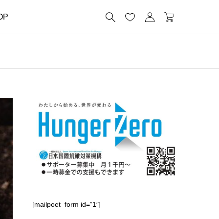




OP
[mailpoet_form id=”1″]