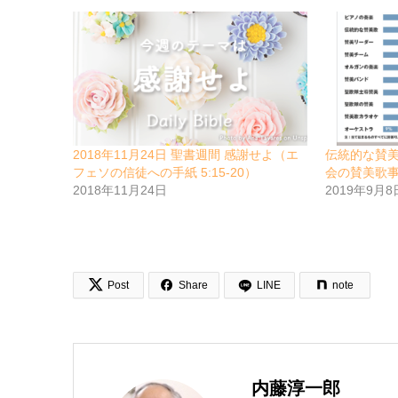
2018年11月24日 聖書週間 感謝せよ（エ
伝統的な賛
フェソの信徒への手紙 5:15-20）
会の賛美歌
2018年11月24日
2019年9月8


Post
Share
LINE
note
内藤淳一郎