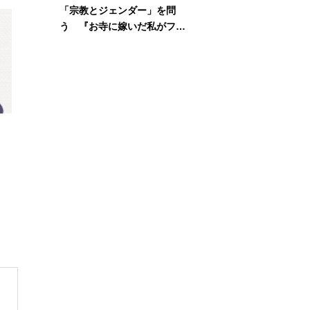
「宗教とジェンダー」を問
う 『お寺に嫁いだ私がフェ
ミニズムに出会って考えたこ
と』刊行記念イベント