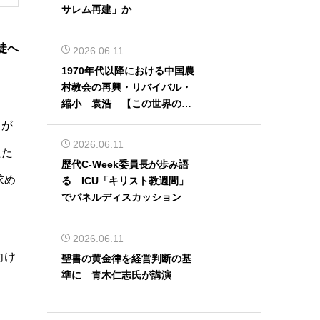
サレム再建」か
徒へ
2026.06.11
1970年代以降における中国農
村教会の再興・リバイバル・
縮小 袁浩 【この世界の片
隅から】
が
2026.06.11
たた
歴代C-Week委員長が歩み語
求め
る ICU「キリスト教週間」
でパネルディスカッション
2026.06.11
向け
聖書の黄金律を経営判断の基
準に 青木仁志氏が講演
。