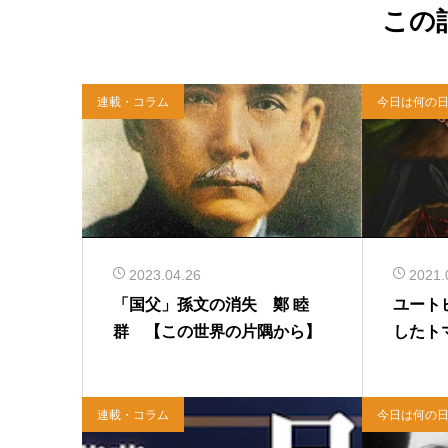
この
連載・コラム
今日は何の
2023.04.26
2021.
「国父」孫文の消失 鄭 睦
ユート
群 【この世界の片隅から】
したト
連載・コラム
今日は何の