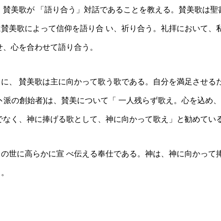
賛美歌が 「語り合う」対話であることを教える。賛美歌は聖
賛美歌によって信仰を語り合 い、祈り合う。礼拝において、
わせ、心を合わせて語り合う。
に、 賛美歌は主に向かって歌う歌である。自分を満足させる
ス卜派の創始者)は、賛美について「 一人残らず歌え。心を込め
゙なく、神に捧げる歌として、神に向かって歌え」と勧めてい
の世に高らかに宣 べ伝える奉仕である。神は、神に向かって捧
る。