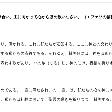
り合い、主に向かって心からほめ歌いなさい。 （エフェソの信
語り、働かれる。これに私たちが応答する。ここに神との交わり
対する私たちの応答である。それゆえ、賛美歌には、神をほめ
表わす歌があり、 罪の赦（ゆる）し、神の助け、祝福を祈り
勧めである。「霊に満たされ」の 「霊」は、私たちの心を神に
ある。私たちは礼拝において、聖霊の導きを祈りつつ、 賛美する