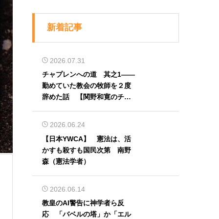
新着記事
2026.07.31
チャプレンへの道 其之1――
勤めていた教会の牧師を２度
辞めた話 【関野和寛のチャ
プレン奮闘記】第32回
2026.06.24
【日本YWCA】 憲法は、活
かすも殺すも国民次第 南野
森（憲法学者）
2026.06.14
教皇のAI警告に神学者ら反
応 「バベルの塔」か「エル