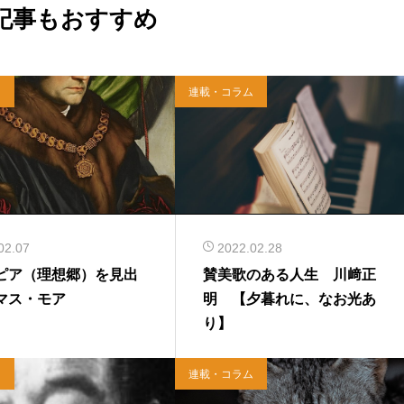
記事もおすすめ
日
連載・コラム
02.07
2022.02.28
ピア（理想郷）を見出
賛美歌のある人生 川﨑正
マス・モア
明 【夕暮れに、なお光あ
り】
日
連載・コラム