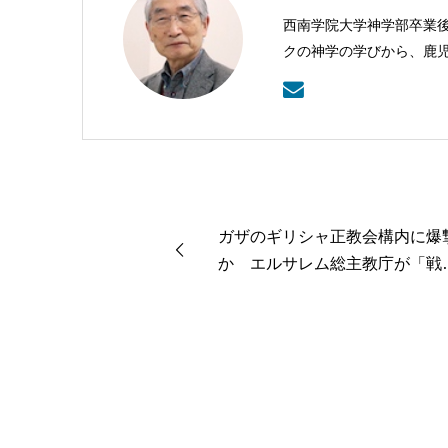
西南学院大学神学部卒業
クの神学の学びから、鹿
本バプテスト連盟常務理
ガザのギリシャ正教会構内に爆
か エルサレム総主教庁が「戦
犯罪」と非難声明